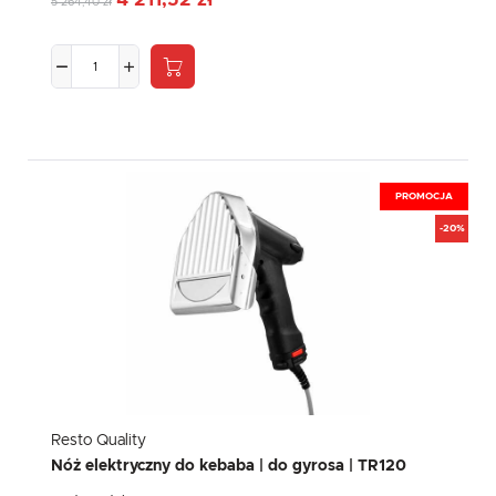
4 211,52 zł
5 264,40 zł
PROMOCJA
-20%
Resto Quality
Nóż elektryczny do kebaba | do gyrosa | TR120