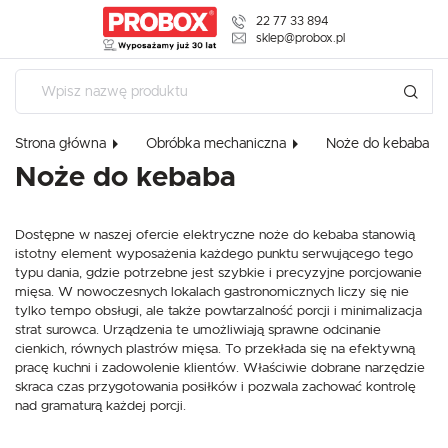
22 77 33 894
USTAWIENIA REGIONALNE
sklep@probox.pl
Lokalizacja
USTAWIENIA
Polska
Strona główna
Obróbka mechaniczna
Noże do kebaba
Szanujemy Twoją prywatność. Możesz zmienić ustawienia
Język
cookies lub zaakceptować je wszystkie. W dowolnym
Noże do kebaba
polski
momencie możesz dokonać zmiany swoich ustawień.
Waluta
Dostępne w naszej ofercie elektryczne noże do kebaba stanowią
Polski złoty (PLN)
Niezbędne
istotny element wyposażenia każdego punktu serwującego tego
typu dania, gdzie potrzebne jest szybkie i precyzyjne porcjowanie
Niezbędne pliki cookies służą do prawidłowego funkcjonowania strony
mięsa. W nowoczesnych lokalach gastronomicznych liczy się nie
internetowej i umożliwiają Ci komfortowe korzystanie z oferowanych przez
ZAPISZ
nas usług.
tylko tempo obsługi, ale także powtarzalność porcji i minimalizacja
Pliki cookies odpowiadają na podejmowane przez Ciebie działania w celu
strat surowca. Urządzenia te umożliwiają sprawne odcinanie
Więcej
m.in. dostosowania Twoich ustawień preferencji prywatności, logowania czy
cienkich, równych plastrów mięsa. To przekłada się na efektywną
wypełniania formularzy. Dzięki plikom cookies strona, z której korzystasz,
pracę kuchni i zadowolenie klientów. Właściwie dobrane narzędzie
może działać bez zakłóceń.
skraca czas przygotowania posiłków i pozwala zachować kontrolę
Funkcjonalne i personalizacyjne
nad gramaturą każdej porcji.
Tego typu pliki cookies umożliwiają stronie internetowej zapamiętanie
wprowadzonych przez Ciebie ustawień oraz personalizację określonych