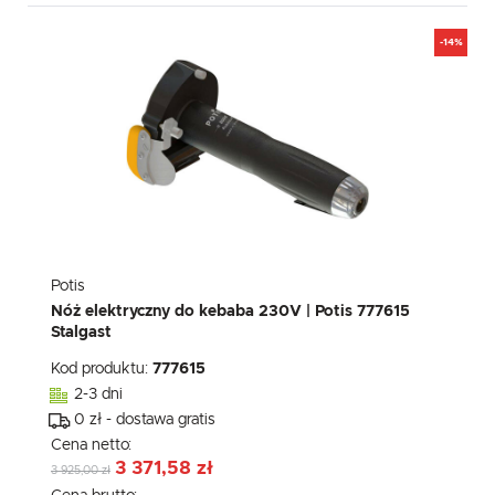
-14%
Potis
Nóż elektryczny do kebaba 230V | Potis 777615
Stalgast
Kod produktu:
777615
2-3 dni
0 zł - dostawa gratis
Cena netto:
3 371,58 zł
3 925,00 zł