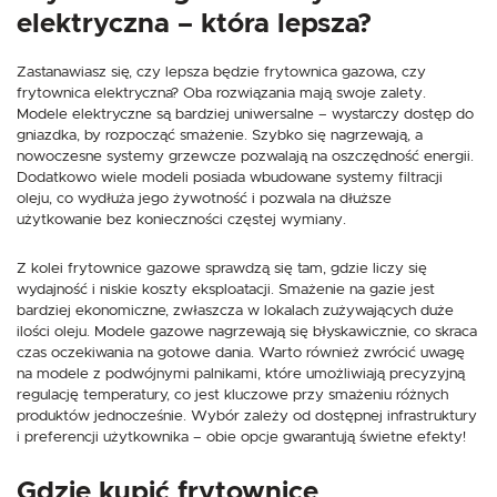
elektryczna – która lepsza?
Zastanawiasz się, czy lepsza będzie frytownica gazowa, czy
frytownica elektryczna? Oba rozwiązania mają swoje zalety.
Modele elektryczne są bardziej uniwersalne – wystarczy dostęp do
gniazdka, by rozpocząć smażenie. Szybko się nagrzewają, a
nowoczesne systemy grzewcze pozwalają na oszczędność energii.
Dodatkowo wiele modeli posiada wbudowane systemy filtracji
oleju, co wydłuża jego żywotność i pozwala na dłuższe
użytkowanie bez konieczności częstej wymiany.
Z kolei frytownice gazowe sprawdzą się tam, gdzie liczy się
wydajność i niskie koszty eksploatacji. Smażenie na gazie jest
bardziej ekonomiczne, zwłaszcza w lokalach zużywających duże
ilości oleju. Modele gazowe nagrzewają się błyskawicznie, co skraca
czas oczekiwania na gotowe dania. Warto również zwrócić uwagę
na modele z podwójnymi palnikami, które umożliwiają precyzyjną
regulację temperatury, co jest kluczowe przy smażeniu różnych
produktów jednocześnie. Wybór zależy od dostępnej infrastruktury
i preferencji użytkownika – obie opcje gwarantują świetne efekty!
Gdzie kupić frytownicę