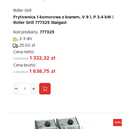
Roller Grill
Frytownica 1-komorowa z kranem, V 8 l, P 3.4 kW |
Roller Grill 777325 Stalgast
Kod produktu:
777325
2-3 dni
25.00 zł
Cena netto:
1 332,32 zł
1 760,00 zł
Cena brutto:
1 638,75 zł
2 164,80 zł
-24%