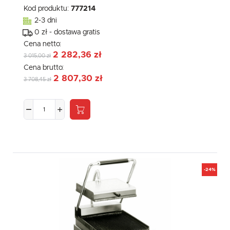
Kod produktu:
777214
2-3 dni
0 zł - dostawa gratis
Cena netto:
2 282,36 zł
3 015,00 zł
Cena brutto:
2 807,30 zł
3 708,45 zł
-24%