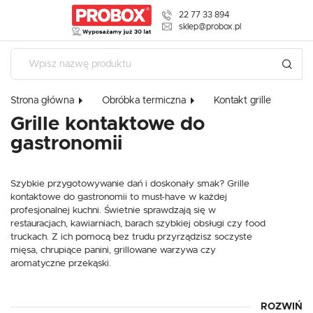
22 77 33 894
USTAWIENIA REGIONALNE
sklep@probox.pl
USTAWIENIA
Lokalizacja
Polska
Szanujemy Twoją prywatność. Możesz zmienić ustawienia
cookies lub zaakceptować je wszystkie. W dowolnym
Strona główna
Obróbka termiczna
Kontakt grille
Język
momencie możesz dokonać zmiany swoich ustawień.
Grille kontaktowe do
polski
gastronomii
Waluta
Niezbędne
Polski złoty (PLN)
Niezbędne pliki cookies służą do prawidłowego funkcjonowania strony
Szybkie przygotowywanie dań i doskonały smak? Grille
internetowej i umożliwiają Ci komfortowe korzystanie z oferowanych przez
nas usług.
kontaktowe do gastronomii to must-have w każdej
profesjonalnej kuchni. Świetnie sprawdzają się w
ZAPISZ
Pliki cookies odpowiadają na podejmowane przez Ciebie działania w celu
Więcej
m.in. dostosowania Twoich ustawień preferencji prywatności, logowania czy
restauracjach, kawiarniach, barach szybkiej obsługi czy food
wypełniania formularzy. Dzięki plikom cookies strona, z której korzystasz,
truckach. Z ich pomocą bez trudu przyrządzisz soczyste
może działać bez zakłóceń.
mięsa, chrupiące panini, grillowane warzywa czy
Funkcjonalne i personalizacyjne
aromatyczne przekąski.
Tego typu pliki cookies umożliwiają stronie internetowej zapamiętanie
wprowadzonych przez Ciebie ustawień oraz personalizację określonych
funkcjonalności czy prezentowanych treści.
ROZWIŃ
W naszej ofercie znajdziesz szeroki wybór urządzeń, które