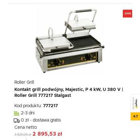
-24%
Roller Grill
Kontakt grill podwójny, Majestic, P 4 kW, U 380 V |
Roller Grill 777217 Stalgast
SEE REVIEWS
Kod produktu:
777217
2-3 dni
4.7
0 zł - dostawa gratis
Cena netto:
2 895,53 zł
3 825,00 zł