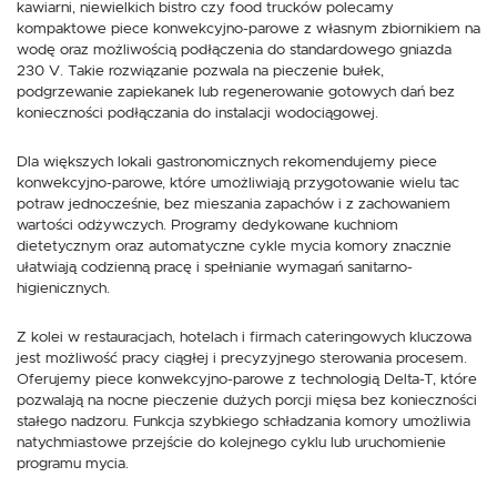
kawiarni, niewielkich bistro czy food trucków polecamy
kompaktowe piece konwekcyjno-parowe z własnym zbiornikiem na
wodę oraz możliwością podłączenia do standardowego gniazda
230 V. Takie rozwiązanie pozwala na pieczenie bułek,
podgrzewanie zapiekanek lub regenerowanie gotowych dań bez
konieczności podłączania do instalacji wodociągowej.
Dla większych lokali gastronomicznych rekomendujemy piece
konwekcyjno-parowe, które umożliwiają przygotowanie wielu tac
potraw jednocześnie, bez mieszania zapachów i z zachowaniem
wartości odżywczych. Programy dedykowane kuchniom
dietetycznym oraz automatyczne cykle mycia komory znacznie
ułatwiają codzienną pracę i spełnianie wymagań sanitarno-
higienicznych.
Z kolei w restauracjach, hotelach i firmach cateringowych kluczowa
jest możliwość pracy ciągłej i precyzyjnego sterowania procesem.
Oferujemy piece konwekcyjno-parowe z technologią Delta-T, które
pozwalają na nocne pieczenie dużych porcji mięsa bez konieczności
stałego nadzoru. Funkcja szybkiego schładzania komory umożliwia
natychmiastowe przejście do kolejnego cyklu lub uruchomienie
programu mycia.