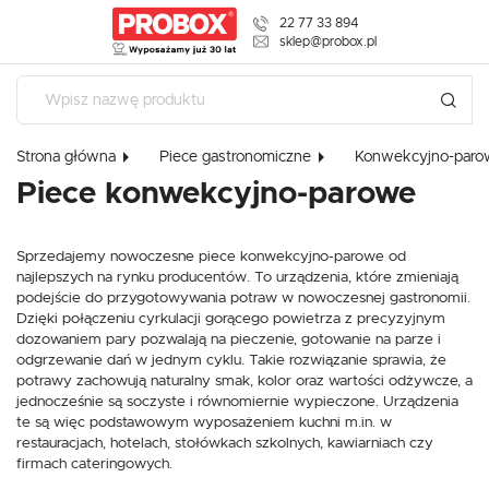
22 77 33 894
USTAWIENIA REGIONALNE
sklep@probox.pl
USTAWIENIA
Lokalizacja
Szanujemy Twoją prywatność. Możesz zmienić ustawienia cookies
Polska
lub zaakceptować je wszystkie. W dowolnym momencie możesz
Strona główna
Piece gastronomiczne
Konwekcyjno-paro
dokonać zmiany swoich ustawień.
Język
Piece konwekcyjno-parowe
polski
Niezbędne
Waluta
Sprzedajemy nowoczesne piece konwekcyjno-parowe od
Niezbędne pliki cookies służą do prawidłowego funkcjonowania strony
Polski złoty (PLN)
najlepszych na rynku producentów. To urządzenia, które zmieniają
internetowej i umożliwiają Ci komfortowe korzystanie z oferowanych przez nas
usług.
podejście do przygotowywania potraw w nowoczesnej gastronomii.
Pliki cookies odpowiadają na podejmowane przez Ciebie działania w celu m.in.
Dzięki połączeniu cyrkulacji gorącego powietrza z precyzyjnym
Więcej
ZAPISZ
dostosowania Twoich ustawień preferencji prywatności, logowania czy
dozowaniem pary pozwalają na pieczenie, gotowanie na parze i
wypełniania formularzy. Dzięki plikom cookies strona, z której korzystasz, może
odgrzewanie dań w jednym cyklu. Takie rozwiązanie sprawia, że
działać bez zakłóceń.
potrawy zachowują naturalny smak, kolor oraz wartości odżywcze, a
Funkcjonalne i personalizacyjne
jednocześnie są soczyste i równomiernie wypieczone. Urządzenia
te są więc podstawowym wyposażeniem kuchni m.in. w
Tego typu pliki cookies umożliwiają stronie internetowej zapamiętanie
wprowadzonych przez Ciebie ustawień oraz personalizację określonych
restauracjach, hotelach, stołówkach szkolnych, kawiarniach czy
funkcjonalności czy prezentowanych treści.
firmach cateringowych.
Dzięki tym plikom cookies możemy zapewnić Ci większy komfort korzystania z