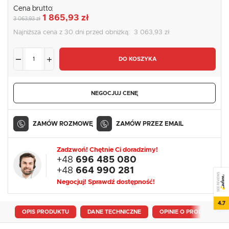
Cena brutto:
1 865,93 zł
3 063,93 zł
Najniższa cena z 30 dni przed obniżką:
3 063,93 zł
DO KOSZYKA
NEGOCJUJ CENĘ
ZAMÓW ROZMOWĘ
ZAMÓW PRZEZ EMAIL
Zadzwoń! Chętnie Ci doradzimy!
+48
696 485 080
+48
664 990 281
SEE REVIEWS
Negocjuj! Sprawdź dostępność!
4.7
OPIS PRODUKTU
DANE TECHNICZNE
OPINIE O PRODUKCIE