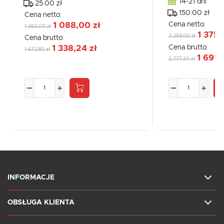
14-21 dni
25.00 zł
150.00 zł
Cena netto:
Cena netto:
1 088,00 zł
1 360,00 zł
1 375,
2 258,00 zł
Cena brutto:
Cena brutto:
1 338,24 zł
1 672,80 zł
1 691,
2 777,34 zł
INFORMACJE
OBSŁUGA KLIENTA