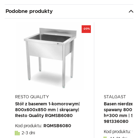
Podobne produkty
-20%
RESTO QUALITY
STALGAST
Stół z basenem 1-komorowym|
Basen nierdzew
800x600x850 mm | skręcany|
spawany 800x
Resto Quality RQMSB6080
h=300 mm | Sta
981336080
Kod produktu:
RQMSB6080
Kod produktu:
98
2-3 dni