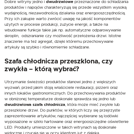
Dobre witryny jedno i
dwudrzwiowe
przeznaczone do schładzania
produktów i napojów charakteryzują się przede wszystkim wysoką
wydajnością, niezawodnością działania oraz energooszczędnością.
Przy ich zakupie warto zwrócić uwagę na jakość komponentów
użytych w procesie produkcji, zużycie energii, a także na
wbudowane funkcje takie jak np. automatyczne odparowywanie
skroplin, odszranianie czy możliwość przełożenia drzwi. Istotne
znaczenie ma też agregat, dzięki któremu przechowywane
artykuły są szybko i równomiernie schładzane.
Szafa chłodnicza przeszklona, czy
zwykła – którą wybrać?
Utrzymanie świeżości produktów stanowi jedno z większych
wyzwań, przed jakim stoją właściciele restauracji, pizzerii oraz
innych lokalów gastronomicznych. Do przechowywania produktów
w obniżonej temperaturze doskonale sprawdza się jedno lub
dwudrzwiowa szafa chłodnicza
, która może mieć zwykłe lub
przeszklone drzwi. Do punktów, w których liczy się przejrzyste
zaprezentowanie artykułów, najczęściej wybierane są lodówki
wyposażone w szkło hartowane oraz energooszczędne oświetlenie
LED. Produkty umieszczone w takich witrynach są doskonale
widoczne i rzucają się w oczy klientom już z daleka.