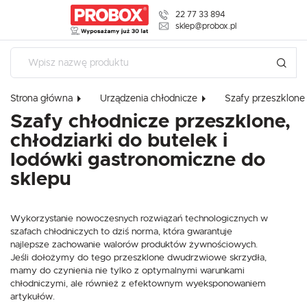
22 77 33 894
USTAWIENIA REGIONALNE
sklep@probox.pl
USTAWIENIA
Lokalizacja
Polska
Szanujemy Twoją prywatność. Możesz zmienić ustawienia cookies
Strona główna
Urządzenia chłodnicze
Szafy przeszklone
lub zaakceptować je wszystkie. W dowolnym momencie możesz
Język
Szafy chłodnicze przeszklone,
dokonać zmiany swoich ustawień.
polski
chłodziarki do butelek i
Waluta
lodówki gastronomiczne do
Niezbędne
Polski złoty (PLN)
sklepu
Niezbędne pliki cookies służą do prawidłowego funkcjonowania strony
internetowej i umożliwiają Ci komfortowe korzystanie z oferowanych przez nas
usług.
ZAPISZ
Pliki cookies odpowiadają na podejmowane przez Ciebie działania w celu m.in.
Wykorzystanie nowoczesnych rozwiązań technologicznych w
Więcej
dostosowania Twoich ustawień preferencji prywatności, logowania czy
szafach chłodniczych to dziś norma, która gwarantuje
wypełniania formularzy. Dzięki plikom cookies strona, z której korzystasz, może
najlepsze zachowanie walorów produktów żywnościowych.
działać bez zakłóceń.
Jeśli dołożymy do tego przeszklone dwudrzwiowe skrzydła,
Funkcjonalne i personalizacyjne
mamy do czynienia nie tylko z optymalnymi warunkami
Tego typu pliki cookies umożliwiają stronie internetowej zapamiętanie
chłodniczymi, ale również z efektownym wyeksponowaniem
wprowadzonych przez Ciebie ustawień oraz personalizację określonych
artykułów.
funkcjonalności czy prezentowanych treści.