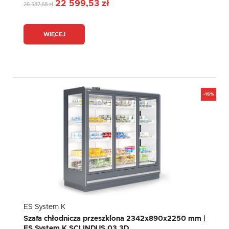
22 599,53 zł
26 587,68 zł
WIĘCEJ
-15%
ES System K
Szafa chłodnicza przeszklona 2342x890x2250 mm |
ES System K SCI INDUS 03 3D