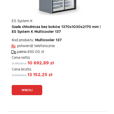
ES System K
Szafa chłodnicza bez boków 1370x1030x2170 mm |
ES System K Multicooler 137
Kod produktu:
Multicooler 137
potwierdź telefonicznie
paleta 650.00 zł
Cena netto:
10 692,89 zł
12 883,00 zł
Cena brutto:
13 152,25 zł
15 846,09 zł
WIĘCEJ