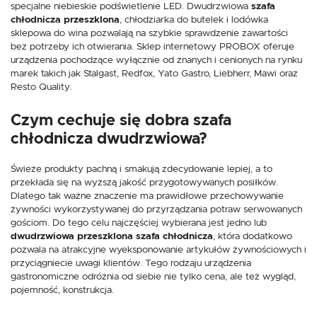
specjalne niebieskie podświetlenie LED. Dwudrzwiowa
szafa
chłodnicza przeszklona
, chłodziarka do butelek i lodówka
sklepowa do wina pozwalają na szybkie sprawdzenie zawartości
bez potrzeby ich otwierania. Sklep internetowy PROBOX oferuje
urządzenia pochodzące wyłącznie od znanych i cenionych na rynku
marek takich jak Stalgast, Redfox, Yato Gastro, Liebherr, Mawi oraz
Resto Quality.
Czym cechuje się dobra szafa
chłodnicza dwudrzwiowa?
Świeże produkty pachną i smakują zdecydowanie lepiej, a to
przekłada się na wyższą jakość przygotowywanych posiłków.
Dlatego tak ważne znaczenie ma prawidłowe przechowywanie
żywności wykorzystywanej do przyrządzania potraw serwowanych
gościom. Do tego celu najczęściej wybierana jest jedno lub
dwudrzwiowa przeszklona szafa chłodnicza
, która dodatkowo
pozwala na atrakcyjne wyeksponowanie artykułów żywnościowych i
przyciągniecie uwagi klientów. Tego rodzaju urządzenia
gastronomiczne odróżnia od siebie nie tylko cena, ale też wygląd,
pojemność, konstrukcja.