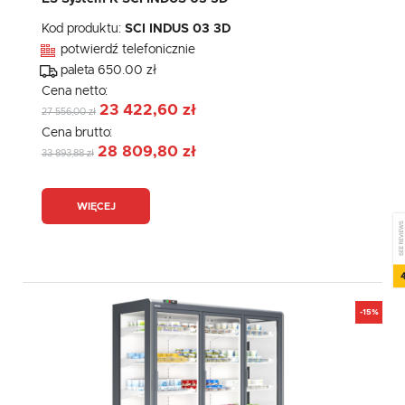
Kod produktu:
SCI INDUS 03 3D
potwierdź telefonicznie
paleta 650.00 zł
Cena netto:
23 422,60 zł
27 556,00 zł
Cena brutto:
28 809,80 zł
33 893,88 zł
WIĘCEJ
SEE REVIEW
4
-15%