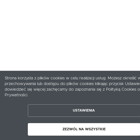
Strona korzysta z plików cookies w celu realizacji usług. Możesz określić 
przechowywania lub dostępu do plików cookies klikając przycisk Ustawie
dowiedzieć się więcej zachęcamy do zapoznania się z Polityką Cookies or
Prywatności.
ZAPISZ WYBRANE
USTAWIENIA
ZEZWÓL NA WSZYSTKIE
ZEZWÓL NA WSZYSTKIE