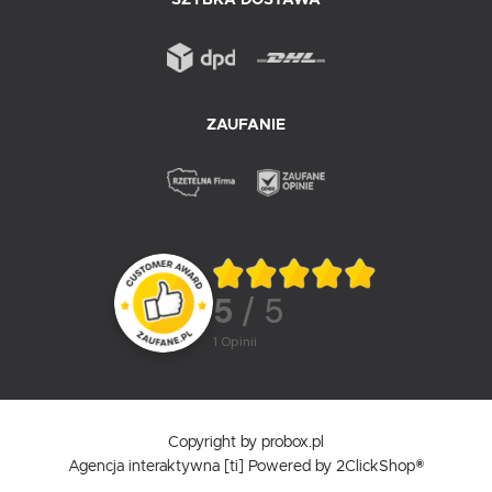
ZAUFANIE
5
/ 5
1
opinii
Copyright by probox.pl
Agencja interaktywna
[ti]
Powered by
2ClickShop®