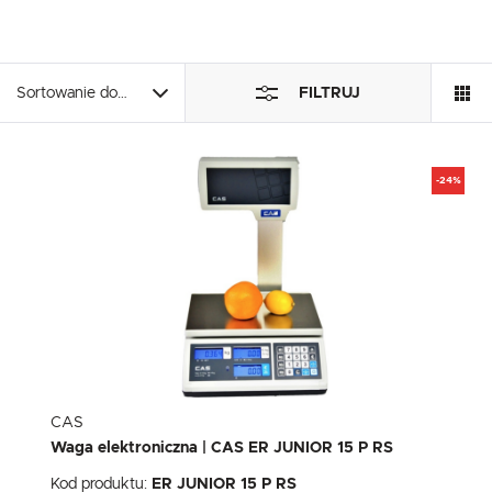
Dzięki tym plikom cookies możemy zapewnić Ci większy komfort korzystania z
Więcej
funkcjonalności naszej strony poprzez dopasowanie jej do Twoich indywidualny
preferencji. Wyrażenie zgody na funkcjonalne i personalizacyjne pliki cookies gw
dostępność większej ilości funkcji na stronie.
Analityczne
Sortowanie domyślne
FILTRUJ
Analityczne pliki cookies pomagają nam rozwijać się i dostosowywać do Twoich 
Cookies analityczne pozwalają na uzyskanie informacji w zakresie wykorzystywan
Więcej
internetowej, miejsca oraz częstotliwości, z jaką odwiedzane są nasze serwisy
pozwalają nam na ocenę naszych serwisów internetowych pod względem ich po
wśród użytkowników. Zgromadzone informacje są przetwarzane w formie
-24%
zanonimizowanej. Wyrażenie zgody na analityczne pliki cookies gwarantuje dos
Reklamowe
wszystkich funkcjonalności.
Dzięki reklamowym plikom cookies prezentujemy Ci najciekawsze informacje i ak
stronach naszych partnerów.
Promocyjne pliki cookies służą do prezentowania Ci naszych komunikatów na p
Więcej
analizy Twoich upodobań oraz Twoich zwyczajów dotyczących przeglądanej wit
internetowej. Treści promocyjne mogą pojawić się na stronach podmiotów trzecic
będących naszymi partnerami oraz innych dostawców usług. Firmy te działają w 
pośredników prezentujących nasze treści w postaci wiadomości, ofert, komunik
mediów społecznościowych.
CAS
Waga elektroniczna | CAS ER JUNIOR 15 P RS
Kod produktu:
ER JUNIOR 15 P RS