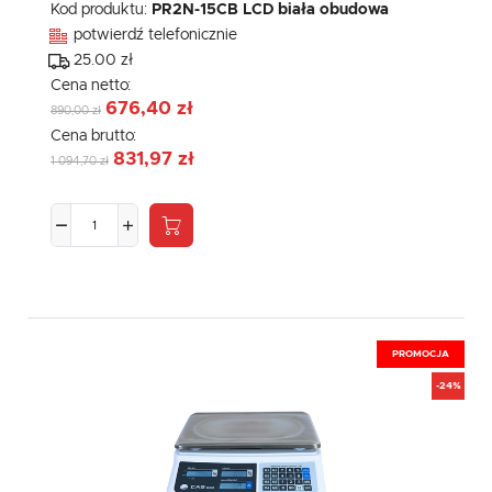
Kod produktu:
PR2N-15CB LCD biała obudowa
potwierdź telefonicznie
25.00 zł
Cena netto:
676,40 zł
890,00 zł
Cena brutto:
831,97 zł
1 094,70 zł
PROMOCJA
-24%