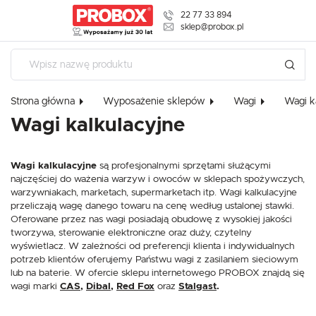
22 77 33 894
USTAWIENIA REGIONALNE
sklep@probox.pl
Lokalizacja
USTAWIENIA
Polska
Strona główna
Wyposażenie sklepów
Wagi
Wagi k
Szanujemy Twoją prywatność. Możesz zmienić ustawienia cookies 
Język
zaakceptować je wszystkie. W dowolnym momencie możesz doko
Wagi kalkulacyjne
polski
zmiany swoich ustawień.
Waluta
Wagi kalkulacyjne
są profesjonalnymi sprzętami służącymi
Polski złoty (PLN)
Niezbędne
najczęściej do ważenia warzyw i owoców w sklepach spożywczych,
warzywniakach, marketach, supermarketach itp. Wagi kalkulacyjne
Niezbędne pliki cookies służą do prawidłowego funkcjonowania strony interneto
przeliczają wagę danego towaru na cenę według ustalonej stawki.
umożliwiają Ci komfortowe korzystanie z oferowanych przez nas usług.
ZAPISZ
Oferowane przez nas wagi posiadają obudowę z wysokiej jakości
Pliki cookies odpowiadają na podejmowane przez Ciebie działania w celu m.in. d
Więcej
tworzywa, sterowanie elektroniczne oraz duży, czytelny
Twoich ustawień preferencji prywatności, logowania czy wypełniania formularzy.
plikom cookies strona, z której korzystasz, może działać bez zakłóceń.
wyświetlacz. W zależności od preferencji klienta i indywidualnych
potrzeb klientów oferujemy Państwu wagi z zasilaniem sieciowym
Funkcjonalne i personalizacyjne
lub na baterie. W ofercie sklepu internetowego PROBOX znajdą się
wagi marki
CAS
,
Dibal
,
Red Fox
oraz
Stalgast
.
Tego typu pliki cookies umożliwiają stronie internetowej zapamiętanie wprowad
Ciebie ustawień oraz personalizację określonych funkcjonalności czy prezentowan