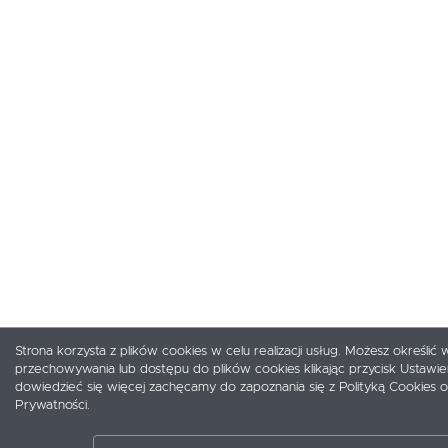
Strona korzysta z plików cookies w celu realizacji usług. Możesz określić 
przechowywania lub dostępu do plików cookies klikając przycisk Ustawie
dowiedzieć się więcej zachęcamy do zapoznania się z Polityką Cookies or
Prywatności.