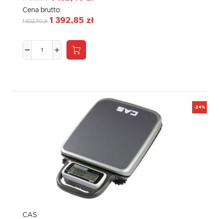
Cena brutto:
1 392,85 zł
1 832,70 zł
-24%
CAS