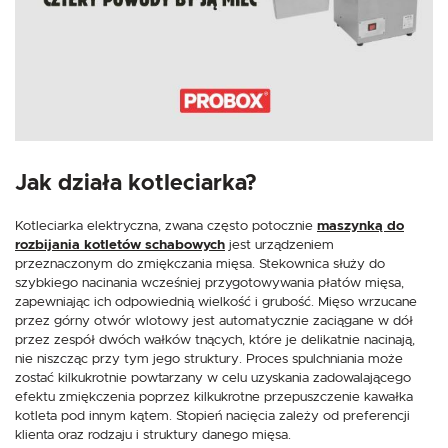
Więcej
korzystania z funkcjonalności naszej strony poprzez dopasowanie jej do
Twoich indywidualnych preferencji. Wyrażenie zgody na funkcjonalne i
personalizacyjne pliki cookies gwarantuje dostępność większej ilości funkcji
na stronie.
Analityczne
Analityczne pliki cookies pomagają nam rozwijać się i dostosowywać do
Twoich potrzeb.
Cookies analityczne pozwalają na uzyskanie informacji w zakresie
Więcej
wykorzystywania witryny internetowej, miejsca oraz częstotliwości, z jaką
odwiedzane są nasze serwisy www. Dane pozwalają nam na ocenę
naszych serwisów internetowych pod względem ich popularności wśród
Jak działa kotleciarka?
użytkowników. Zgromadzone informacje są przetwarzane w formie
Reklamowe
zanonimizowanej. Wyrażenie zgody na analityczne pliki cookies gwarantuje
dostępność wszystkich funkcjonalności.
Kotleciarka elektryczna, zwana często potocznie
maszynką do
Dzięki reklamowym plikom cookies prezentujemy Ci najciekawsze
informacje i aktualności na stronach naszych partnerów.
rozbijania kotletów schabowych
jest urządzeniem
Promocyjne pliki cookies służą do prezentowania Ci naszych komunikatów
przeznaczonym do zmiękczania mięsa. Stekownica służy do
Więcej
na podstawie analizy Twoich upodobań oraz Twoich zwyczajów
szybkiego nacinania wcześniej przygotowywania płatów mięsa,
dotyczących przeglądanej witryny internetowej. Treści promocyjne mogą
zapewniając ich odpowiednią wielkość i grubość. Mięso wrzucane
pojawić się na stronach podmiotów trzecich lub firm będących naszymi
przez górny otwór wlotowy jest automatycznie zaciągane w dół
partnerami oraz innych dostawców usług. Firmy te działają w charakterze
przez zespół dwóch wałków tnących, które je delikatnie nacinają,
pośredników prezentujących nasze treści w postaci wiadomości, ofert,
komunikatów mediów społecznościowych.
nie niszcząc przy tym jego struktury. Proces spulchniania może
zostać kilkukrotnie powtarzany w celu uzyskania zadowalającego
efektu zmiękczenia poprzez kilkukrotne przepuszczenie kawałka
kotleta pod innym kątem. Stopień nacięcia zależy od preferencji
klienta oraz rodzaju i struktury danego mięsa.