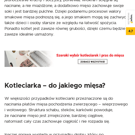
jednocześnie kruchy i soczysty, ponieważ włókna i ścięgna są
nacinane, a nie miażdżone, a dodatkowo mięso zachowuje swoje
soki i jest bardziej pulchne. Dzięki podanemu procesowi walory
SEE REVIEWS
smakowe mięsa podnoszą się, a jego smakiem mogą się zachwycać
także dzieci i osoby starsze ze względu na łatwość spożycia.
Ponadto kotlet jest zawsze równej grubości, dzięki czemu będzie
4.7
zawsze idealnie usmażony.
Kotleciarka – do jakiego mięsa?
W większości przypadków kotleciarki przeznaczone są do
nacinania płatów mięsa pochodzenia zwierzęcego – wieprzowego
i wołowego. Struktura schabu, steków, karkówki powoduje,
że nacinane mięso jest zmiękczone, bardziej ciągliwe,
natomiast cały czas zachowuje ciągłość i nie rozpada się.
Inaczej sprawa wygląda w przypadku drobiu, który po