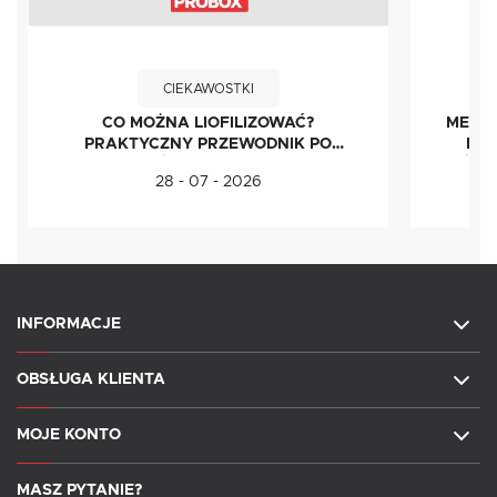
CIEKAWOSTKI
CO MOŻNA LIOFILIZOWAĆ?
METOD
PRAKTYCZNY PRZEWODNIK PO
IDE
ŻYWNOŚCI LIOFILIZOWANEJ
ŚWI
28 - 07 - 2026
INFORMACJE
OBSŁUGA KLIENTA
MOJE KONTO
MASZ PYTANIE?