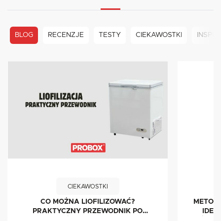
BLOG
RECENZJE
TESTY
CIEKAWOSTKI
INSPIR
CIEKAWOSTKI
CO MOŻNA LIOFILIZOWAĆ?
METODA
PRAKTYCZNY PRZEWODNIK PO
IDEA
ŻYWNOŚCI LIOFILIZOWANEJ
ŚWIE