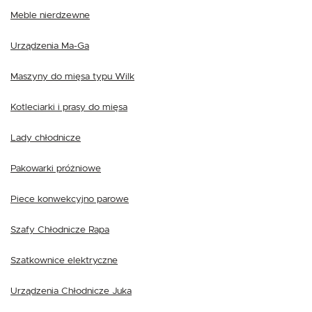
Meble nierdzewne
Urządzenia Ma-Ga
Maszyny do mięsa typu Wilk
Kotleciarki i prasy do mięsa
Lady chłodnicze
Pakowarki próżniowe
Piece konwekcyjno parowe
Szafy Chłodnicze Rapa
Szatkownice elektryczne
Urządzenia Chłodnicze Juka