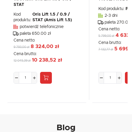
STAT
Kod produktu:
PX
Kod
Oris Lift 1.5 / 0.9 /
2-3 dni
produktu:
STAT (Amis Lift 1.5)
paleta 270.00 
potwierdź telefonicznie
Cena netto:
paleta 650.00 zł
4 633,
5 799,00 zł
Cena netto:
Cena brutto:
8 324,00 zł
9 793,00 zł
5 699,
7 132,77 zł
Cena brutto:
10 238,52 zł
12 045,39 zł
Blog