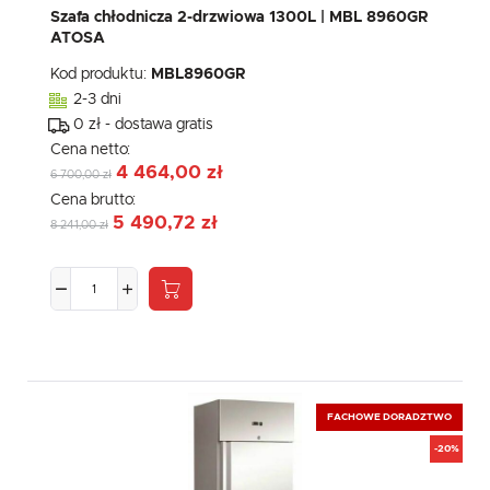
komunikatów mediów społecznościowych.
Szafa chłodnicza 2-drzwiowa 1300L | MBL 8960GR
ATOSA
Kod produktu:
MBL8960GR
2-3 dni
0 zł - dostawa gratis
Cena netto:
4 464,00 zł
6 700,00 zł
Cena brutto:
5 490,72 zł
8 241,00 zł
FACHOWE DORADZTWO
-20%