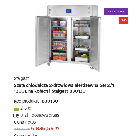
POLECAMY
-26%
Stalgast
Szafa chłodnicza 2-drzwiowa nierdzewna GN 2/1
1300L na kołach | Stalgast 830130
Kod produktu:
830130
2-3 dni
0 zł - dostawa gratis
Cena netto:
6 836,59 zł
9 195,00 zł