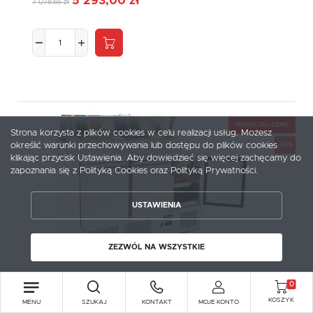
5 293,00 zł
7 078,65 zł
NEGOCJUJ CENĘ
Strona korzysta z plików cookies w celu realizacji usług. Możesz
określić warunki przechowywania lub dostępu do plików cookies
-33%
ZAPISZ WYBRANE
klikając przycisk Ustawienia. Aby dowiedzieć się więcej zachęcamy do
zapoznania się z Polityką Cookies oraz Polityką Prywatności.
ZEZWÓL NA WSZYSTKIE
USTAWIENIA
ZEZWÓL NA WSZYSTKIE
ATOSA
0
Stół chłodniczy 3-drzwiowy 380L | ESL 3853GR
KOSZYK
MENU
SZUKAJ
KONTAKT
MOJE KONTO
ATOSA