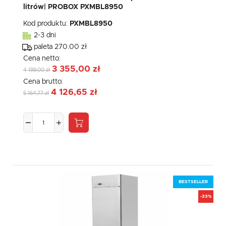
litrów| PROBOX PXMBL8950
Kod produktu:
PXMBL8950
2-3 dni
paleta 270.00 zł
Cena netto:
3 355,00 zł
4 199,00 zł
Cena brutto:
4 126,65 zł
5 164,77 zł
BESTSELLER
-33%