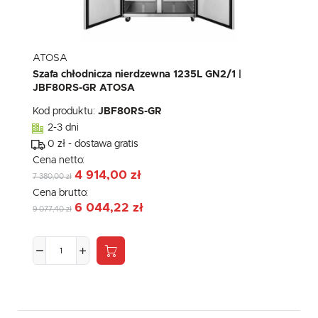
ATOSA
Szafa chłodnicza nierdzewna 1235L GN2/1 |
JBF80RS-GR ATOSA
Kod produktu:
JBF80RS-GR
2-3 dni
0 zł - dostawa gratis
Cena netto:
4 914,00 zł
7 380,00 zł
Cena brutto:
6 044,22 zł
9 077,40 zł