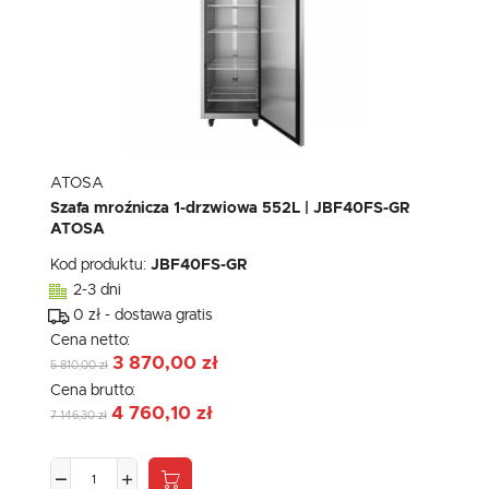
ATOSA
Szafa mroźnicza 1-drzwiowa 552L | JBF40FS-GR
ATOSA
Kod produktu:
JBF40FS-GR
2-3 dni
0 zł - dostawa gratis
Cena netto:
3 870,00 zł
5 810,00 zł
Cena brutto:
4 760,10 zł
7 146,30 zł