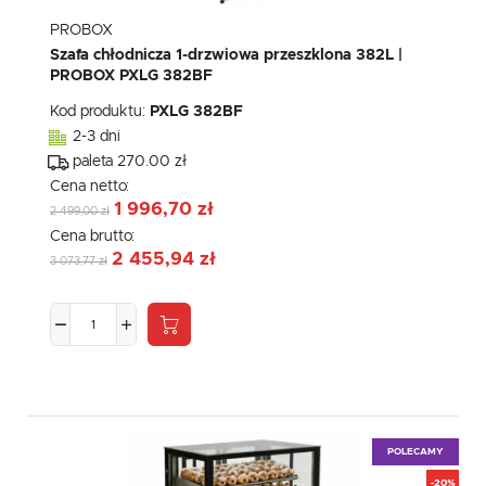
PROBOX
Szafa chłodnicza 1-drzwiowa przeszklona 382L |
PROBOX PXLG 382BF
Kod produktu:
PXLG 382BF
2-3 dni
paleta 270.00 zł
Cena netto:
1 996,70 zł
2 499,00 zł
Cena brutto:
2 455,94 zł
3 073,77 zł
POLECAMY
-20%