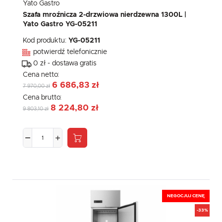
Yato Gastro
Szafa mroźnicza 2-drzwiowa nierdzewna 1300L |
Yato Gastro YG-05211
Kod produktu:
YG-05211
potwierdź telefonicznie
0 zł - dostawa gratis
Cena netto:
6 686,83 zł
7 970,00 zł
Cena brutto:
8 224,80 zł
9 803,10 zł
NEGOCJUJ CENĘ
-33%