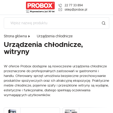
22 77 33 894
USTAWIENIA REGIONALNE
sklep@probox.pl
Lokalizacja
Polska
Strona główna
Urządzenia chłodnicze
Język
USTAWIENIA
Urządzenia chłodnicze,
polski
witryny
Szanujemy Twoją prywatność. Możesz zmienić ustawienia
Waluta
cookies lub zaakceptować je wszystkie. W dowolnym
Polski złoty (PLN)
momencie możesz dokonać zmiany swoich ustawień.
W ofercie Probox dostępne są nowoczesne urządzenia chłodnicze
przeznaczone do profesjonalnych zastosowań w gastronomii i
handlu. Oferowany sprzęt umożliwia bezpieczne przechowywanie
ZAPISZ
Niezbędne
produktów spożywczych oraz ich atrakcyjną ekspozycję. Praktyczne
meble chłodnicze, pojemne szafy i przeszklone witryny są wydajne,
Niezbędne pliki cookies służą do prawidłowego funkcjonowania strony
internetowej i umożliwiają Ci komfortowe korzystanie z oferowanych przez
estetyczne i funkcjonalne, dlatego spełniają oczekiwania
nas usług.
wymagających użytkowników.
Pliki cookies odpowiadają na podejmowane przez Ciebie działania w celu
Więcej
m.in. dostosowania Twoich ustawień preferencji prywatności, logowania czy
wypełniania formularzy. Dzięki plikom cookies strona, z której korzystasz,
może działać bez zakłóceń.