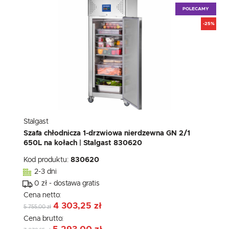
POLECAMY
-25%
Stalgast
Szafa chłodnicza 1-drzwiowa nierdzewna GN 2/1
650L na kołach | Stalgast 830620
Kod produktu:
830620
2-3 dni
0 zł - dostawa gratis
Cena netto:
4 303,25 zł
5 755,00 zł
Cena brutto: