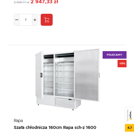
2 947,33 zł
3 688,77 zł
POLECAMY
-10%
SEE REVIEWS
Rapa
Szafa chłodnicza 160cm Rapa sch-z 1600
4.7