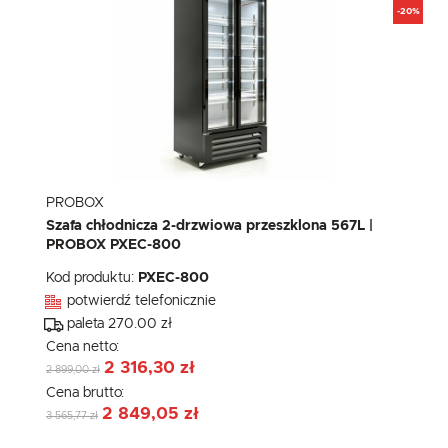
-20%
PROBOX
Szafa chłodnicza 2-drzwiowa przeszklona 567L |
PROBOX PXEC-800
Kod produktu:
PXEC-800
potwierdź telefonicznie
paleta 270.00 zł
Cena netto:
2 316,30 zł
2 899,00 zł
Cena brutto:
2 849,05 zł
3 565,77 zł