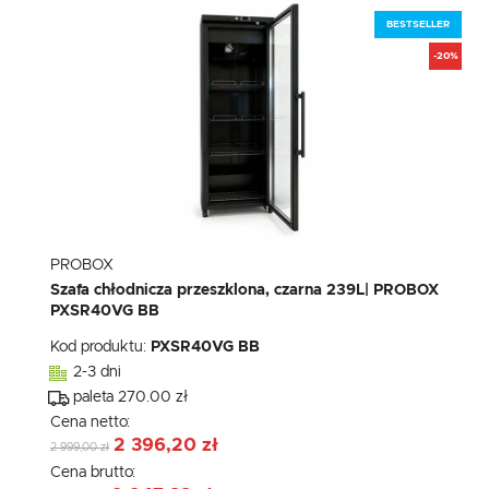
BESTSELLER
-20%
PROBOX
Szafa chłodnicza przeszklona, czarna 239L| PROBOX
PXSR40VG BB
Kod produktu:
PXSR40VG BB
2-3 dni
paleta 270.00 zł
Cena netto:
2 396,20 zł
2 999,00 zł
Cena brutto: