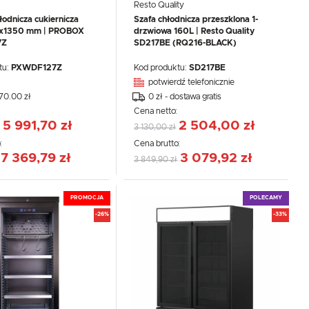
Resto Quality
łodnicza cukiernicza
Szafa chłodnicza przeszklona 1-
x1350 mm | PROBOX
drzwiowa 160L | Resto Quality
7Z
SD217BE (RQ216-BLACK)
tu:
PXWDF127Z
Kod produktu:
SD217BE
potwierdź telefonicznie
270.00 zł
0 zł - dostawa gratis
:
Cena netto:
5 991,70 zł
2 504,00 zł
3 130,00 zł
:
Cena brutto:
7 369,79 zł
3 079,92 zł
3 849,90 zł
PROMOCJA
POLECAMY
-26%
-33%