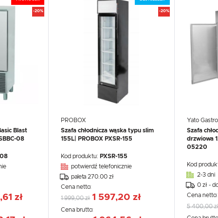
polski
-20%
-20%
Funkcjonalne i personalizacyjne
Waluta
Tego typu pliki cookies umożliwiają stronie internetowej zapamiętanie wprowadzonych przez Ciebie
Polski złoty (PLN)
ustawień oraz personalizację określonych funkcjonalności czy prezentowanych treści.
Dzięki tym plikom cookies możemy zapewnić Ci większy komfort korzystania z funkcjonalności naszej
Więcej
strony poprzez dopasowanie jej do Twoich indywidualnych preferencji. Wyrażenie zgody na
funkcjonalne i personalizacyjne pliki cookies gwarantuje dostępność większej ilości funkcji na stronie.
ZAPISZ
Analityczne
ZAPISZ WYBRANE
Analityczne pliki cookies pomagają nam rozwijać się i dostosowywać do Twoich potrzeb.
Cookies analityczne pozwalają na uzyskanie informacji w zakresie wykorzystywania witryny
Więcej
internetowej, miejsca oraz częstotliwości, z jaką odwiedzane są nasze serwisy www. Dane pozwalają
ZEZWÓL NA WSZYSTKIE
nam na ocenę naszych serwisów internetowych pod względem ich popularności wśród użytkowników
Zgromadzone informacje są przetwarzane w formie zanonimizowanej. Wyrażenie zgody na analityczn
PROBOX
Yato Gastro
pliki cookies gwarantuje dostępność wszystkich funkcjonalności.
asic Blast
Szafa chłodnicza wąska typu slim
Szafa chło
Reklamowe
XSBBC-08
155L| PROBOX PXSR-155
drzwiowa 1
Dzięki reklamowym plikom cookies prezentujemy Ci najciekawsze informacje i aktualności na stronach
05220
naszych partnerów.
-08
Kod produktu:
PXSR-155
Promocyjne pliki cookies służą do prezentowania Ci naszych komunikatów na podstawie analizy
Więcej
Twoich upodobań oraz Twoich zwyczajów dotyczących przeglądanej witryny internetowej. Treści
Kod produk
nie
potwierdź telefonicznie
promocyjne mogą pojawić się na stronach podmiotów trzecich lub firm będących naszymi partnerami
2-3 dni
oraz innych dostawców usług. Firmy te działają w charakterze pośredników prezentujących nasze
paleta 270.00 zł
treści w postaci wiadomości, ofert, komunikatów mediów społecznościowych.
0 zł - d
Cena netto:
Cena netto
,61 zł
1 597,20 zł
1 999,00 zł
5 400,00 z
Cena brutto: