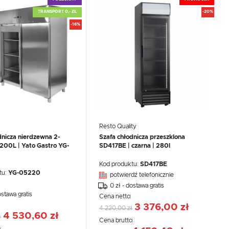
TRANSPORT 0,- ZŁ
-20%
-16%
.
e
Resto Quality
dnicza nierdzewna 2-
Szafa chłodnicza przeszklona
200L | Yato Gastro YG-
SD417BE | czarna | 280l
Kod produktu:
SD417BE
tu:
YG-05220
potwierdź telefonicznie
0 zł - dostawa gratis
ostawa gratis
Cena netto:
:
3 376,00 zł
4 220,00 zł
4 530,60 zł
ł
Cena brutto: