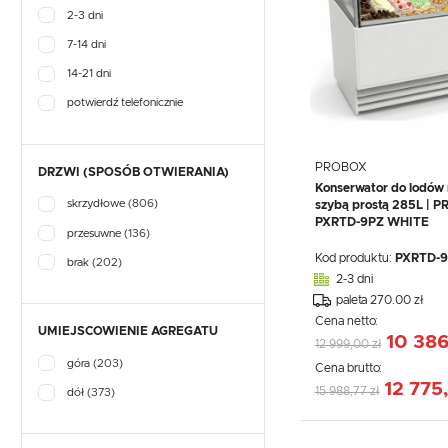
2-3 dni
7-14 dni
14-21 dni
potwierdź telefonicznie
PROBOX
DRZWI (SPOSÓB OTWIERANIA)
Konserwator do lodów 
skrzydłowe
(806)
szybą prostą 285L | 
PXRTD-9PZ WHITE
przesuwne
(136)
Kod produktu:
PXRTD-9
brak
(202)
2-3 dni
paleta 270.00 zł
Cena netto:
UMIEJSCOWIENIE AGREGATU
10 386
12 999,00 zł
góra
(203)
Cena brutto:
12 775
15 988,77 zł
dół
(373)