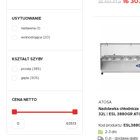
16 303
20 404,47 zł
USYTUOWANIE
nastawna
(1)
wolnostojąca
(20)
KSZTAŁT SZYBY
prosta
(385)
gięta
(305)
CENA NETTO
ATOSA
Nadstawka chłodnicza
32L | ESL 3880GR A
Kod produktu:
ESL388
2-3 dni
0 zł - dostawa gratis