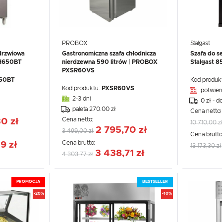
PROBOX
Stalgast
drzwiowa
Gastronomiczna szafa chłodnicza
Szafa do s
H650BT
nierdzewna 590 litrów | PROBOX
Stalgast 
PXSR60VS
50BT
Kod produk
Kod produktu:
PXSR60VS
potwier
2-3 dni
0 zł - d
paleta 270.00 zł
Cena netto
Cena netto:
30 zł
10 710,00 z
2 795,70 zł
3 499,00 zł
Cena brutto
Cena brutto:
9 zł
13 173,30 zł
3 438,71 zł
4 303,77 zł
PROMOCJA
BESTSELLER
-20%
-10%