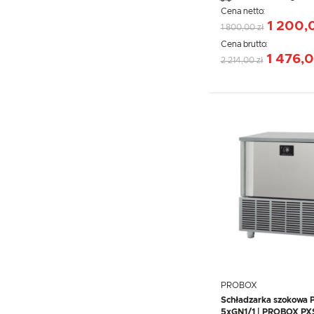
Cena netto:
1 200,
1 800,00 zł
Cena brutto:
1 476,0
2 214,00 zł
PROBOX
Schładzarka szokowa P
5xGN1/1 | PROBOX P