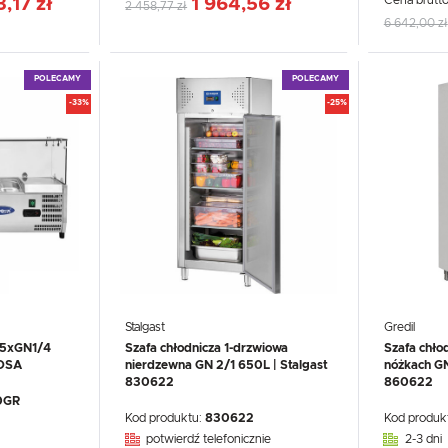
Cena brutto
,17 zł
1 964,56 zł
2 458,77 zł
6 642,00 zł
POLECAMY
POLECAMY
-33%
-25%
Stalgast
Gredil
 5xGN1/4
Szafa chłodnicza 1-drzwiowa
Szafa chło
TOSA
nierdzewna GN 2/1 650L | Stalgast
nóżkach GN
830622
860622
0GR
Kod produktu:
830622
Kod produk
potwierdź telefonicznie
2-3 dni