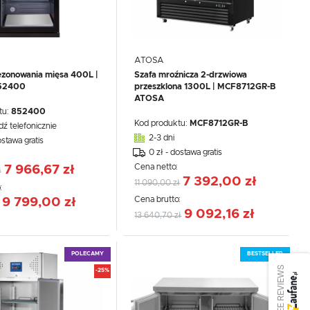
ATOSA
ezonowania mięsa 400L |
Szafa mroźnicza 2-drzwiowa
852400
przeszklona 1300L | MCF8712GR-B
ATOSA
tu:
852400
Kod produktu:
MCF8712GR-B
dź telefonicznie
2-3 dni
ostawa gratis
0 zł - dostawa gratis
:
Cena netto:
7 966,67 zł
ł
7 392,00 zł
11 090,00 zł
:
Cena brutto:
9 799,00 zł
9 092,16 zł
13 640,70 zł
POLECAMY
BESTSELLER
SEE REVIEWS
-25%
-12%