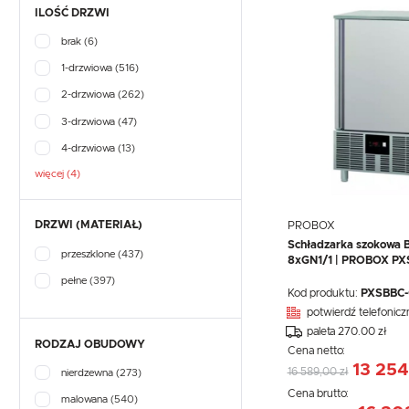
ILOŚĆ DRZWI
brak
(6)
1-drzwiowa
(516)
2-drzwiowa
(262)
3-drzwiowa
(47)
4-drzwiowa
(13)
więcej (4)
DRZWI (MATERIAŁ)
PROBOX
Schładzarka szokowa B
przeszklone
(437)
8xGN1/1 | PROBOX P
pełne
(397)
Kod produktu:
PXSBBC
potwierdź telefonicz
paleta 270.00 zł
RODZAJ OBUDOWY
Cena netto:
13 254
16 589,00 zł
nierdzewna
(273)
Cena brutto:
malowana
(540)