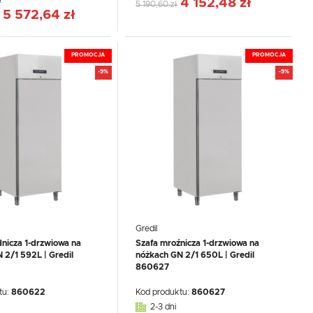
:
4 152,48 zł
5 190,60 zł
5 572,64 zł
PROMOCJA
PROMOCJA
-9%
-9%
Gredil
dnicza 1-drzwiowa na
Szafa mroźnicza 1-drzwiowa na
 2/1 592L | Gredil
nóżkach GN 2/1 650L | Gredil
860627
tu:
860622
Kod produktu:
860627
2-3 dni