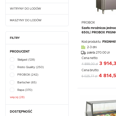
WITRYNY DO LODÓW
MASZYNY DO LODÓW
PROBOX
Szafa mroźnicza jedno
650L| PROBOX PXGN
FILTRY
Kod produktu:
PXGNH6
2-3 dni
PRODUCENT
paleta 270.00 zł
Cena netto:
Stalgast
(128)
3 914,
4 899,00 zł
Resto Quality
(250)
Cena brutto:
4 814,5
PROBOX
(242)
6 025,77 zł
Bartscher
(65)
Rapa
(370)
więcej (28)
DOSTĘPNOŚĆ