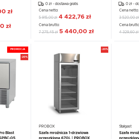
0 zł - dostawa gratis
0 zł - d
Cena netto:
Cena netto
00 zł
4 422,76 zł
5 915,00 zł
3 520,00 zł
Cena brutto:
Cena brutto
0 zł
5 440,00 zł
7 275,45 zł
4 329,60 zł
PROMOCJA
-20%
-20%
PROBOX
Stalgast
ro Blast
Szafa mroźnicza 1-drzwiowa
Szafa mroź
XSPBC-05
przeszklona 670L | PROBOX
przeszklon