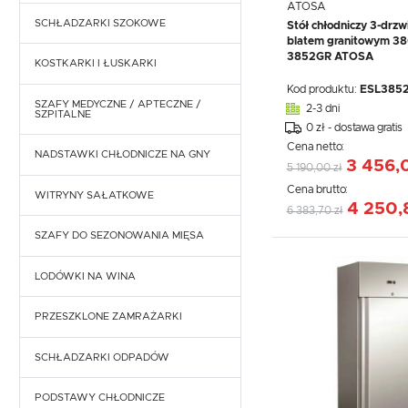
ATOSA
ES SYSTEM K - LADY CHŁODNICZE
SCHŁADZARKI SZOKOWE
Stół chłodniczy 3-drzw
blatem granitowym 38
3852GR ATOSA
LADY MROŹNICZE
KOSTKARKI I ŁUSKARKI
Kod produktu:
ESL385
SCHODKI, STELAŻE DO LAD
SZAFY MEDYCZNE / APTECZNE /
KOSTKARKI I WYTWORNICE KOSTEK
2-3 dni
CHŁODNICZYCH
SZPITALNE
0 zł - dostawa gratis
ŁUSKARKI DO LODU
Cena netto:
AKCESORIA CHŁODNICZE
NADSTAWKI CHŁODNICZE NA GNY
3 456,
5 190,00 zł
Cena brutto:
WITRYNY SAŁATKOWE
4 250,
6 383,70 zł
SZAFY DO SEZONOWANIA MIĘSA
LODÓWKI NA WINA
PRZESZKLONE ZAMRAŻARKI
SCHŁADZARKI ODPADÓW
PODSTAWY CHŁODNICZE