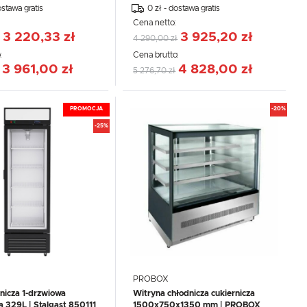
ostawa gratis
0 zł - dostawa gratis
:
Cena netto:
3 220,33 zł
3 925,20 zł
4 290,00 zł
:
Cena brutto:
3 961,00 zł
4 828,00 zł
5 276,70 zł
PROMOCJA
-20%
-25%
PROBOX
nicza 1-drzwiowa
Witryna chłodnicza cukiernicza
a 329L | Stalgast 850111
1500x750x1350 mm | PROBOX