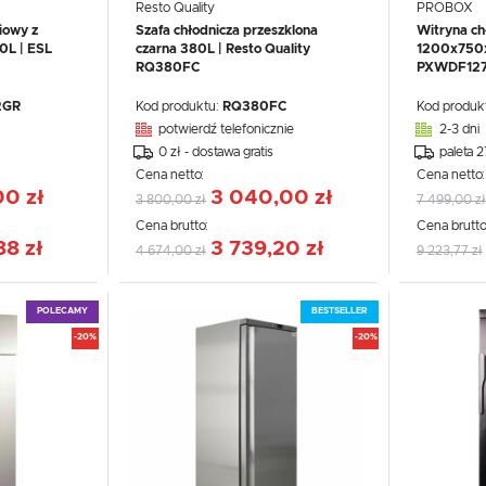
Resto Quality
PROBOX
iowy z
Szafa chłodnicza przeszklona
Witryna ch
0L | ESL
czarna 380L | Resto Quality
1200x750
RQ380FC
PXWDF12
2GR
Kod produktu:
RQ380FC
Kod produk
potwierdź telefonicznie
2-3 dni
0 zł - dostawa gratis
paleta 
Cena netto:
Cena netto
00 zł
3 040,00 zł
3 800,00 zł
7 499,00 zł
Cena brutto:
Cena brutto
88 zł
3 739,20 zł
4 674,00 zł
9 223,77 zł
POLECAMY
BESTSELLER
-20%
-20%