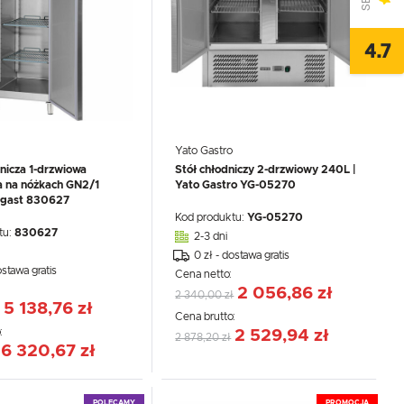
4.7
Yato Gastro
nicza 1-drzwiowa
Stół chłodniczy 2-drzwiowy 240L |
a na nóżkach GN2/1
Yato Gastro YG-05270
lgast 830627
Kod produktu:
YG-05270
tu:
830627
2-3 dni
0 zł - dostawa gratis
ostawa gratis
Cena netto:
:
2 056,86 zł
2 340,00 zł
5 138,76 zł
Cena brutto:
:
2 529,94 zł
2 878,20 zł
6 320,67 zł
,
POLECAMY
PROMOCJA