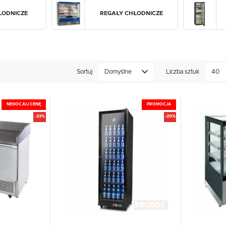
UX
WHIRLPOOL
YATO GASTRO
PROFESSIONAL
ŁODNICZE
REGAŁY CHŁODNICZE
Sortuj
Domyślne
Liczba sztuk
40
NEGOCJUJ CENĘ
PROMOCJA
-33%
-20%