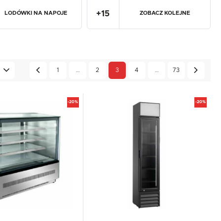
+
15
LODÓWKI NA NAPOJE
ZOBACZ KOLEJNE
1
…
2
3
4
…
73
-20%
-20%