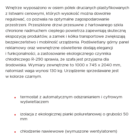
Wnętrze wyposażono w osiem półek drucianych plastyfikowanych
z listwami cenowymi, których wysokość można dowolnie
regulować, co pozwala na optymalne zagospodarowanie
przestrzeni. Przeszklone drzwi przesuwne z hartowanego szkła
chronione nadmuchem ciepłego powietrza zapewniają skuteczną
ekspozycję produktów, a zamek i kółka transportowe zwiększają
bezpieczeństwo i mobilność urządzenia. Podświetlany górny panel
reklamowy oraz wewnętrzne oświetlenie dodają elegancji
i funkcjonalności, a zastosowanie ekologicznego czynnika
chłodniczego R-290 sprawia, że szafa jest przyjazna dla
środowiska. Wymiary zewnętrzne to 1000 x 745 x 2040 mm,
natomiast waga wynosi 130 kg. Urządzenie sprzedawane jest
w kolorze czarnym.
termostat z automatycznym odszranianiem i cyfrowym
wyświetlaczem
izolacja z ekologicznej pianki poliuretanowej o grubości 50
mm
chłodzenie nawiewowe (wymuszone wentylatorem)