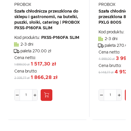
PROBOX
PROBOX
Szafa chłodnicza przeszklona do
Szafa chłodnicz
sklepu i gastronomii, na butelki,
przeszklona 80
puszki, słoiki, catering | PROBOX
PXLG 800S
PXSS-P160FA SLIM
Kod produktu:
PX
Kod produktu:
PXSS-P160FA SLIM
2-3 dni
2-3 dni
paleta 270.00
paleta 270.00 zł
Cena netto:
Cena netto:
3 994
4 999,00 zł
1 517,30 zł
1 899,00 zł
Cena brutto:
Cena brutto:
4 912,
6 148,77 zł
1 866,28 zł
2 335,77 zł