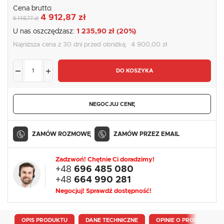
Cena brutto:
4 912,87 zł
6 148,77 zł
U nas oszczędzasz:
1 235,90 zł (20%)
Najniższa cena z 30 dni przed obniżką:
4 900,00 zł
DO KOSZYKA
NEGOCJUJ CENĘ
ZAMÓW ROZMOWĘ
ZAMÓW PRZEZ EMAIL
Zadzwoń! Chętnie Ci doradzimy!
+48
696 485 080
+48
664 990 281
Negocjuj! Sprawdź dostępność!
OPIS PRODUKTU
DANE TECHNICZNE
OPINIE O PRODUKCIE