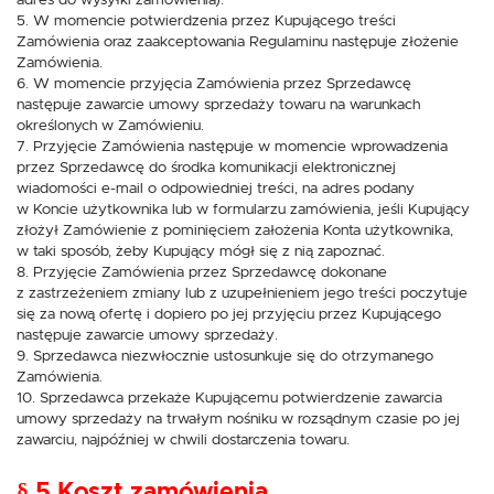
adres do wysyłki zamówienia).
5. W momencie potwierdzenia przez Kupującego treści
Zamówienia oraz zaakceptowania Regulaminu następuje złożenie
Zamówienia.
6. W momencie przyjęcia Zamówienia przez Sprzedawcę
następuje zawarcie umowy sprzedaży towaru na warunkach
określonych w Zamówieniu.
7. Przyjęcie Zamówienia następuje w momencie wprowadzenia
przez Sprzedawcę do środka komunikacji elektronicznej
wiadomości e-mail o odpowiedniej treści, na adres podany
w Koncie użytkownika lub w formularzu zamówienia, jeśli Kupujący
złożył Zamówienie z pominięciem założenia Konta użytkownika,
w taki sposób, żeby Kupujący mógł się z nią zapoznać.
8. Przyjęcie Zamówienia przez Sprzedawcę dokonane
z zastrzeżeniem zmiany lub z uzupełnieniem jego treści poczytuje
się za nową ofertę i dopiero po jej przyjęciu przez Kupującego
następuje zawarcie umowy sprzedaży.
9. Sprzedawca niezwłocznie ustosunkuje się do otrzymanego
Zamówienia.
10. Sprzedawca przekaże Kupującemu potwierdzenie zawarcia
umowy sprzedaży na trwałym nośniku w rozsądnym czasie po jej
zawarciu, najpóźniej w chwili dostarczenia towaru.
§ 5 Koszt zamówienia