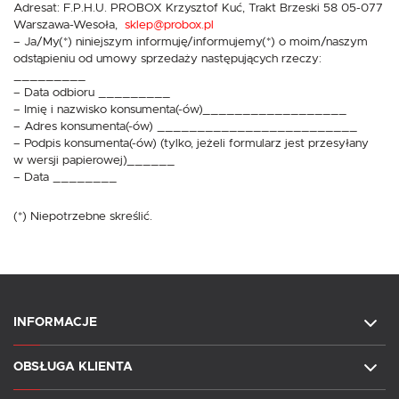
Adresat: F.P.H.U. PROBOX Krzysztof Kuć, Trakt Brzeski 58 05-077
Warszawa-Wesoła,
sklep@probox.pl
– Ja/My(*) niniejszym informuję/informujemy(*) o moim/naszym
odstąpieniu od umowy sprzedaży następujących rzeczy:
_________
– Data odbioru _________
– Imię i nazwisko konsumenta(-ów)__________________
– Adres konsumenta(-ów) _________________________
– Podpis konsumenta(-ów) (tylko, jeżeli formularz jest przesyłany
w wersji papierowej)______
– Data ________
(*) Niepotrzebne skreślić.
INFORMACJE
OBSŁUGA KLIENTA