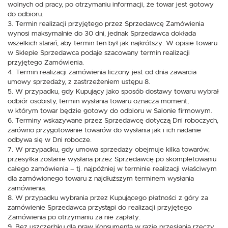
wolnych od pracy, po otrzymaniu informacji, że towar jest gotowy
do odbioru.
3. Termin realizacji przyjętego przez Sprzedawcę Zamówienia
wynosi maksymalnie do 30 dni, jednak Sprzedawca dokłada
wszelkich starań, aby termin ten był jak najkrótszy. W opisie towaru
w Sklepie Sprzedawca podaje szacowany termin realizacji
przyjętego Zamówienia.
4. Termin realizacji zamówienia liczony jest od dnia zawarcia
umowy sprzedaży, z zastrzeżeniem ustępu 8.
5. W przypadku, gdy Kupujący jako sposób dostawy towaru wybrał
odbiór osobisty, termin wysłania towaru oznacza moment,
w którym towar będzie gotowy do odbioru w Salonie firmowym.
6. Terminy wskazywane przez Sprzedawcę dotyczą Dni roboczych,
zarówno przygotowanie towarów do wysłania jak i ich nadanie
odbywa się w Dni robocze.
7. W przypadku, gdy umowa sprzedaży obejmuje kilka towarów,
przesyłka zostanie wysłana przez Sprzedawcę po skompletowaniu
całego zamówienia – tj. najpóźniej w terminie realizacji właściwym
dla zamówionego towaru z najdłuższym terminem wysłania
zamówienia.
8. W przypadku wybrania przez Kupującego płatności z góry za
zamówienie Sprzedawca przystąpi do realizacji przyjętego
Zamówienia po otrzymaniu za nie zapłaty.
9. Bez uszczerbku dla praw Konsumenta w razie przesłania rzeczy