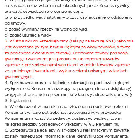
na zasadach oraz w terminach określonych przez Kodeks cywilny:
a) złożyć oświadczenie o obniżeniu ceny,
b) w przypadku wady istotnej – złożyć oświadczenie o odstąpieniu
od umowy,
c) żądać wymiany rzeczy na wolną od wad,
d) żądać usunięcia wady.
3. W stosunku do Przedsiębiorcy (zakupy na fakturę VAT) rękojmia
jest wyłączona (w tym z tytułu rękojmi za wady towarów, a także
za poniesione ewentualne szkody). Oferowane towary posiadają
gwarancję. Gwarantem jest producent lub importer towarów
zgodnie z prezentowanymi warunkami w opisie towarów zgodnie
ze spełnionymi warunkami i wykluczeniami opisanymi w kartach
gwarancyjnych.
4. Sprzedawca prosi o składanie reklamacji na podstawie rękojmi
wyłącznie od Konsumenta (zakupy na paragon, nie przedsiębiorcy)
drogą elektroniczną lub pisemnie na właściwy adres wskazany w §
3 Regulaminu.
5. W celu rozpatrzenia reklamacji złożonej na podstawie rękojmi
Konsument w razie potrzeby jest zobowiązany, w przypadku
Konsumenta na koszt Sprzedawcy, dostarczyć wadliwy towar
na adres siedziby Sprzedawcy wskazany w § 3 Regulaminu.
6. Sprzedawca zaleca, aby w zgłoszeniu reklamacyjnym zawarte
zostały następujące informacje: dane identyfikujące Konsumenta,