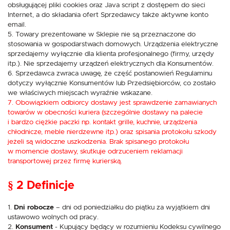
obsługującej pliki cookies oraz Java script z dostępem do sieci
wprowadzonych przez Ciebie ustawień oraz personalizację określonych
funkcjonalności czy prezentowanych treści.
Internet, a do składania ofert Sprzedawcy także aktywne konto
Dzięki tym plikom cookies możemy zapewnić Ci większy komfort
email.
Więcej
korzystania z funkcjonalności naszej strony poprzez dopasowanie jej do
5. Towary prezentowane w Sklepie nie są przeznaczone do
Twoich indywidualnych preferencji. Wyrażenie zgody na funkcjonalne i
stosowania w gospodarstwach domowych. Urządzenia elektryczne
personalizacyjne pliki cookies gwarantuje dostępność większej ilości funkcji
sprzedajemy wyłącznie dla klienta profesjonalnego (firmy, urzędy
na stronie.
Analityczne
itp.). Nie sprzedajemy urządzeń elektrycznych dla Konsumentów.
6. Sprzedawca zwraca uwagę, że część postanowień Regulaminu
Analityczne pliki cookies pomagają nam rozwijać się i dostosowywać do
Twoich potrzeb.
dotyczy wyłącznie Konsumentów lub Przedsiębiorców, co zostało
Cookies analityczne pozwalają na uzyskanie informacji w zakresie
we właściwych miejscach wyraźnie wskazane.
Więcej
wykorzystywania witryny internetowej, miejsca oraz częstotliwości, z jaką
7. Obowiązkiem odbiorcy dostawy jest sprawdzenie zamawianych
odwiedzane są nasze serwisy www. Dane pozwalają nam na ocenę
towarów w obecności kuriera (szczególnie dostawy na palecie
naszych serwisów internetowych pod względem ich popularności wśród
i bardzo ciężkie paczki np. kontakt grille, kuchnie, urządzenia
użytkowników. Zgromadzone informacje są przetwarzane w formie
Reklamowe
chłodnicze, meble nierdzewne itp.) oraz spisania protokołu szkody
zanonimizowanej. Wyrażenie zgody na analityczne pliki cookies gwarantuje
dostępność wszystkich funkcjonalności.
jeżeli są widoczne uszkodzenia. Brak spisanego protokołu
Dzięki reklamowym plikom cookies prezentujemy Ci najciekawsze
informacje i aktualności na stronach naszych partnerów.
w momencie dostawy, skutkuje odrzuceniem reklamacji
Promocyjne pliki cookies służą do prezentowania Ci naszych komunikatów
transportowej przez firmę kurierską.
Więcej
na podstawie analizy Twoich upodobań oraz Twoich zwyczajów
dotyczących przeglądanej witryny internetowej. Treści promocyjne mogą
§ 2 Definicje
pojawić się na stronach podmiotów trzecich lub firm będących naszymi
partnerami oraz innych dostawców usług. Firmy te działają w charakterze
pośredników prezentujących nasze treści w postaci wiadomości, ofert,
1.
Dni robocze
– dni od poniedziałku do piątku za wyjątkiem dni
komunikatów mediów społecznościowych.
ustawowo wolnych od pracy.
2.
Konsument
- Kupujący będący w rozumieniu Kodeksu cywilnego