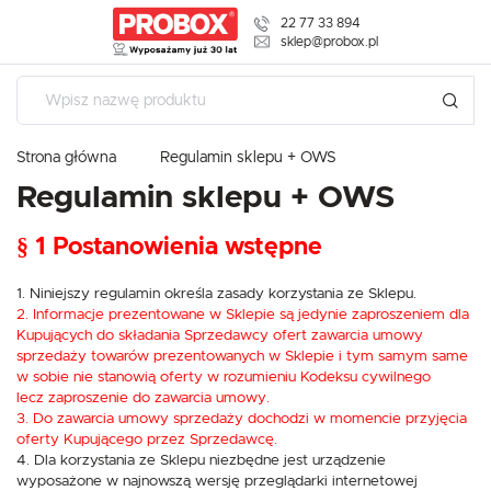
22 77 33 894
USTAWIENIA REGIONALNE
sklep@probox.pl
Lokalizacja
USTAWIENIA
Polska
Strona główna
Regulamin sklepu + OWS
Język
Szanujemy Twoją prywatność. Możesz zmienić ustawienia
Regulamin sklepu + OWS
polski
cookies lub zaakceptować je wszystkie. W dowolnym
momencie możesz dokonać zmiany swoich ustawień.
Waluta
§ 1 Postanowienia wstępne
Polski złoty (PLN)
Niezbędne
1. Niniejszy regulamin określa zasady korzystania ze Sklepu.
2. Informacje prezentowane w Sklepie są jedynie zaproszeniem dla
Niezbędne pliki cookies służą do prawidłowego funkcjonowania strony
ZAPISZ
Kupujących do składania Sprzedawcy ofert zawarcia umowy
internetowej i umożliwiają Ci komfortowe korzystanie z oferowanych przez
sprzedaży towarów prezentowanych w Sklepie i tym samym same
nas usług.
w sobie nie stanowią oferty w rozumieniu Kodeksu cywilnego
Pliki cookies odpowiadają na podejmowane przez Ciebie działania w celu
Więcej
m.in. dostosowania Twoich ustawień preferencji prywatności, logowania czy
lecz zaproszenie do zawarcia umowy.
wypełniania formularzy. Dzięki plikom cookies strona, z której korzystasz,
3. Do zawarcia umowy sprzedaży dochodzi w momencie przyjęcia
może działać bez zakłóceń.
oferty Kupującego przez Sprzedawcę.
Funkcjonalne i personalizacyjne
4. Dla korzystania ze Sklepu niezbędne jest urządzenie
wyposażone w najnowszą wersję przeglądarki internetowej
Tego typu pliki cookies umożliwiają stronie internetowej zapamiętanie