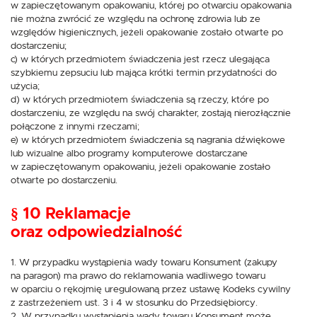
w zapieczętowanym opakowaniu, której po otwarciu opakowania
nie można zwrócić ze względu na ochronę zdrowia lub ze
względów higienicznych, jeżeli opakowanie zostało otwarte po
dostarczeniu;
c) w których przedmiotem świadczenia jest rzecz ulegająca
szybkiemu zepsuciu lub mająca krótki termin przydatności do
użycia;
d) w których przedmiotem świadczenia są rzeczy, które po
dostarczeniu, ze względu na swój charakter, zostają nierozłącznie
połączone z innymi rzeczami;
e) w których przedmiotem świadczenia są nagrania dźwiękowe
lub wizualne albo programy komputerowe dostarczane
w zapieczętowanym opakowaniu, jeżeli opakowanie zostało
otwarte po dostarczeniu.
§ 10 Reklamacje
oraz odpowiedzialność
1. W przypadku wystąpienia wady towaru Konsument (zakupy
na paragon) ma prawo do reklamowania wadliwego towaru
w oparciu o rękojmię uregulowaną przez ustawę Kodeks cywilny
z zastrzeżeniem ust. 3 i 4 w stosunku do Przedsiębiorcy.
2. W przypadku wystąpienia wady towaru Konsument może,