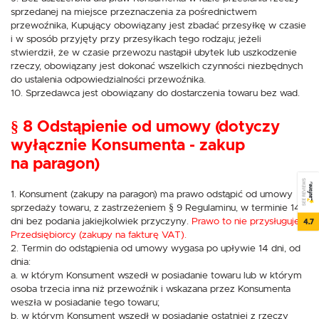
sprzedanej na miejsce przeznaczenia za pośrednictwem
przewoźnika, Kupujący obowiązany jest zbadać przesyłkę w czasie
i w sposób przyjęty przy przesyłkach tego rodzaju; jeżeli
stwierdził, że w czasie przewozu nastąpił ubytek lub uszkodzenie
rzeczy, obowiązany jest dokonać wszelkich czynności niezbędnych
do ustalenia odpowiedzialności przewoźnika.
10. Sprzedawca jest obowiązany do dostarczenia towaru bez wad.
§ 8 Odstąpienie od umowy (dotyczy
wyłącznie Konsumenta - zakup
na paragon)
SEE REVIEWS
1. Konsument (zakupy na paragon) ma prawo odstąpić od umowy
sprzedaży towaru, z zastrzeżeniem § 9 Regulaminu, w terminie 14
4.7
dni bez podania jakiejkolwiek przyczyny.
Prawo to nie przysługuje
Przedsiębiorcy (zakupy na fakturę VAT).
2. Termin do odstąpienia od umowy wygasa po upływie 14 dni, od
dnia:
a. w którym Konsument wszedł w posiadanie towaru lub w którym
osoba trzecia inna niż przewoźnik i wskazana przez Konsumenta
weszła w posiadanie tego towaru;
b. w którym Konsument wszedł w posiadanie ostatniej z rzeczy