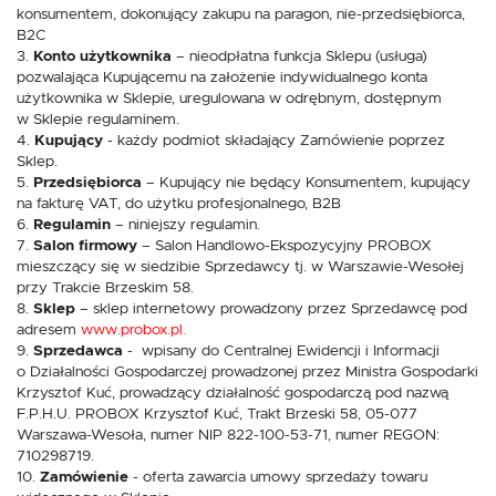
konsumentem, dokonujący zakupu na paragon, nie-przedsiębiorca,
B2C
3.
Konto użytkownika
– nieodpłatna funkcja Sklepu (usługa)
pozwalająca Kupującemu na założenie indywidualnego konta
użytkownika w Sklepie, uregulowana w odrębnym, dostępnym
w Sklepie regulaminem.
4.
Kupujący
- każdy podmiot składający Zamówienie poprzez
Sklep.
5.
Przedsiębiorca
– Kupujący nie będący Konsumentem, kupujący
na fakturę VAT, do użytku profesjonalnego, B2B
6.
Regulamin
– niniejszy regulamin.
7.
Salon firmowy
– Salon Handlowo-Ekspozycyjny PROBOX
mieszczący się w siedzibie Sprzedawcy tj. w Warszawie-Wesołej
przy Trakcie Brzeskim 58.
8.
Sklep
– sklep internetowy prowadzony przez Sprzedawcę pod
adresem
www.probox.pl
.
9.
Sprzedawca
- wpisany do Centralnej Ewidencji i Informacji
o Działalności Gospodarczej prowadzonej przez Ministra Gospodarki
Krzysztof Kuć, prowadzący działalność gospodarczą pod nazwą
F.P.H.U. PROBOX Krzysztof Kuć, Trakt Brzeski 58, 05-077
Warszawa-Wesoła, numer NIP 822-100-53-71, numer REGON:
710298719.
10.
Zamówienie
- oferta zawarcia umowy sprzedaży towaru