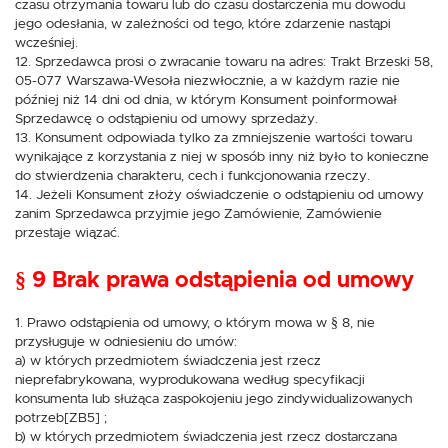
czasu otrzymania towaru lub do czasu dostarczenia mu dowodu
jego odesłania, w zależności od tego, które zdarzenie nastąpi
wcześniej.
12. Sprzedawca prosi o zwracanie towaru na adres: Trakt Brzeski 58,
05-077 Warszawa-Wesoła niezwłocznie, a w każdym razie nie
później niż 14 dni od dnia, w którym Konsument poinformował
Sprzedawcę o odstąpieniu od umowy sprzedaży.
13. Konsument odpowiada tylko za zmniejszenie wartości towaru
wynikające z korzystania z niej w sposób inny niż było to konieczne
do stwierdzenia charakteru, cech i funkcjonowania rzeczy.
14. Jeżeli Konsument złoży oświadczenie o odstąpieniu od umowy
zanim Sprzedawca przyjmie jego Zamówienie, Zamówienie
przestaje wiązać.
§ 9 Brak prawa odstąpienia od umowy
1. Prawo odstąpienia od umowy, o którym mowa w § 8, nie
przysługuje w odniesieniu do umów:
a) w których przedmiotem świadczenia jest rzecz
nieprefabrykowana, wyprodukowana według specyfikacji
konsumenta lub służąca zaspokojeniu jego zindywidualizowanych
potrzeb[ZB5] ;
b) w których przedmiotem świadczenia jest rzecz dostarczana