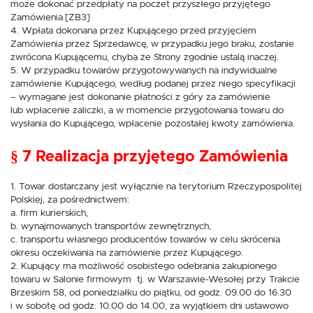
może dokonać przedpłaty na poczet przyszłego przyjętego
Zamówienia.[ZB3]
4. Wpłata dokonana przez Kupującego przed przyjęciem
Zamówienia przez Sprzedawcę, w przypadku jego braku, zostanie
zwrócona Kupującemu, chyba że Strony zgodnie ustalą inaczej.
5. W przypadku towarów przygotowywanych na indywidualne
zamówienie Kupującego, według podanej przez niego specyfikacji
– wymagane jest dokonanie płatności z góry za zamówienie
lub wpłacenie zaliczki, a w momencie przygotowania towaru do
wysłania do Kupującego, wpłacenie pozostałej kwoty zamówienia.
§ 7 Realizacja przyjętego Zamówienia
1. Towar dostarczany jest wyłącznie na terytorium Rzeczypospolitej
Polskiej, za pośrednictwem:
a. firm kurierskich,
b. wynajmowanych transportów zewnętrznych,
c. transportu własnego producentów towarów w celu skrócenia
okresu oczekiwania na zamówienie przez Kupującego.
2. Kupujący ma możliwość osobistego odebrania zakupionego
towaru w Salonie firmowym tj. w Warszawie-Wesołej przy Trakcie
Brzeskim 58, od poniedziałku do piątku, od godz. 09.00 do 16.30
i w sobotę od godz. 10.00 do 14.00, za wyjątkiem dni ustawowo