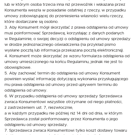
lub w którym osoba trzecia inna niż przewoźnik i wskazana przez
Konsumenta weszła w posiadanie ostatniej z rzeczy, w przypadku
umowy zobowiązującej do przeniesienia własności wielu rzeczy,
które dostarczane są osobno.
3. Aby Konsument mógł skorzystać z prawa odstąpienia od umowy
musi poinformować Sprzedawcę, korzystając z danych podanych
w Regulaminie, o swojej decyzji o odstąpieniu od umowy sprzedaży
w drodze jednoznacznego oświadczenia (na przykład pismo
wysłane pocztą lub informacja przekazana pocztą elektroniczną).
4. Konsument może skorzystać ze wzoru formularza odstąpienia od
umowy umieszczonego na końcu Regulaminu, jednak nie jest to
obowiązkowe.
5. Aby zachować termin do odstąpienia od umowy Konsument
powinien wysłać informację dotyczącą wykonania przysługującego
mu prawa odstąpienia od umowy przed upływem terminu do
odstąpienia od umowy.
6. W przypadku odstąpienia od umowy sprzedaży Sprzedawca
zwraca Konsumentowi wszystkie otrzymane od niego płatności,
z zastrzeżeniem ust. 7, niezwłocznie,
a w każdym przypadku nie później niż 14 dni od dnia, w którym
Sprzedawca został poinformowany przez Konsumenta o jego
odstąpieniu od umowy sprzedaży.
7. Sprzedawca zwraca Konsumentowi tylko koszt dostawy towaru