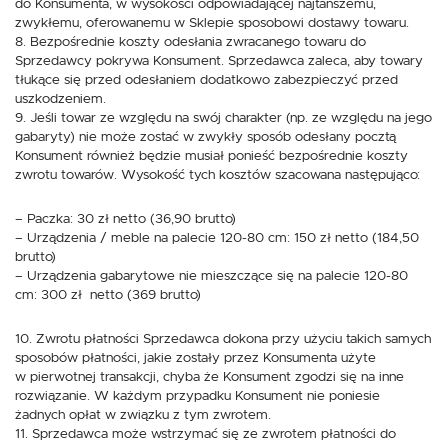
do Konsumenta, w wysokości odpowiadającej najtańszemu,
zwykłemu, oferowanemu w Sklepie sposobowi dostawy towaru.
8. Bezpośrednie koszty odesłania zwracanego towaru do
Sprzedawcy pokrywa Konsument. Sprzedawca zaleca, aby towary
tłukące się przed odesłaniem dodatkowo zabezpieczyć przed
uszkodzeniem.
9. Jeśli towar ze względu na swój charakter (np. ze względu na jego
gabaryty) nie może zostać w zwykły sposób odesłany pocztą
Konsument również będzie musiał ponieść bezpośrednie koszty
zwrotu towarów. Wysokość tych kosztów szacowana następująco:
– Paczka: 30 zł netto (36,90 brutto)
– Urządzenia / meble na palecie 120-80 cm: 150 zł netto (184,50
brutto)
– Urządzenia gabarytowe nie mieszczące się na palecie 120-80
cm: 300 zł netto (369 brutto)
10. Zwrotu płatności Sprzedawca dokona przy użyciu takich samych
sposobów płatności, jakie zostały przez Konsumenta użyte
w pierwotnej transakcji, chyba że Konsument zgodzi się na inne
rozwiązanie. W każdym przypadku Konsument nie poniesie
żadnych opłat w związku z tym zwrotem.
11. Sprzedawca może wstrzymać się ze zwrotem płatności do