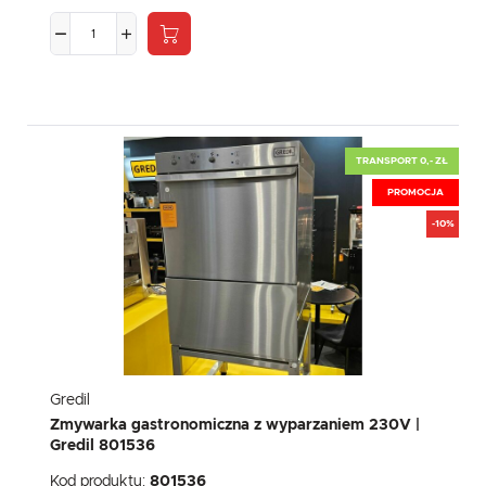
TRANSPORT 0,- ZŁ
PROMOCJA
-10%
Gredil
Zmywarka gastronomiczna z wyparzaniem 230V |
Gredil 801536
Kod produktu:
801536