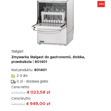
-25%
Stalgast
Zmywarka Stalgast do gastronomii, żłobka,
przedszkola | 801401
Kod produktu:
801401
2-3 dni
0 zł - dostawa gratis
Cena netto:
4 023,58 zł
5 400,00 zł
Cena brutto:
4 949,00 zł
6 642,00 zł