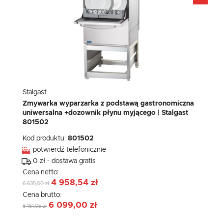
Stalgast
Zmywarka wyparzarka z podstawą gastronomiczna
uniwersalna +dozownik płynu myjącego | Stalgast
801502
Kod produktu:
801502
potwierdź telefonicznie
0 zł - dostawa gratis
Cena netto:
4 958,54 zł
6 635,00 zł
Cena brutto:
6 099,00 zł
8 161,05 zł