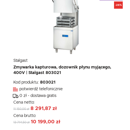
-26%
Stalgast
Zmywarka kapturowa, dozownik płynu myjącego,
400V | Stalgast 803021
Kod produktu:
803021
potwierdź telefonicznie
0 zł - dostawa gratis
Cena netto:
8 291,87 zł
11 150,00 zł
Cena brutto:
10 199,00 zł
13 714,50 zł