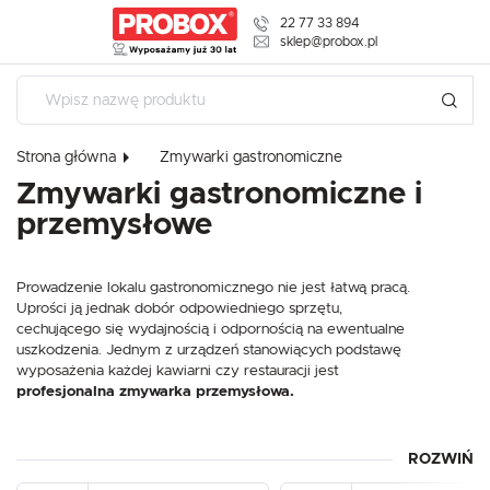
22 77 33 894
USTAWIENIA REGIONALNE
sklep@probox.pl
Lokalizacja
Polska
Strona główna
Zmywarki gastronomiczne
Język
USTAWIENIA
Zmywarki gastronomiczne i
polski
przemysłowe
Szanujemy Twoją prywatność. Możesz zmienić ustawienia
Waluta
cookies lub zaakceptować je wszystkie. W dowolnym
Polski złoty (PLN)
momencie możesz dokonać zmiany swoich ustawień.
Prowadzenie lokalu gastronomicznego nie jest łatwą pracą.
Uprości ją jednak dobór odpowiedniego sprzętu,
cechującego się wydajnością i odpornością na ewentualne
ZAPISZ
Niezbędne
uszkodzenia. Jednym z urządzeń stanowiących podstawę
wyposażenia każdej kawiarni czy restauracji jest
Niezbędne pliki cookies służą do prawidłowego funkcjonowania strony
internetowej i umożliwiają Ci komfortowe korzystanie z oferowanych przez
profesjonalna zmywarka przemysłowa.
nas usług.
Pliki cookies odpowiadają na podejmowane przez Ciebie działania w celu
Więcej
m.in. dostosowania Twoich ustawień preferencji prywatności, logowania czy
ROZWIŃ
W szerokim asortymencie naszego sklepu internetowego
wypełniania formularzy. Dzięki plikom cookies strona, z której korzystasz,
może działać bez zakłóceń.
znajdą Państwo zarówno przemysłową
zmywarkę