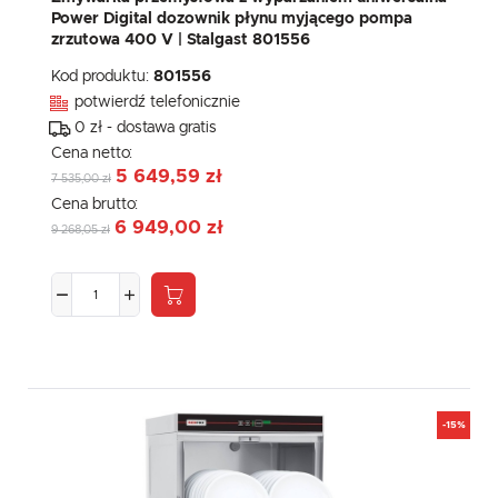
Power Digital dozownik płynu myjącego pompa
zrzutowa 400 V | Stalgast 801556
Kod produktu:
801556
potwierdź telefonicznie
0 zł - dostawa gratis
Cena netto:
5 649,59 zł
7 535,00 zł
Cena brutto:
6 949,00 zł
9 268,05 zł
-15%