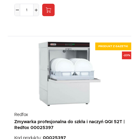
PRODUKT Z GAZETKI
-23%
Redfox
Zmywarka profesjonalna do szkła i naczyń QQI 52T |
Redfox 00025397
Kod produktu:
00025397