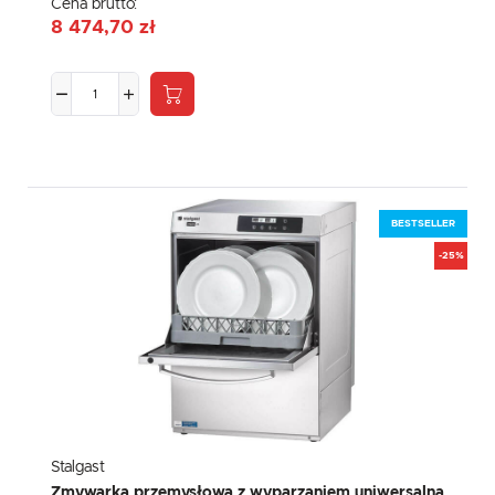
Cena brutto:
8 474,70 zł
BESTSELLER
-25%
Stalgast
Zmywarka przemysłowa z wyparzaniem uniwersalna