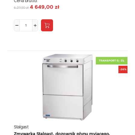
Cena brutto:
4 649,00 zł
6 211,50 zł
TRANSPORT 0,- ZŁ
-26%
Stalgast
Zmywarka Stalgast, dozownik płynu myjącego,