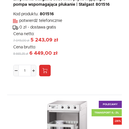
pompa wspomagająca płukanie | Stalgast 801516
Kod produktu:
801516
potwierdź telefonicznie
0 zł - dostawa gratis
Cena netto:
5 243,09 zł
7 045,00 zł
Cena brutto:
6 449,00 zł
8 665,35 zł
POLECAMY
TRANSPORT 0,- ZŁ
-26%