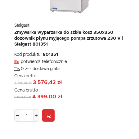
Stalgast
Zmywarka wyparzarka do szkła kosz 350x350
dozownik płynu myjącego pompa zrzutowa 230 V |
Stalgast 801351
Kod produktu:
801351
potwierdź telefonicznie
0 zł - dostawa gratis
Cena netto:
3 576,42 zł
4 780,00 zł
Cena brutto:
4 399,00 zł
5 879,40 zł