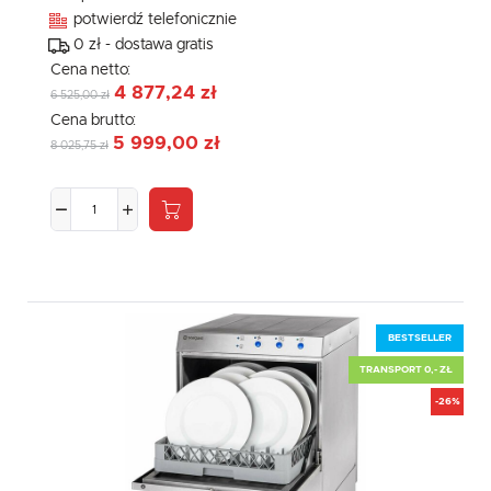
potwierdź telefonicznie
0 zł - dostawa gratis
Cena netto:
4 877,24 zł
6 525,00 zł
Cena brutto:
5 999,00 zł
8 025,75 zł
BESTSELLER
TRANSPORT 0,- ZŁ
-26%