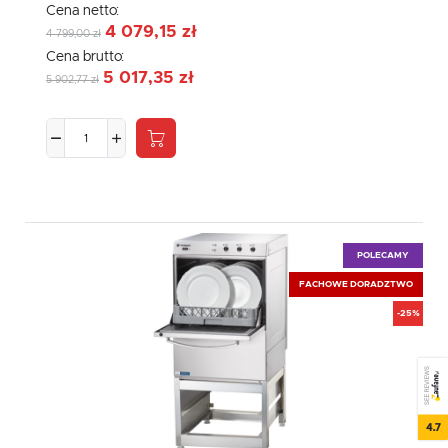
Cena netto:
4 079,15 zł
4 799,00 zł
Cena brutto:
5 017,35 zł
5 902,77 zł
POLECAMY
FACHOWE DORADZTWO
-25%
SEE REVIEWS
4.7