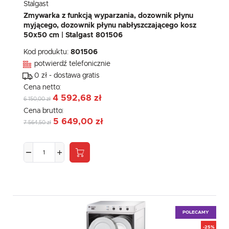
komunikatów mediów społecznościowych.
Stalgast
Zmywarka z funkcją wyparzania, dozownik płynu
myjącego, dozownik płynu nabłyszczającego kosz
50x50 cm | Stalgast 801506
Kod produktu:
801506
potwierdź telefonicznie
0 zł - dostawa gratis
Cena netto:
4 592,68 zł
6 150,00 zł
Cena brutto:
5 649,00 zł
7 564,50 zł
POLECAMY
-25%