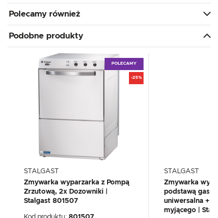
Polecamy również
Podobne produkty
POLECAMY
-25%
STALGAST
STALGAST
Zmywarka wyparzarka z Pompą
Zmywarka wypar
Zrzutową, 2x Dozowniki |
podstawą gastr
Stalgast 801507
uniwersalna +d
myjącego | Stal
Kod produktu:
801507