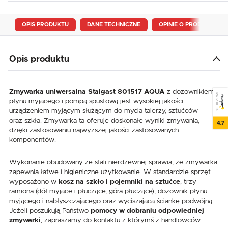
OPIS PRODUKTU
DANE TECHNICZNE
OPINIE O PRODUKCIE
Opis produktu
Zmywarka uniwersalna
Stalgast 801517 AQUA
z dozownikiem
SEE REVIEWS
płynu myjącego i pompą spustową jest wysokiej jakości
urządzeniem myjącym służącym do mycia talerzy, sztućców
oraz szkła. Zmywarka ta oferuje doskonałe wyniki zmywania,
4.7
dzięki zastosowaniu najwyższej jakości zastosowanych
komponentów.
Wykonanie obudowany ze stali nierdzewnej sprawia, że zmywarka
zapewnia łatwe i higieniczne użytkowanie. W standardzie sprzęt
wyposażono w
kosz na szkło i pojemniki na sztućce
, trzy
ramiona (dół myjące i płuczące, góra płuczące), dozownik płynu
myjącego i nabłyszczającego oraz wyciszającą ściankę podwójną.
Jeżeli poszukują Państwo
pomocy w dobraniu odpowiedniej
zmywarki
, zapraszamy do kontaktu z którymś z handlowców.