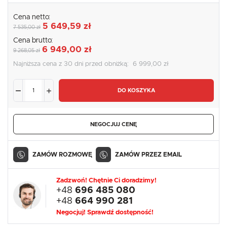
Cena netto:
5 649,59 zł
7 535,00 zł
Cena brutto:
6 949,00 zł
9 268,05 zł
Najniższa cena z 30 dni przed obniżką:
6 999,00 zł
DO KOSZYKA
NEGOCJUJ CENĘ
ZAMÓW ROZMOWĘ
ZAMÓW PRZEZ EMAIL
Zadzwoń! Chętnie Ci doradzimy!
+48
696 485 080
+48
664 990 281
Negocjuj! Sprawdź dostępność!