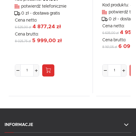
Kod produktu:
80
potwierdź telefonicznie
potwierdź tel
0 zł - dostawa gratis
0 zł - dostawa
Cena netto:
Cena netto:
4 877,24 zł
6 525,00 zł
4 958,
6 635,00 zł
Cena brutto:
Cena brutto:
5 999,00 zł
8 025,75 zł
6 099,
8 161,05 zł
INFORMACJE