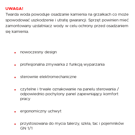
UWAGA!
Twarda woda powoduje osadzanie kamienia na grzałkach co może
spowodować uszkodzenie i utratę gwarancji. Sprzęt powinien mieć
zamontowany uzdatniacz wody w celu ochrony przed osadzaniem
się kamienia.
nowoczesny design
profesjonalna zmywarka z funkcją wyparzania
sterownie elektromechaniczne
czytelne i trwałe oznakowanie na panelu sterowania /
odpowiednio pochylony panel zapewniający komfort
pracy
ergonomiczny uchwyt
przystosowana do mycia talerzy, szkła, tac i pojemników
GN 1/1