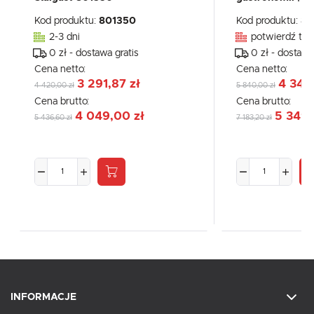
Kod produktu:
801350
Kod produktu:
80
2-3 dni
potwierdź tel
0 zł - dostawa gratis
0 zł - dostawa
Cena netto:
Cena netto:
3 291,87 zł
4 348
4 420,00 zł
5 840,00 zł
Cena brutto:
Cena brutto:
4 049,00 zł
5 349,
5 436,60 zł
7 183,20 zł
INFORMACJE