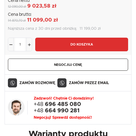
Cena netto:
9 023,58 zł
12 090,00 zł
Cena brutto:
11 099,00 zł
14 870,70 zł
Najniższa cena z 30 dni przed obniżką:
11 199,00 zł
DO KOSZYKA
NEGOCJUJ CENĘ
ZAMÓW ROZMOWĘ
ZAMÓW PRZEZ EMAIL
Zadzwoń! Chętnie Ci doradzimy!
+48
696 485 080
+48
664 990 281
Negocjuj! Sprawdź dostępność!
Warianty produktu