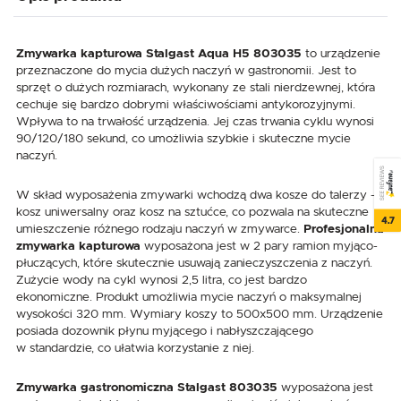
Zmywarka kapturowa
Stalgast Aqua H5 803035
to urządzenie
przeznaczone do mycia dużych naczyń w gastronomii. Jest to
sprzęt o dużych rozmiarach, wykonany ze stali nierdzewnej, która
cechuje się bardzo dobrymi właściwościami antykorozyjnymi.
Wpływa to na trwałość urządzenia. Jej czas trwania cyklu wynosi
90/120/180 sekund, co umożliwia szybkie i skuteczne mycie
naczyń.
SEE REVIEWS
W skład wyposażenia zmywarki wchodzą dwa kosze do talerzy -
kosz uniwersalny oraz kosz na sztućce, co pozwala na skuteczne
4.7
umieszczenie różnego rodzaju naczyń w zmywarce.
Profesjonalna
zmywarka kapturowa
wyposażona jest w 2 pary ramion myjąco-
płuczących, które skutecznie usuwają zanieczyszczenia z naczyń.
Zużycie wody na cykl wynosi 2,5 litra, co jest bardzo
ekonomiczne. Produkt umożliwia mycie naczyń o maksymalnej
wysokości 320 mm. Wymiary koszy to 500x500 mm. Urządzenie
posiada dozownik płynu myjącego i nabłyszczającego
w standardzie, co ułatwia korzystanie z niej.
Zmywarka gastronomiczna Stalgast 803035
wyposażona jest