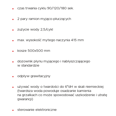
czas trwania cyklu 90/120/180 sek.
2 pary ramion myjąco-płuczących
zużycie wody 2,5/cykl
max. wysokość mytego naczynia 415 mm
kosze 500x500 mm
dozownik płynu myjącego i nabłyszczającego
w standardzie
odpływ grawitacyjny
używać wody o twardości do 6°dH w skali niemieckiej
(twardsza woda powoduje osadzanie kamienia
na grzałkach co może spowodować uszkodzenie i utratę
gwarancji)
sterowanie elektroniczne