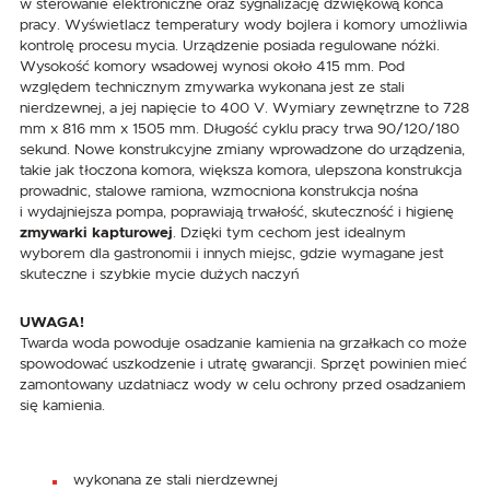
w sterowanie elektroniczne oraz sygnalizację dźwiękową końca
pracy. Wyświetlacz temperatury wody bojlera i komory umożliwia
kontrolę procesu mycia. Urządzenie posiada regulowane nóżki.
Wysokość komory wsadowej wynosi około 415 mm. Pod
względem technicznym zmywarka wykonana jest ze stali
nierdzewnej, a jej napięcie to 400 V. Wymiary zewnętrzne to 728
mm x 816 mm x 1505 mm. Długość cyklu pracy trwa 90/120/180
sekund. Nowe konstrukcyjne zmiany wprowadzone do urządzenia,
takie jak tłoczona komora, większa komora, ulepszona konstrukcja
prowadnic, stalowe ramiona, wzmocniona konstrukcja nośna
i wydajniejsza pompa, poprawiają trwałość, skuteczność i higienę
zmywarki kapturowej
. Dzięki tym cechom jest idealnym
wyborem dla gastronomii i innych miejsc, gdzie wymagane jest
skuteczne i szybkie mycie dużych naczyń
UWAGA!
Twarda woda powoduje osadzanie kamienia na grzałkach co może
spowodować uszkodzenie i utratę gwarancji. Sprzęt powinien mieć
zamontowany uzdatniacz wody w celu ochrony przed osadzaniem
się kamienia.
wykonana ze stali nierdzewnej