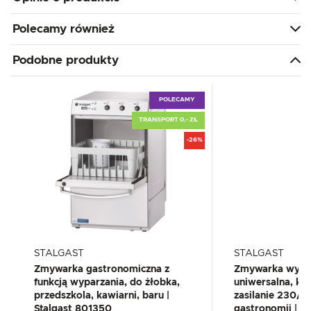
Polecamy również
Podobne produkty
POLECAMY
TRANSPORT 0,- ZŁ
-26%
STALGAST
STALGAST
Zmywarka gastronomiczna z
Zmywarka wypa
funkcją wyparzania, do żłobka,
uniwersalna, k
przedszkola, kawiarni, baru |
zasilanie 230/
Stalgast 801350
gastronomii | S