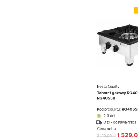
Resto Quality
Taboret gazowy RQ4
RQ40558
Kod produktu:
RQ4055
2-3 dni
0 zł - dostawa gratis
Cena netto:
1 529,0
2 120,00 zł