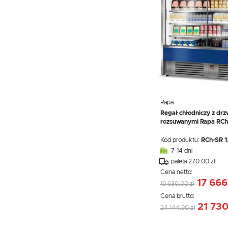
ROŻNA DO KURCZAKÓW
GRANITORY
CZEKOLADZIARKI
Rapa
Regał chłodniczy z drz
rozsuwanymi Rapa RCh
Kod produktu:
RCh-SR 
7-14 dni
paleta 270.00 zł
Cena netto:
17 666
19 630,00 zł
Cena brutto:
21 730
24 144,90 zł