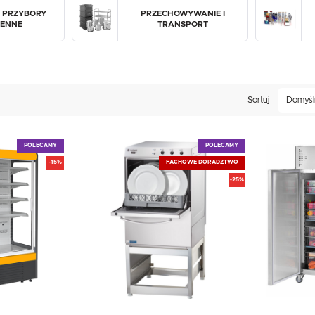
UX
WHIRLPOOL
YATO GASTRO
PROFESSIONAL
I PRZYBORY
PRZECHOWYWANIE I
ENNE
TRANSPORT
Sortuj
Domyśl
POLECAMY
POLECAMY
-15%
FACHOWE DORADZTWO
-25%