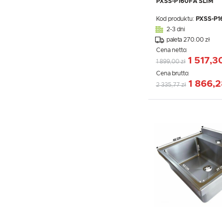
PXSS-P160FA SLIM
Kod produktu:
PXSS-P1
2-3 dni
paleta 270.00 zł
Cena netto:
1 517,3
1 899,00 zł
Cena brutto:
1 866,2
2 335,77 zł