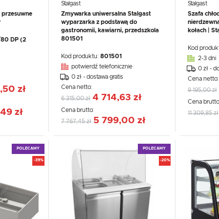
Stalgast
Stalgast
i przesuwne
Zmywarka uniwersalna Stalgast
Szafa chło
P
wyparzarka z podstawą do
nierdzewn
gastronomii, kawiarni, przedszkola
kołach | S
801501
/80 DP (2
Kod produk
Kod produktu:
801501
2-3 dni
potwierdź telefonicznie
0 zł - d
0 zł - dostawa gratis
Cena netto
Cena netto:
,50 zł
9 195,00 zł
4 714,63 zł
6 315,00 zł
Cena brutto
Cena brutto:
,49 zł
11 309,85 zł
5 799,00 zł
7 767,45 zł
POLECAMY
POLECAMY
-39%
-20%