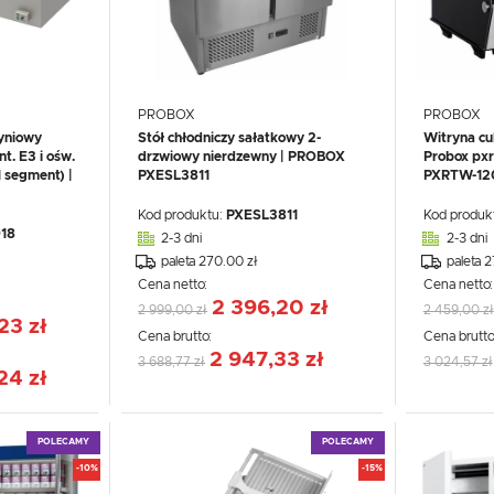
PROBOX
PROBOX
yniowy
Stół chłodniczy sałatkowy 2-
Witryna cuk
t. E3 i ośw.
drzwiowy nierdzewny | PROBOX
Probox px
segment) |
PXESL3811
PXRTW-12
Kod produktu:
PXESL3811
Kod produk
18
2-3 dni
2-3 dni
paleta 270.00 zł
paleta 
Cena netto:
Cena netto
2 396,20 zł
2 999,00 zł
2 459,00 zł
23 zł
Cena brutto:
Cena brutto
2 947,33 zł
3 688,77 zł
3 024,57 zł
24 zł
POLECAMY
POLECAMY
-10%
-15%