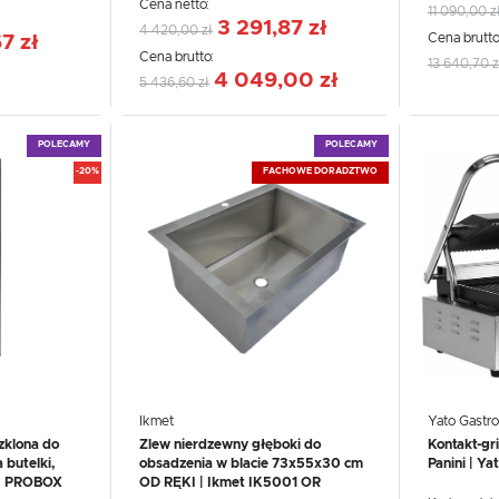
Cena netto:
11 090,00 z
3 291,87 zł
4 420,00 zł
Cena brutto
7 zł
Cena brutto:
13 640,70 z
4 049,00 zł
5 436,60 zł
POLECAMY
POLECAMY
-20%
FACHOWE DORADZTWO
Ikmet
Yato Gastro
zklona do
Zlew nierdzewny głęboki do
Kontakt-gri
 butelki,
obsadzenia w blacie 73x55x30 cm
Panini | Y
g | PROBOX
OD RĘKI | Ikmet IK5001 OR