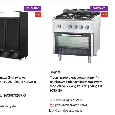
POLECAMY
POLECAMY
-33%
-30%
.
e
Stalgast
nicza 2-drzwiowa
Trzon gazowy gastronomiczny 4-
na 1300L | MCF8712GR-B
palnikowy z piekarnikiem gazowym
moc 20.5+5 kW gaz G20 | Stalgast
9710110
tu:
MCF8712GR-B
Kod produktu:
9710110
potwierdź telefonicznie
ostawa gratis
0 zł - dostawa gratis
: