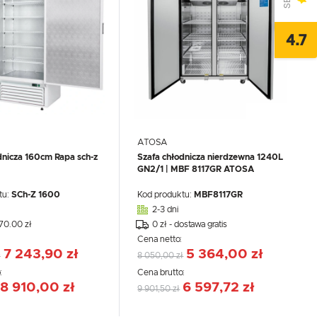
-33%
4.7
ATOSA
dnicza 160cm Rapa sch-z
Szafa chłodnicza nierdzewna 1240L
GN2/1 | MBF 8117GR ATOSA
tu:
SCh-Z 1600
Kod produktu:
MBF8117GR
2-3 dni
270.00 zł
0 zł - dostawa gratis
:
Cena netto:
7 243,90 zł
5 364,00 zł
ł
8 050,00 zł
:
Cena brutto:
8 910,00 zł
6 597,72 zł
9 901,50 zł
,