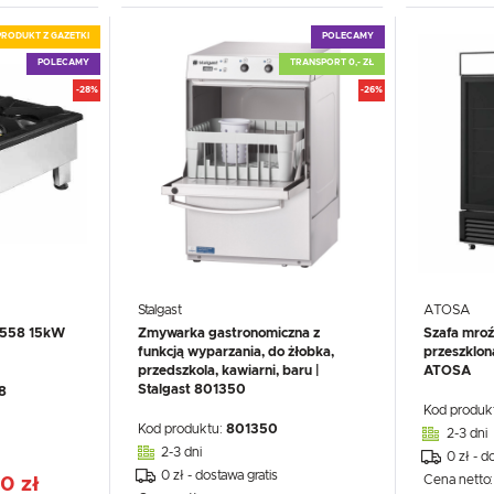
polski
PRODUKT Z GAZETKI
POLECAMY
Funkcjonalne i personalizacyjne
Waluta
POLECAMY
TRANSPORT 0,- ZŁ
Tego typu pliki cookies umożliwiają stronie internetowej zapamiętanie wprowadzonych przez Ciebie
Polski złoty (PLN)
ustawień oraz personalizację określonych funkcjonalności czy prezentowanych treści.
-28%
-26%
Dzięki tym plikom cookies możemy zapewnić Ci większy komfort korzystania z funkcjonalności naszej
Więcej
strony poprzez dopasowanie jej do Twoich indywidualnych preferencji. Wyrażenie zgody na
funkcjonalne i personalizacyjne pliki cookies gwarantuje dostępność większej ilości funkcji na stronie.
ZAPISZ
Analityczne
ZAPISZ WYBRANE
Analityczne pliki cookies pomagają nam rozwijać się i dostosowywać do Twoich potrzeb.
Cookies analityczne pozwalają na uzyskanie informacji w zakresie wykorzystywania witryny
Więcej
internetowej, miejsca oraz częstotliwości, z jaką odwiedzane są nasze serwisy www. Dane pozwalają
ZEZWÓL NA WSZYSTKIE
nam na ocenę naszych serwisów internetowych pod względem ich popularności wśród użytkowników
Zgromadzone informacje są przetwarzane w formie zanonimizowanej. Wyrażenie zgody na analityczn
pliki cookies gwarantuje dostępność wszystkich funkcjonalności.
Reklamowe
Stalgast
ATOSA
Dzięki reklamowym plikom cookies prezentujemy Ci najciekawsze informacje i aktualności na stronach
0558 15kW
Zmywarka gastronomiczna z
Szafa mroź
naszych partnerów.
funkcją wyparzania, do żłobka,
przeszklo
Promocyjne pliki cookies służą do prezentowania Ci naszych komunikatów na podstawie analizy
Więcej
przedszkola, kawiarni, baru |
ATOSA
Twoich upodobań oraz Twoich zwyczajów dotyczących przeglądanej witryny internetowej. Treści
promocyjne mogą pojawić się na stronach podmiotów trzecich lub firm będących naszymi partnerami
Stalgast 801350
8
oraz innych dostawców usług. Firmy te działają w charakterze pośredników prezentujących nasze
Kod produk
treści w postaci wiadomości, ofert, komunikatów mediów społecznościowych.
Kod produktu:
801350
2-3 dni
2-3 dni
0 zł - d
0 zł - dostawa gratis
Cena netto
0 zł