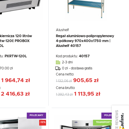
Alushelf
iernicza 120 litrów
Regał aluminiowo-polipropylenowy
rtw-120l| PROBOX
4-półkowy 970x400x1750 mm |
0L
Alushelf 40157
tu:
PXRTW-120L
Kod produktu:
40157
2-3 dni
270.00 zł
0 zł - dostawa gratis
:
Cena netto:
1 964,74 zł
905,65 zł
1 132,06 zł
:
Cena brutto:
2 416,63 zł
1 113,95 zł
1 392,43 zł
SEE REVIEWS
POLECAMY
POLECAMY
-10%
TRANSPORT 0,- ZŁ