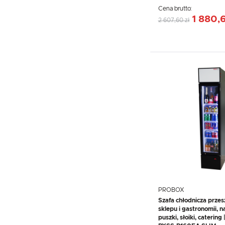
Cena brutto:
1 880,6
2 607,60 zł
PROBOX
Szafa chłodnicza przes
sklepu i gastronomii, na
puszki, słoiki, caterin