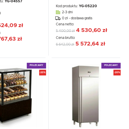
tu:
YG-04557
Kod produktu:
YG-05220
2-3 dni
ł
0 zł - dostawa gratis
:
Cena netto:
624,09 zł
4 530,60 zł
5 400,00 zł
:
CEJ
Cena brutto:
767,63 zł
5 572,64 zł
6 642,00 zł
POLECAMY
POLECAMY
-20%
-20%