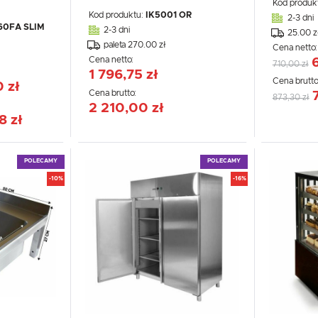
Kod produk
Kod produktu:
IK5001 OR
2-3 dni
60FA SLIM
2-3 dni
25.00 z
paleta 270.00 zł
Cena netto
Cena netto:
710,00 zł
1 796,75 zł
Cena brutto
0 zł
WIĘ
Cena brutto:
873,30 zł
2 210,00 zł
8 zł
POLECAMY
POLECAMY
-10%
-16%