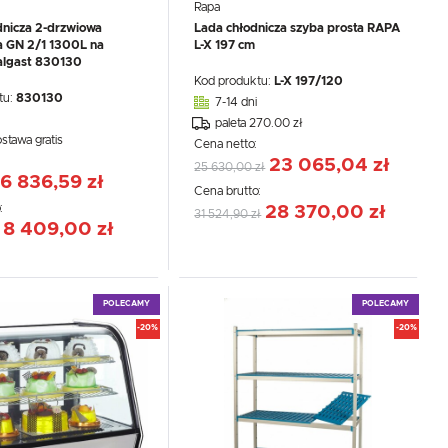
Rapa
dnicza 2-drzwiowa
Lada chłodnicza szyba prosta RAPA
a GN 2/1 1300L na
L-X 197 cm
talgast 830130
Kod produktu:
L-X 197/120
tu:
830130
7-14 dni
paleta 270.00 zł
ostawa gratis
Cena netto:
:
23 065,04 zł
25 630,00 zł
6 836,59 zł
Cena brutto:
:
28 370,00 zł
31 524,90 zł
8 409,00 zł
POLECAMY
POLECAMY
-20%
-20%