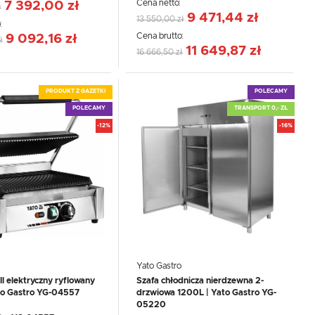
Cena netto:
7 392,00 zł
ł
9 471,44 zł
13 550,00 zł
:
Cena brutto:
9 092,16 zł
ł
11 649,87 zł
16 666,50 zł
PRODUKT Z GAZETKI
POLECAMY
POLECAMY
TRANSPORT 0,- ZŁ
-12%
-16%
Yato Gastro
ll elektryczny ryflowany
Szafa chłodnicza nierdzewna 2-
ato Gastro YG-04557
drzwiowa 1200L | Yato Gastro YG-
05220