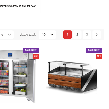
WYPOSAŻENIE SKLEPÓW
ne
Liczba sztuk
40
1
2
3
POLECAMY
POLECAMY
-26%
-10%