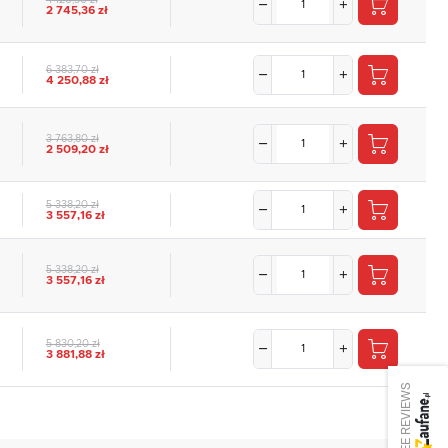
2 745,36 zł
6 383,70 zł
4 250,88 zł
3 763,80 zł
2 509,20 zł
5 338,20 zł
3 557,16 zł
5 338,20 zł
3 557,16 zł
5 830,20 zł
3 881,88 zł
SEE REVIEWS