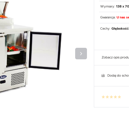
UX
WHIRLPOOL
YATO GASTRO
PROFESSIONAL
Wymiary:
138 x 70
Gwarancja:
U nas se
Cechy:
Głębokość:
Zobacz opis prod
Dodaj do sch