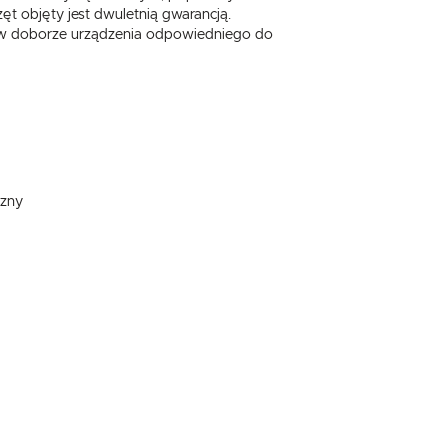
t objęty jest dwuletnią gwarancją.
c w doborze urządzenia odpowiedniego do
czny
.
e