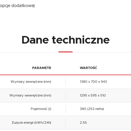
(opcje dodatkowe)
Dane techniczne
PARAMETR
WARTOŚĆ
Wymiary zewnętrzne (mm)
1380 x 700 x 943
Wymiary wewnętrzne (mm)
1295 x 595 x 510
Pojemność (l)
380 (253 netto)
Zużycie energii (kWh/24h)
2.55