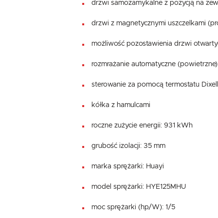
drzwi samozamykalne z pozycją na zewną
drzwi z magnetycznymi uszczelkami (pro
możliwość pozostawienia drzwi otwart
rozmrażanie automatyczne (powietrzne)
sterowanie za pomocą termostatu Dixel
kółka z hamulcami
roczne zużycie energii: 931 kWh
grubość izolacji: 35 mm
marka sprężarki: Huayi
model sprężarki: HYE125MHU
moc sprężarki (hp/W): 1/5