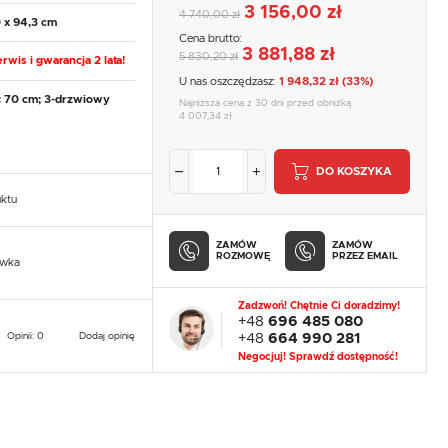
3 156,00 zł
4 740,00 zł
 x 94,3 cm
Cena brutto:
3 881,88 zł
5 830,20 zł
rwis i gwarancja 2 lata!
U nas oszczędzasz:
1 948,32 zł (33%)
 70 cm; 3-drzwiowy
Najniższa cena z 30 dni przed obniżką:
4 007,34 zł
DO KOSZYKA
uktu
ZAMÓW
ZAMÓW
ROZMOWĘ
PRZEZ EMAIL
owka
Zadzwoń! Chętnie Ci doradzimy!
+48
696 485 080
Opinii: 0
Dodaj opinię
+48
664 990 281
Negocjuj! Sprawdź dostępność!