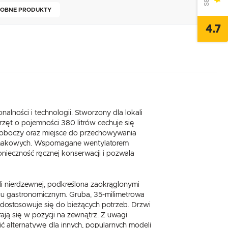
OBNE PRODUKTY
4.7
nalności i technologii. Stworzony dla lokali
przęt o pojemności 380 litrów cechuje się
t roboczy oraz miejsce do przechowywania
 i smakowych. Wspomagane wentylatorem
ieczność ręcznej konserwacji i pozwala
li nierdzewnej, podkreślona zaokrąglonymi
sku gastronomicznym. Gruba, 35-milimetrowa
re dostosowuje się do bieżących potrzeb. Drzwi
ją się w pozycji na zewnątrz. Z uwagi
,
ć alternatywę dla innych, popularnych modeli