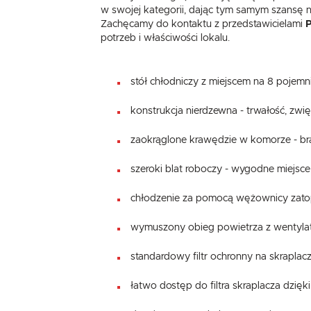
w swojej kategorii, dając tym samym szansę n
Zachęcamy do kontaktu z przedstawicielami
potrzeb i właściwości lokalu.
stół chłodniczy z miejscem na 8 pojem
konstrukcja nierdzewna - trwałość, zw
zaokrąglone krawędzie w komorze - bra
szeroki blat roboczy - wygodne miejsce
chłodzenie za pomocą wężownicy zato
wymuszony obieg powietrza z wentylat
standardowy filtr ochronny na skraplac
łatwo dostęp do filtra skraplacza dzięk