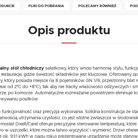
ODUKCIE
PLIKI DO POBRANIA
POLECAMY RÓWNIEŻ
POD
Opis produktu
alny stół chłodniczy
sałatkowy, który wnosi harmonię stylu, funkcjo
USTAWIENIA
zy restauracje, gdzie świeżość składników jest kluczowa. Oferowany s
wy, który posiada miejsce na 8 pojemników GN 1/6, przestronny bla
sie od 2°C do +8°C), tak aby nie traciły właściwości odżywczych
Szanujemy Twoją prywatność. Możesz zmienić ustawienia cookies lub zaakceptować je
ze, po komorze. Automatyczne rozmrażanie powietrzem eliminuje kon
wszystkie. W dowolnym momencie możesz dokonać zmiany swoich ustawień.
USTAWIENIA REGIONALNE
otowywaniu posiłków.
 funkcjonalność oraz precyzja wykonania. Solidna konstrukcja ze sta
Niezbędne
Lokalizacja
atwością utrzymania czystości, co jest istotne zwłaszcza w środowi
Niezbędne pliki cookies służą do prawidłowego funkcjonowania strony internetowej i umożliwiają Ci
Polska
termostat Dixell/Carel oferuje precyzyjne sterowanie temperaturą, któ
komfortowe korzystanie z oferowanych przez nas usług.
Pliki cookies odpowiadają na podejmowane przez Ciebie działania w celu m.in. dostosowania Twoich
 uszczelki, które można łatwo wyczyścić i wymienić. Drzwi otwiera
Więcej
Język
ustawień preferencji prywatności, logowania czy wypełniania formularzy. Dzięki plikom cookies strona
omie ok. 931 kWh w ciągu roku) prezentowane urządzenie może stanowi
z której korzystasz, może działać bez zakłóceń.