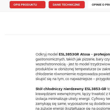
OPIS PRODUKTU
DANE TECHNICZNE
OPINIE O PR
Odkryj model
ESL3853GR
Atosa
–
profesjon
gastronomicznych, takich jak pizzerie, bary c
wszechstronnością - jest to model trzydrzwio
produktów w obniżonej temperaturze (w zakre
chłodzenie równomiernie rozprowadza powietr
skupić się na tym, co najważniejsze – przyg
Stół chłodniczy nierdzewny ESL3853-GR
to
krawędziami wewnętrznymi, łączy trwałość z ł
izolacja minimalizuje utraty energii. Cyfrowy 
zamykają się same, wyposażone są dodatkowo w
na zużycie energii (kształtujące się na pozi