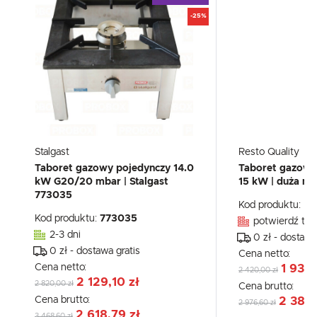
-25%
Stalgast
Resto Quality
Taboret gazowy pojedynczy 14.0
Taboret gazow
kW G20/20 mbar | Stalgast
15 kW | duża moc
773035
Kod produktu:
RQ
Kod produktu:
773035
potwierdź tel
2-3 dni
0 zł - dostawa
0 zł - dostawa gratis
Cena netto:
Cena netto:
1 936,
2 420,00 zł
2 129,10 zł
2 820,00 zł
Cena brutto:
Cena brutto:
2 381,
2 976,60 zł
2 618,79 zł
3 468,60 zł