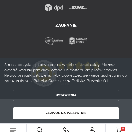
ZAUFANIE
Strona korzysta z plików cookies w celu realizacji usług. Możesz
określić warunki przechowywania lub dostępu do plików cookies
5
/ 5
klikając przycisk Ustawienia. Aby dowiedzieć się więcej zachęcamy do
zapoznania się z Polityką Cookies oraz Polityką Prywatności.
1
opinii
USTAWIENIA
ZAPISZ WYBRANE
Copyright by probox.pl
ZEZWÓL NA WSZYSTKIE
ZEZWÓL NA WSZYSTKIE
Agencja interaktywna
[ti]
Powered by
2ClickShop®
0