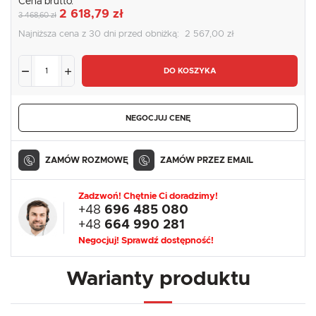
Cena brutto:
2 618,79 zł
3 468,60 zł
Najniższa cena z 30 dni przed obniżką:
2 567,00 zł
DO KOSZYKA
NEGOCJUJ CENĘ
ZAMÓW ROZMOWĘ
ZAMÓW PRZEZ EMAIL
Zadzwoń! Chętnie Ci doradzimy!
+48
696 485 080
+48
664 990 281
Negocjuj! Sprawdź dostępność!
Warianty produktu