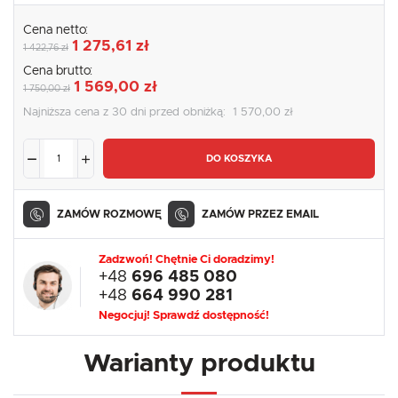
Cena netto:
1 275,61 zł
1 422,76 zł
Cena brutto:
1 569,00 zł
1 750,00 zł
Najniższa cena z 30 dni przed obniżką:
1 570,00 zł
DO KOSZYKA
ZAMÓW ROZMOWĘ
ZAMÓW PRZEZ EMAIL
Zadzwoń! Chętnie Ci doradzimy!
+48
696 485 080
+48
664 990 281
Negocjuj! Sprawdź dostępność!
Warianty produktu