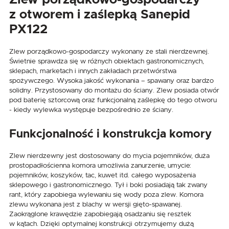
z otworem i zaślepką Sanepid
PX122
Zlew porządkowo-gospodarczy wykonany ze stali nierdzewnej.
Świetnie sprawdza się w różnych obiektach gastronomicznych,
sklepach, marketach i innych zakładach przetwórstwa
spożywczego. Wysoka jakość wykonania – spawany oraz bardzo
solidny. Przystosowany do montażu do ściany. Zlew posiada otwór
pod baterię sztorcową oraz funkcjonalną zaślepkę do tego otworu
- kiedy wylewka występuje bezpośrednio ze ściany.
Funkcjonalność i konstrukcja komory
Zlew nierdzewny
jest dostosowany do mycia pojemników, duża
prostopadłościenna komora umożliwia zanurzenie, umycie:
pojemników, koszyków, tac, kuwet itd. całego wyposażenia
sklepowego i gastronomicznego. Tył i boki posiadają tak zwany
rant, który zapobiega wylewaniu się wody poza zlew. Komora
zlewu wykonana jest z blachy w wersji gięto-spawanej.
Zaokrąglone krawędzie zapobiegają osadzaniu się resztek
w kątach. Dzięki optymalnej konstrukcji otrzymujemy dużą