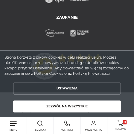
ZAUFANIE
Strona korzysta z plików cookies w celu realizacji usług. Możesz
określić warunki przechowywania lub dostępu do plików cookies
5
/ 5
klikając przycisk Ustawienia. Aby dowiedzieć się więcej zachęcamy do
zapoznania się z Polityką Cookies oraz Polityką Prywatności.
1
opinii
USTAWIENIA
ZAPISZ WYBRANE
Copyright by probox.pl
ZEZWÓL NA WSZYSTKIE
ZEZWÓL NA WSZYSTKIE
Agencja interaktywna
[ti]
Powered by
2ClickShop®
0
KOSZYK
MENU
SZUKAJ
KONTAKT
MOJE KONTO