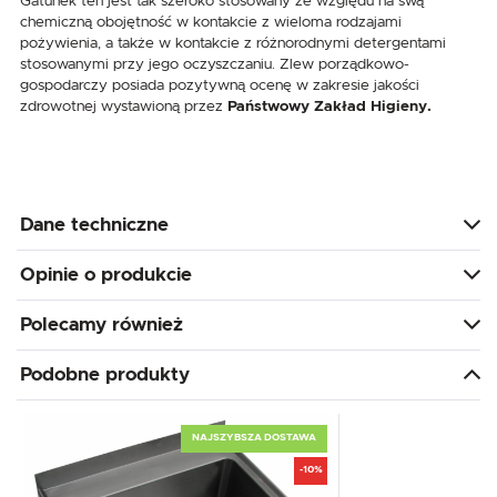
Gatunek ten jest tak szeroko stosowany ze względu na swą
chemiczną obojętność w kontakcie z wieloma rodzajami
pożywienia, a także w kontakcie z różnorodnymi detergentami
stosowanymi przy jego oczyszczaniu. Zlew porządkowo-
gospodarczy
posiada pozytywną ocenę w zakresie jakości
zdrowotnej wystawioną przez
Państwowy Zakład Higieny.
Dane techniczne
Opinie o produkcie
Polecamy również
Podobne produkty
NAJSZYBSZA DOSTAWA
-10%