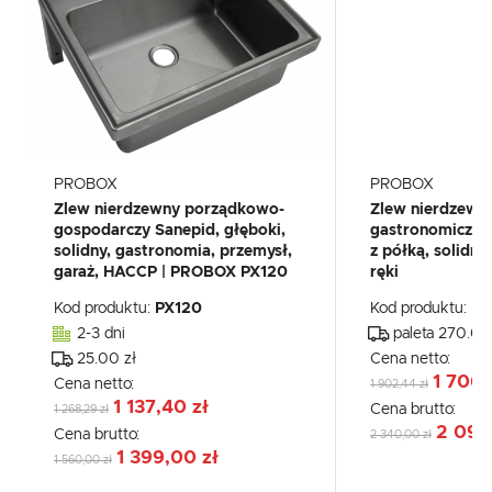
PROBOX
PROBOX
Zlew nierdzewny porządkowo-
Zlew nierdzewn
gospodarczy Sanepid, głęboki,
gastronomiczny 
solidny, gastronomia, przemysł,
z półką, solidny
garaż, HACCP | PROBOX PX120
ręki
Kod produktu:
PX120
Kod produktu:
PX
2-3 dni
paleta 270.00
25.00 zł
Cena netto:
1 706,
Cena netto:
1 902,44 zł
1 137,40 zł
Cena brutto:
1 268,29 zł
2 099
Cena brutto:
2 340,00 zł
1 399,00 zł
1 560,00 zł