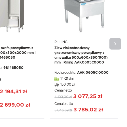
RILLING
 szafa porządkowa z
Zlew niskoobsadzony
500x500x2000 mm |
gastronomiczny porządkowy z
81465050
umywalką 500x600x850(900)
mm | Rilling AAK0605C0000
u:
981465050
Kod produktu:
AAK 0605C 0000
14-21 dni
ł
150.00 zł
Cena netto:
2 194,31 zł
3 077,25 zł
4 103,00 zł
:
Cena brutto:
2 699,00 zł
3 785,02 zł
5 046,69 zł