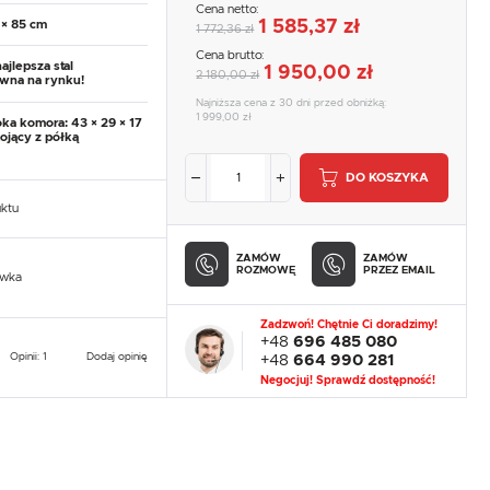
Cena netto:
1 585,37 zł
 × 85 cm
1 772,36 zł
Cena brutto:
najlepsza stal
1 950,00 zł
2 180,00 zł
wna na rynku!
Najniższa cena z 30 dni przed obniżką:
1 999,00 zł
ka komora: 43 × 29 × 17
ojący z półką
DO KOSZYKA
uktu
ZAMÓW
ZAMÓW
ROZMOWĘ
PRZEZ EMAIL
owka
Zadzwoń! Chętnie Ci doradzimy!
+48
696 485 080
Opinii: 1
Dodaj opinię
+48
664 990 281
Negocjuj! Sprawdź dostępność!