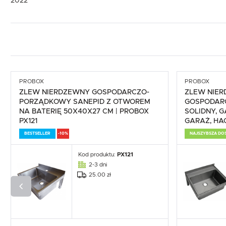
2022
PROBOX
PROBOX
ZLEW NIERDZEWNY GOSPODARCZO-
ZLEW NIE
PORZĄDKOWY SANEPID Z OTWOREM
GOSPODARC
NA BATERIĘ 50X40X27 CM | PROBOX
SOLIDNY, 
PX121
GARAŻ, HA
BESTSELLER
-10%
NAJSZYBSZA DO
Kod produktu:
PX121
2-3 dni
25.00 zł