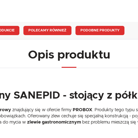
ODUKCIE
POLECAMY RÓWNIEŻ
PODOBNE PRODUKTY
Opis produktu
ny SANEPID - stojący z pó
orowy
znajdujący się w ofercie firmy
PROBOX
. Produkty tego typu 
owiązkach. Oferowany zlew cechuje się specjalną konstrukcją - po
ca do mycia w
zlewie gastronomicznym
bez problemu mieszczą się w