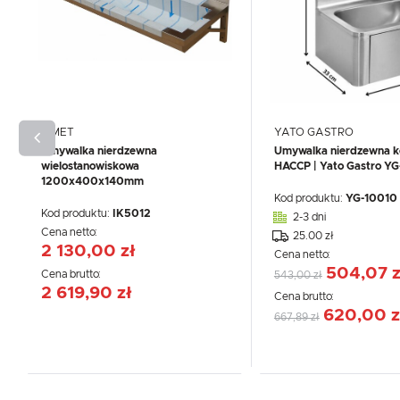
IKMET
YATO GASTRO
Umywalka nierdzewna
Umywalka nierdzewna k
wielostanowiskowa
HACCP | Yato Gastro Y
1200x400x140mm
Kod produktu:
YG-10010
Kod produktu:
IK5012
2-3 dni
Cena netto:
25.00 zł
2 130,00 zł
Cena netto:
504,07 z
Cena brutto:
543,00 zł
2 619,90 zł
Cena brutto:
WIĘCEJ
620,00 z
667,89 zł