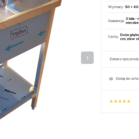
UX
WHIRLPOOL
YATO GASTRO
PROFESSIONAL
Wymiary:
50 × 40
3 lata - 
Gwarancja:
nierdze
Duża głębo
Cechy:
cm; zlew st
Zobacz opis prod
Dodaj do sch