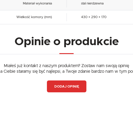
Materiał wykonania
stal nierdzewna
Wielkość komory (mm)
430 × 290 × 170
USTAWIENIA
Opinie o produkcie
Szanujemy Twoją prywatność. Możesz zmienić ustawienia cookies lub zaakceptować je
wszystkie. W dowolnym momencie możesz dokonać zmiany swoich ustawień.
USTAWIENIA REGIONALNE
Miałeś już kontakt z naszym produktem? Zostaw nam swoją opinię
dla Ciebie staramy się być najlepsi, a Twoje zdanie bardzo nam w tym p
Niezbędne
Lokalizacja
Niezbędne pliki cookies służą do prawidłowego funkcjonowania strony internetowej i umożliwiają Ci
Polska
DODAJ OPINIĘ
komfortowe korzystanie z oferowanych przez nas usług.
Pliki cookies odpowiadają na podejmowane przez Ciebie działania w celu m.in. dostosowania Twoich
Więcej
Język
ustawień preferencji prywatności, logowania czy wypełniania formularzy. Dzięki plikom cookies strona
z której korzystasz, może działać bez zakłóceń.
polski
Funkcjonalne i personalizacyjne
Waluta
Tego typu pliki cookies umożliwiają stronie internetowej zapamiętanie wprowadzonych przez Ciebie
Polski złoty (PLN)
ustawień oraz personalizację określonych funkcjonalności czy prezentowanych treści.
Dzięki tym plikom cookies możemy zapewnić Ci większy komfort korzystania z funkcjonalności naszej
Więcej
strony poprzez dopasowanie jej do Twoich indywidualnych preferencji. Wyrażenie zgody na