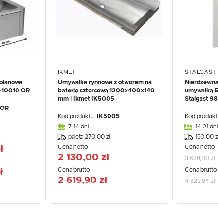
IKMET
STALGAST
olanowa
Umywalka rynnowa z otworem na
Nierdzewna
G-10010 OR
baterię sztorcową 1200x400x140
umywalką 
mm | Ikmet IK5005
Stalgast 9
 OR
Kod produktu:
IK5005
Kod produkt
7-14 dni
14-21 dni
paleta 270.00 zł
150.00 z
Cena netto:
Cena netto:
ł
2 130,00 zł
3 678,00 zł
Cena brutto:
Cena brutto
ł
2 619,90 zł
4 523,94 zł