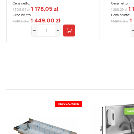
Cena netto:
Cena netto:
1 178,05 zł
1 
1 308,94 zł
1 268,29 zł
Cena brutto:
Cena brutto:
1 449,00 zł
1
1 610,00 zł
1 560,00 zł
NEGOCJUJ CENĘ
NAJS