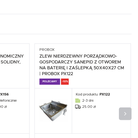
.
e
PROBOX
ONOMICZNY
ZLEW NIERDZEWNY PORZĄDKOWO-
 SOLIDNY,
GOSPODARCZY SANEPID Z OTWOREM
NA BATERIĘ I ZAŚLEPKĄ 50X40X27 CM
| PROBOX PX122
POLECAMY
-10%
PX156
Kod produktu:
PX122
lefonicznie
2-3 dni
00 zł
25.00 zł