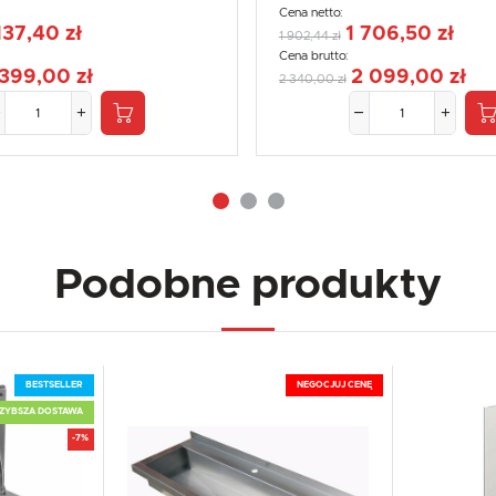
Cena netto:
137,40 zł
1 706,50 zł
1 902,44 zł
Cena brutto:
 399,00 zł
2 099,00 zł
2 340,00 zł
Podobne produkty
BESTSELLER
NEGOCJUJ CENĘ
ZYBSZA DOSTAWA
-7%