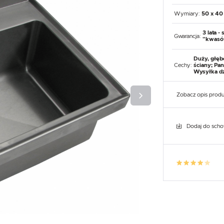
UX
WHIRLPOOL
YATO GASTRO
PROFESSIONAL
Wymiary:
50 x 40
3 lata -
Gwarancja:
"kwasó
Duży, głęb
Cechy:
ściany; Pa
Wysyłka dzi
Zobacz opis prod
Dodaj do sch