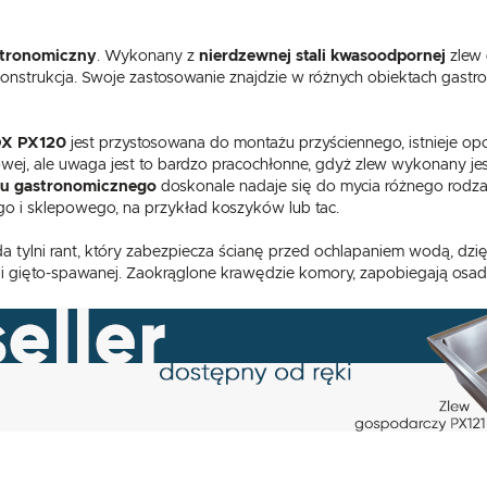
stronomiczny
. Wykonany z
nierdzewnej stali kwasoodpornej
zlew 
nstrukcja. Swoje zastosowanie znajdzie w różnych obiektach gastro
X PX120
jest przystosowana do montażu przyściennego, istnieje op
wej, ale uwaga jest to bardzo pracochłonne, gdyż zlew wykonany jest
u gastronomicznego
doskonale nadaje się do mycia różnego rodza
o i sklepowego, na przykład koszyków lub tac.
USTAWIENIA
a tylni rant, który zabezpiecza ścianę przed ochlapaniem wodą, dzi
i gięto-spawanej. Zaokrąglone krawędzie komory, zapobiegają osadz
Szanujemy Twoją prywatność. Możesz zmienić ustawienia cookies lub zaakceptować je
wszystkie. W dowolnym momencie możesz dokonać zmiany swoich ustawień.
USTAWIENIA REGIONALNE
Niezbędne
Lokalizacja
Niezbędne pliki cookies służą do prawidłowego funkcjonowania strony internetowej i umożliwiają Ci
Polska
komfortowe korzystanie z oferowanych przez nas usług.
Pliki cookies odpowiadają na podejmowane przez Ciebie działania w celu m.in. dostosowania Twoich
Więcej
Język
ustawień preferencji prywatności, logowania czy wypełniania formularzy. Dzięki plikom cookies strona
z której korzystasz, może działać bez zakłóceń.