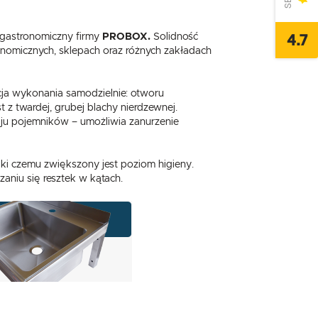
4.7
gastronomiczny firmy
PROBOX.
Solidność
nomicznych, sklepach oraz różnych zakładach
cja wykonania samodzielnie: otworu
 z twardej, grubej blachy nierdzewnej.
ju pojemników – umożliwia zanurzenie
ęki czemu zwiększony jest poziom higieny.
aniu się resztek w kątach.
,