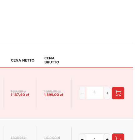
CENA
CENA NETTO
BRUTTO
1 268,29 zł
1 560,00 zł
1 137,40 zł
1 399,00 zł
1 308,94 zł
1 610,00 zł