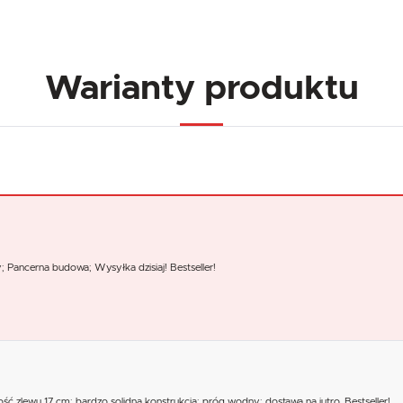
Warianty produktu
; Pancerna budowa; Wysyłka dzisiaj! Bestseller!
ć zlewu 17 cm; bardzo solidna konstrukcja; próg wodny; dostawa na jutro, Bestseller!