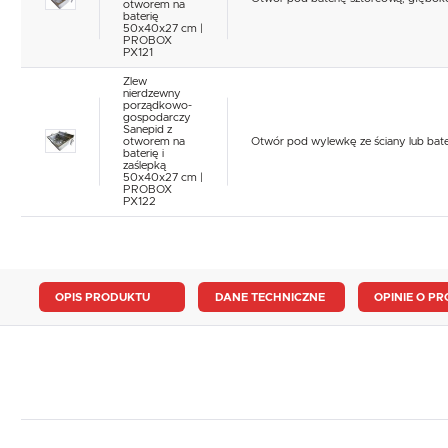
otworem na
baterię
50x40x27 cm |
PROBOX
PX121
Zlew
nierdzewny
porządkowo-
gospodarczy
Sanepid z
otworem na
Otwór pod wylewkę ze ściany lub bate
baterię i
zaślepką
50x40x27 cm |
PROBOX
PX122
OPIS PRODUKTU
DANE TECHNICZNE
OPINIE O PR