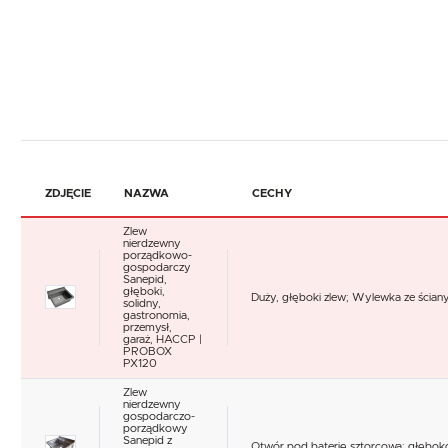
ZDJĘCIE
NAZWA
CECHY
Zlew
nierdzewny
porządkowo-
gospodarczy
Sanepid,
głęboki,
Duży, głęboki zlew; Wylewka ze ściany
solidny,
gastronomia,
przemysł,
garaż, HACCP |
PROBOX
PX120
Zlew
nierdzewny
gospodarczo-
porządkowy
Sanepid z
Otwór pod baterię sztorcową; głębokoś