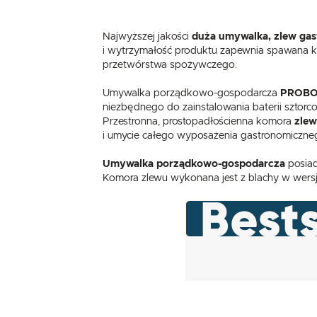
Najwyższej jakości
duża umywalka, zlew ga
i wytrzymałość produktu zapewnia spawana ko
przetwórstwa spożywczego.
Umywalka porządkowo-gospodarcza
PROBO
niezbędnego do zainstalowania baterii sztorco
Przestronna, prostopadłościenna komora
zlew
i umycie całego wyposażenia gastronomiczneg
Umywalka porządkowo-gospodarcza
posiad
Komora zlewu wykonana jest z blachy w wersj