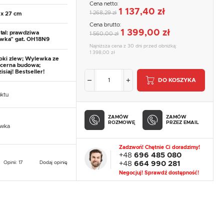
Cena netto:
1 137,40 zł
1 268,29 zł
 x 27 cm
Cena brutto:
1 399,00 zł
 stal: prawdziwa
1 560,00 zł
wka" gat. OH18N9
Najniższa cena z 30 dni przed obniżką:
1 398,00 zł
oki zlew; Wylewka ze
ncerna budowa;
siaj! Bestseller!
DO KOSZYKA
uktu
ZAMÓW
ZAMÓW
ROZMOWĘ
PRZEZ EMAIL
owka
Zadzwoń! Chętnie Ci doradzimy!
+48
696 485 080
Opinii: 17
Dodaj opinię
+48
664 990 281
Negocjuj! Sprawdź dostępność!