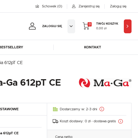
Schowek
(0)
Zarejestruj się
Zaloguj się
TWÓJ KOSZYK
0
ZALOGUJ SIĘ
0,00 zł
BESTSELLERY
KONTAKT
jestruj się
-Ga 612pT CE
BYFAL
BREMA ICE MAKERS
KOWE KORZYŚCI:
DORA-METAL
EGAZ
Ma-Ga 612pT CE
GASTROPRODUKT
GREDIL
ji zamówień
ICE HORIZON
INSTANCO
w
LOZAMET
LENARI
adzania swoich danych przy kolejnych zakupach
Dostarczamy w:
2-3 dni
DSTAWOWE
OHAUS
POTIS
abatów i kuponów promocyjnych
ROBOT COUPE
ROLLER GRILL
Koszt dostawy:
0 zł - dostawa gratis
SAYL
SCOTSMAN
J SIĘ
a 612pT CE
Cena netto: