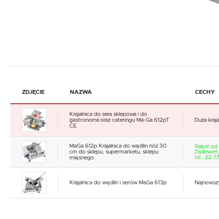
ZDJĘCIE
NAZWA
CECHY
Krajalnica do sera sklepowa i do
gastronomii oraz cateringu Ma-Ga 612pT
Duża kraj
CE
MaGa 612p Krajalnica do wędlin nóż 30
Rabat od
cm do sklepu, supermarketu, sklepu
Zadzwoń 
tel.: 22 
mięsnego
Krajalnica do wędlin i serów MaGa 613p
Najnowszy