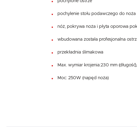
pochylone ostrze
pochylenie stołu podawczego do noża
nóż, pokrywa noża i płyta oporowa pok
wbudowana została profesjonalna ostrza
przekładnia ślimakowa
Max. wymiar krojenia:230 mm (długość)
Moc: 250W (napęd noża)