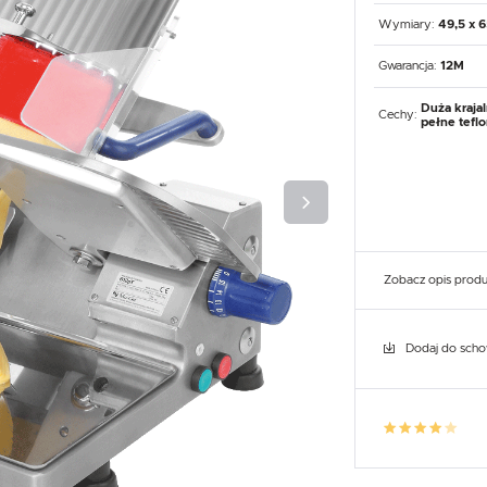
UX
WHIRLPOOL
YATO GASTRO
PROFESSIONAL
Wymiary:
49,5 x 6
Gwarancja:
12M
Duża krajal
Cechy:
pełne tefl
Zobacz opis prod
Dodaj do sch