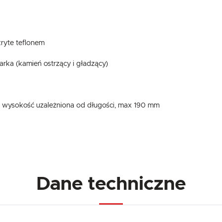
ryte teflonem
rka (kamień ostrzący i gładzący)
, wysokość uzależniona od długości, max 190 mm
USTAWIENIA
Szanujemy Twoją prywatność. Możesz zmienić ustawienia cookies lub zaakceptować je
wszystkie. W dowolnym momencie możesz dokonać zmiany swoich ustawień.
USTAWIENIA REGIONALNE
Dane techniczne
Niezbędne
Lokalizacja
Niezbędne pliki cookies służą do prawidłowego funkcjonowania strony internetowej i umożliwiają Ci
Polska
komfortowe korzystanie z oferowanych przez nas usług.
Pliki cookies odpowiadają na podejmowane przez Ciebie działania w celu m.in. dostosowania Twoich
Więcej
Język
ustawień preferencji prywatności, logowania czy wypełniania formularzy. Dzięki plikom cookies strona
z której korzystasz, może działać bez zakłóceń.