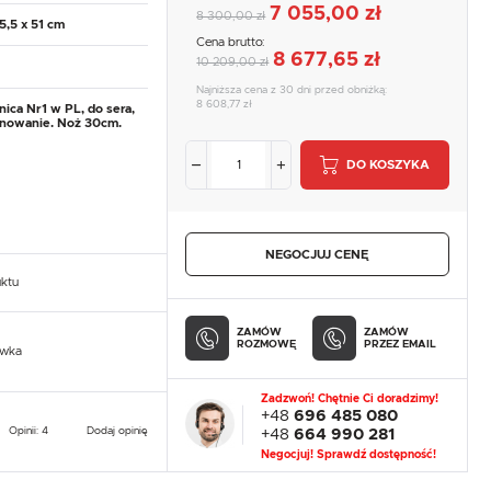
7 055,00 zł
8 300,00 zł
5,5 x 51 cm
Cena brutto:
8 677,65 zł
10 209,00 zł
Najniższa cena z 30 dni przed obniżką:
8 608,77 zł
nica Nr1 w PL, do sera,
onowanie. Noż 30cm.
DO KOSZYKA
NEGOCJUJ CENĘ
uktu
ZAMÓW
ZAMÓW
ROZMOWĘ
PRZEZ EMAIL
owka
Zadzwoń! Chętnie Ci doradzimy!
+48
696 485 080
Opinii: 4
Dodaj opinię
+48
664 990 281
Negocjuj! Sprawdź dostępność!