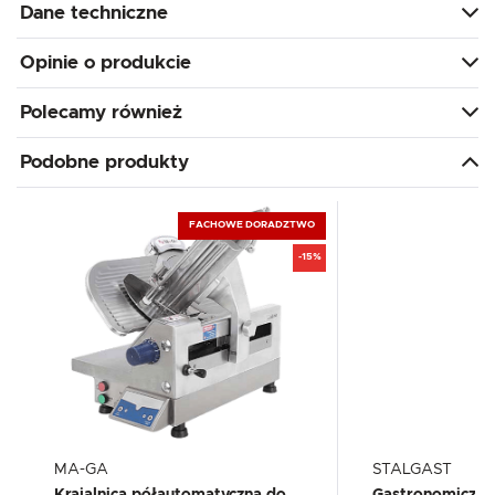
Dane techniczne
Opinie o produkcie
Polecamy również
Podobne produkty
FACHOWE DORADZTWO
-15%
MA-GA
STALGAST
Krajalnica półautomatyczna do
Gastronomiczna 