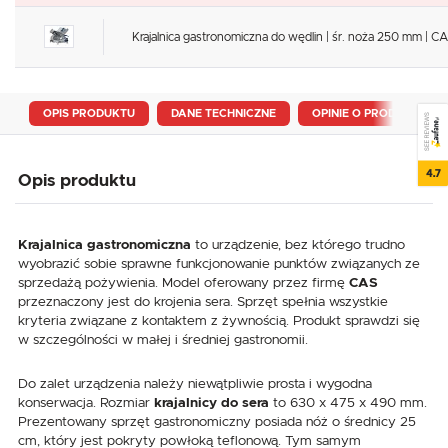
Krajalnica gastronomiczna do wędlin | śr. noża 250 mm | 
OPIS PRODUKTU
DANE TECHNICZNE
OPINIE O PRODUKCIE
SEE REVIEWS
4.7
Opis produktu
Krajalnica gastronomiczna
to urządzenie, bez którego trudno
wyobrazić sobie sprawne funkcjonowanie punktów związanych ze
sprzedażą pożywienia. Model oferowany przez firmę
CAS
przeznaczony jest do krojenia sera. Sprzęt spełnia wszystkie
kryteria związane z kontaktem z żywnością. Produkt sprawdzi się
w szczególności w małej i średniej gastronomii.
Do zalet urządzenia należy niewątpliwie prosta i wygodna
konserwacja. Rozmiar
krajalnicy do sera
to 630 x 475 x 490 mm.
Prezentowany sprzęt gastronomiczny posiada nóż o średnicy 25
cm, który jest pokryty powłoką teflonową. Tym samym