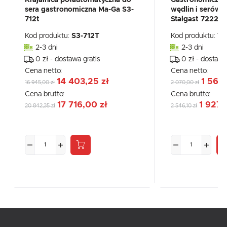
sera gastronomiczna Ma-Ga S3-
wędlin i serów 
712t
Stalgast 72225
Kod produktu:
S3-712T
Kod produktu:
72
2-3 dni
2-3 dni
0 zł - dostawa gratis
0 zł - dostawa
Cena netto:
Cena netto:
14 403,25 zł
1 566,
16 945,00 zł
2 070,00 zł
Cena brutto:
Cena brutto:
17 716,00 zł
1 927,
20 842,35 zł
2 546,10 zł