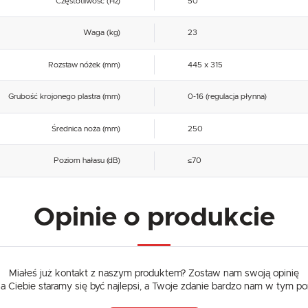
Częstotliwość (Hz)
50
Waga (kg)
23
Rozstaw nóżek (mm)
445 x 315
Grubość krojonego plastra (mm)
0-16 (regulacja płynna)
Średnica noża (mm)
250
Poziom hałasu (dB)
≤70
Opinie o produkcie
Miałeś już kontakt z naszym produktem? Zostaw nam swoją opinię
dla Ciebie staramy się być najlepsi, a Twoje zdanie bardzo nam w tym p