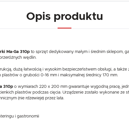
Opis produktu
arki Ma-Ga 310p
to sprzęt dedykowany małym i średnim sklepom, gas
przeróżnych wędlin.
strukcją, dużą łatwością i wysokim bezpieczeństwem obsługi, a takż
ch plastrów o grubości 0-16 mm i maksymalnej średnicy 170 mm.
Ga 310p
o wymiarach 220 x 200 mm gwarantuje wygodną pracę, jedno
nkich plastrów podczas cięcia. Urządzenie zostało wykonane ze stali
nicznym (nie rdzewieje) przez lata.
eringu i gastronomii