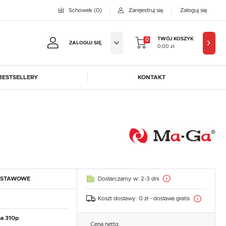
Schowek
(0)
Zarejestruj się
Zaloguj się
TWÓJ KOSZYK
0
ZALOGUJ SIĘ
0,00 zł
BESTSELLERY
KONTAKT
jestruj się
BYFAL
BREMA ICE MAKERS
KOWE KORZYŚCI:
DORA-METAL
EGAZ
GASTROPRODUKT
GREDIL
ji zamówień
ICE HORIZON
INSTANCO
w
LOZAMET
LENARI
adzania swoich danych przy kolejnych zakupach
Dostarczamy w:
2-3 dni
DSTAWOWE
OHAUS
POTIS
abatów i kuponów promocyjnych
ROBOT COUPE
ROLLER GRILL
Koszt dostawy:
0 zł - dostawa gratis
SAYL
SCOTSMAN
J SIĘ
a 310p
Cena netto: