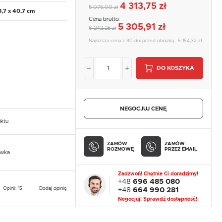
4 313,75 zł
5 075,00 zł
9,7 x 40,7 cm
Cena brutto:
5 305,91 zł
6 242,25 zł
Najniższa cena z 30 dni przed obniżką:
5 154,32 zł
DO KOSZYKA
NEGOCJUJ CENĘ
uktu
ZAMÓW
ZAMÓW
ROZMOWĘ
PRZEZ EMAIL
owka
Zadzwoń! Chętnie Ci doradzimy!
+48
696 485 080
Opinii: 15
Dodaj opinię
+48
664 990 281
Negocjuj! Sprawdź dostępność!