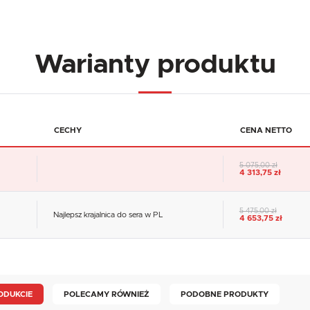
Warianty produktu
CECHY
CENA NETTO
5 075,00 zł
4 313,75 zł
5 475,00 zł
Najlepsz krajalnica do sera w PL
4 653,75 zł
ODUKCIE
POLECAMY RÓWNIEŻ
PODOBNE PRODUKTY