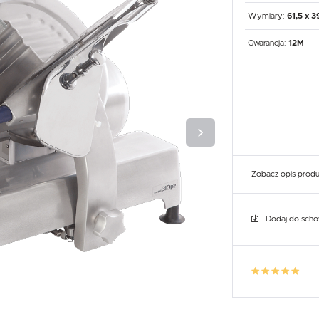
UX
WHIRLPOOL
YATO GASTRO
PROFESSIONAL
Wymiary:
61,5 x 3
Gwarancja:
12M
Zobacz opis prod
Dodaj do sch