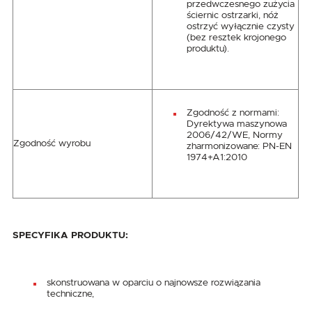
przedwczesnego zużycia
ściernic ostrzarki, nóż
ostrzyć wyłącznie czysty
(bez resztek krojonego
produktu).
Zgodność z normami:
Dyrektywa maszynowa
2006/42/WE, Normy
Zgodność wyrobu
zharmonizowane: PN-EN
1974+A1:2010
SPECYFIKA PRODUKTU:
skonstruowana w oparciu o najnowsze rozwiązania
techniczne,