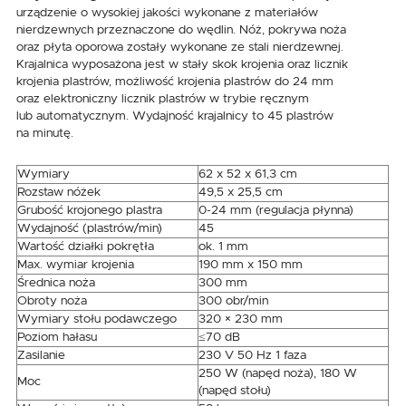
urządzenie o wysokiej jakości wykonane z materiałów
nierdzewnych przeznaczone do wędlin. Nóż, pokrywa noża
oraz płyta oporowa zostały wykonane ze stali nierdzewnej.
Krajalnica wyposażona jest w stały skok krojenia oraz licznik
krojenia plastrów, możliwość krojenia plastrów do 24 mm
oraz elektroniczny licznik plastrów w trybie ręcznym
lub automatycznym. Wydajność krajalnicy to 45 plastrów
na minutę.
Wymiary
62 x 52 x 61,3 cm
Rozstaw nóżek
49,5 x 25,5 cm
Grubość krojonego plastra
0-24 mm (regulacja płynna)
Wydajność (plastrów/min)
45
Wartość działki pokrętła
ok. 1 mm
Max. wymiar krojenia
190 mm x 150 mm
Średnica noża
300 mm
Obroty noża
300 obr/min
Wymiary stołu podawczego
320 × 230 mm
Poziom hałasu
≤70 dB
Zasilanie
230 V 50 Hz 1 faza
250 W (napęd noża), 180 W
Moc
(napęd stołu)