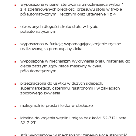
wyposażona w panel sterowania umożliwiająca wybór 1
z 4 zdefiniowanych prędkości przesuwu stołu w trybie
półautomatycznym i ręcznym oraz ustawienie 1 z 4
określonych długości skoku stołu w trybie
półautomatycznym,
wyposażona w funkcję wspomagającą krojenie ręczne
realizowaną za pomocą Joysticka
wyposażona w mechanizm wykrywania braku materiału do
cięcia zatrzymujący pracę maszyny w cyklu
półautomatycznym,
przeznaczona do użytku w dużych sklepach,
supermarketach, cateringu, gastronomii i w zakładach
zbiorowego żywienia
maksymalnie prosta i lekka w obsłudze,
idealna do krojenia wędlin i mięsa bez kości S2-712 i sera
S2-712T,
stół wyposażony w mechanizmy zapewniające stabilność