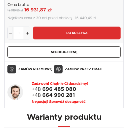
Cena brutto:
16 931,87 zł
19 919,85 zł
Najniższa cena z 30 dni przed obniżką:
16 440,49 zł
DO KOSZYKA
NEGOCJUJ CENĘ
ZAMÓW ROZMOWĘ
ZAMÓW PRZEZ EMAIL
Zadzwoń! Chętnie Ci doradzimy!
+48
696 485 080
+48
664 990 281
Negocjuj! Sprawdź dostępność!
Warianty produktu