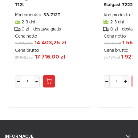
712t
Stalgast 72225
Kod produktu:
S3-712T
Kod produktu:
72
2-3 dni
2-3 dni
0 zł - dostawa gratis
0 zł - dostawa
Cena netto:
Cena netto:
14 403,25 zł
1 566,
16 945,00 zł
2 070,00 zł
Cena brutto:
Cena brutto:
17 716,00 zł
1 927,
20 842,35 zł
2 546,10 zł
INFORMACJE