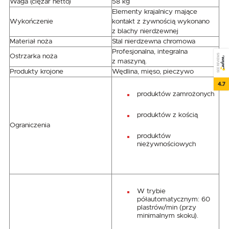
Waga (ciężar netto)
58 kg
Elementy krajalnicy mające
Wykończenie
kontakt z żywnością wykonano
z blachy nierdzewnej
Materiał noża
Stal nierdzewna chromowa
Profesjonalna, integralna
SEE REVIEWS
Ostrzarka noża
z maszyną.
Produkty krojone
Wędlina, mięso, pieczywo
4.7
produktów zamrożonych
produktów z kością
Ograniczenia
produktów
nieżywnościowych
W trybie
półautomatycznym: 60
plastrów/min (przy
minimalnym skoku).