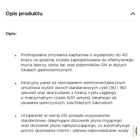
Opis produktu
Opis:
Profesjonalna zmywarka kapturowa o wydajności do 40
koszy na godzinę została zaprojektowana do efektywnego
mycia talerzy, szkła, tac oraz pojemników GN w dużych
lokalach gastronomicznych.
Intuicyjny panel ze sterowaniem elektromechanicznym
umożliwia wybór dwóch standardowych cykli (90 i 180
sekund) oraz skorzystanie z funkcji cyklu ciągłego
o maksymalnym czasie 600 sekund, idealnego do
usuwania uporczywych, zaschniętych zabrudzeń.
Urządzenie w wersji DD posiada wyposażenie
standardowe, obejmujące dozownik płynu myjącego
oraz dozownik płynu nabłyszczającego, co automatyzuje
SEE REVIEWS
proces dozowania chemii i ułatwia odprowadzanie wody