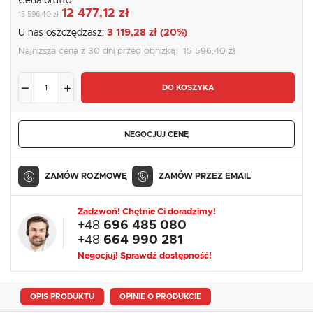
Cena brutto:
12 477,12 zł
15 596,40 zł
U nas oszczędzasz:
3 119,28 zł (20%)
Najniższa cena z 30 dni przed obniżką:
15 596,40 zł
DO KOSZYKA
NEGOCJUJ CENĘ
ZAMÓW ROZMOWĘ
ZAMÓW PRZEZ EMAIL
Zadzwoń! Chętnie Ci doradzimy!
+48
696 485 080
+48
664 990 281
Negocjuj! Sprawdź dostępność!
OPIS PRODUKTU
OPINIE O PRODUKCIE