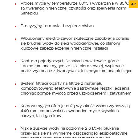
Proces mycia w temperaturze 60°C i wyparzania w 85°C
4.7
są gwarancją higienicznej czystości oraz spełnienia norm
Sanepidu
Precyzyjny termostat bezpieczeństwa
Wbudowany elektro-zawór skutecznie zapobiega cofaniu
się brudnej wody do sieci wodociągowej, co stanowi
kluczowe zabezpieczenie higieniczne instalacji
Kaptur o pojedynczych ściankach oraz trwałe, górne
i dolne ramiona myjące ze stali nierdzewnej, wspierane
przez wykonane z tworzywa sztucznego ramiona płuczące
System filtracji oparty na filtrze z materiału
kompozytowego efektywnie zatrzymuje resztki jedzenia,
chroniąc pompę myjącą przed uszkodzeniem i zatykaniem
Komora myjąca oferuje dużą wysokość wsadu wynoszącą
440 mm, co pozwala na swobodne mycie wysokich
naczyń, tac i garnków.
Niskie zużycie wody na poziomie 2,6 l/cykl płukania
przekłada się na wymierne oszczędności eksploatacyjne