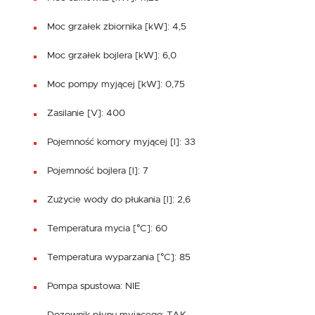
Moc grzałek zbiornika [kW]: 4,5
Moc grzałek bojlera [kW]: 6,0
Moc pompy myjącej [kW]: 0,75
Zasilanie [V]: 400
Pojemność komory myjącej [l]: 33
Pojemność bojlera [l]: 7
Zużycie wody do płukania [l]: 2,6
Temperatura mycia [°C]: 60
Temperatura wyparzania [°C]: 85
Pompa spustowa: NIE
Dozownik płynu myjącego: TAK