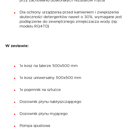
przy zachowaniu doskonałych rezultatów mycia
Dla ochrony urządzenia przed kamieniem i zwiększenia
skuteczności detergentów nawet o 30%, wymagane jest
podłączenie do zewnętrznego zmiękczacza wody (np.
modelu RQ4TD)
W zestawie:
1x kosz na talerze 500x500 mm
1x kosz uniwersalny 500x500 mm
1x pojemnik na sztućce
Dozownik płynu nabłyszczającego
Dozownik płynu myjącego
Pompa spustowa