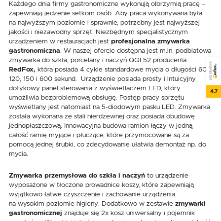
Każdego dnia firmy gastronomiczne wykonują olbrzymią pracę –
zapewniają jedzenie setkom osób. Aby praca wykonywana była
na najwyższym poziomie i sprawnie, potrzebny jest najwyższej
jakości i niezawodny sprzęt. Niezbędnym specjalistycznym
urządzeniem w restauracjach jest
profesjonalna zmywarka
gastronomiczna
. W naszej ofercie dostępna jest m.in. podblatowa
zmywarka do szkła, porcelany i naczyń QQI 52 producenta
SEE REVIEWS
RedFox,
która posiada 4 cykle standardowe mycia o długości 60,
120, 150 i 600 sekund. Urządzenie posiada prosty i intuicyjny
dotykowy panel sterowania z wyświetlaczem LED, który
4.7
umożliwia bezproblemową obsługę. Postęp pracy sprzętu
wyświetlany jest natomiast na 5-diodowym pasku LED. Zmywarka
została wykonana ze stali nierdzewnej oraz posiada obudowę
jednopłaszczową. Innowacyjna budowa ramion łączy w jedną
całość ramię myjące i płuczące, które przymocowane są za
pomocą jednej śrubki, co zdecydowanie ułatwia demontaż np. do
mycia.
Zmywarka przemysłowa do szkła i naczyń
to urządzenie
wyposażone w tłoczone prowadnice koszy, które zapewniają
wyjątkowo łatwe czyszczenie i zachowanie urządzenia
na wysokim poziomie higieny. Dodatkowo w zestawie
zmywarki
gastronomicznej
znajduje się 2x kosz uniwersalny i pojemnik