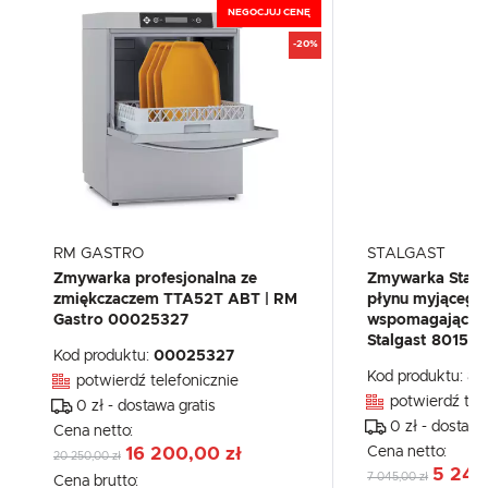
NEGOCJUJ CENĘ
-20%
RM GASTRO
STALGAST
Zmywarka profesjonalna ze
Zmywarka Stalg
zmiękczaczem TTA52T ABT | RM
płynu myjącego
Gastro 00025327
wspomagająca p
Stalgast 801516
Kod produktu:
00025327
Kod produktu:
80
potwierdź telefonicznie
potwierdź tel
0 zł - dostawa gratis
0 zł - dostawa
Cena netto:
Cena netto:
16 200,00 zł
20 250,00 zł
5 243
7 045,00 zł
Cena brutto: