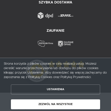
SZYBKA DOSTAWA
ZAUFANIE
Strona korzysta z plików cookies w celu realizacji usług. Możesz
określić warunki przechowywania lub dostępu do plików cookies
5
/ 5
klikając przycisk Ustawienia. Aby dowiedzieć się więcej zachęcamy do
zapoznania się z Polityką Cookies oraz Polityką Prywatności.
1
opinii
USTAWIENIA
ZAPISZ WYBRANE
Copyright by probox.pl
ZEZWÓL NA WSZYSTKIE
ZEZWÓL NA WSZYSTKIE
Agencja interaktywna
[ti]
Powered by
2ClickShop®