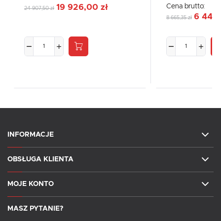
Cena brutto:
19 926,00 zł
24 907,50 zł
6 449,
8 665,35 zł
INFORMACJE
OBSŁUGA KLIENTA
MOJE KONTO
MASZ PYTANIE?