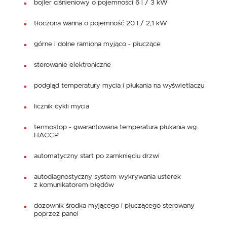
bojler ciśnieniowy o pojemności 6 l / 3 kW
tłoczona wanna o pojemność 20 l / 2,1 kW
górne i dolne ramiona myjąco - płuczące
sterowanie elektroniczne
podgląd temperatury mycia i płukania na wyświetlaczu
licznik cykli mycia
termostop - gwarantowana temperatura płukania wg.
HACCP
automatyczny start po zamknięciu drzwi
autodiagnostyczny system wykrywania usterek
z komunikatorem błędów
dozownik środka myjącego i płuczącego sterowany
poprzez panel