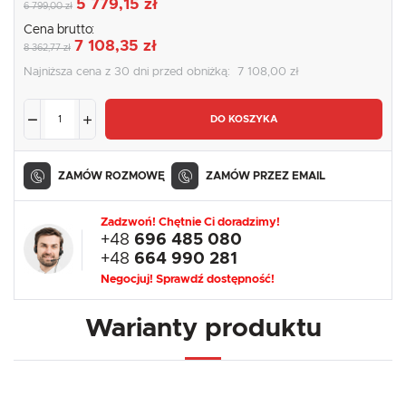
5 779,15 zł
6 799,00 zł
Cena brutto:
7 108,35 zł
8 362,77 zł
Najniższa cena z 30 dni przed obniżką:
7 108,00 zł
DO KOSZYKA
ZAMÓW ROZMOWĘ
ZAMÓW PRZEZ EMAIL
Zadzwoń! Chętnie Ci doradzimy!
+48
696 485 080
+48
664 990 281
Negocjuj! Sprawdź dostępność!
Warianty produktu