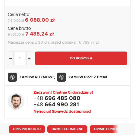
Cena netto:
6 088,00 zł
7 610,00 zł
Cena brutto:
7 488,24 zł
9 360,30 zł
Najniższa cena z 30 dni przed obniżką:
6 763,77 zł
DO KOSZYKA
ZAMÓW ROZMOWĘ
ZAMÓW PRZEZ EMAIL
Zadzwoń! Chętnie Ci doradzimy!
+48
696 485 080
+48
664 990 281
Negocjuj! Sprawdź dostępność!
OPIS PRODUKTU
DANE TECHNICZNE
OPINIE O PRODUKCIE