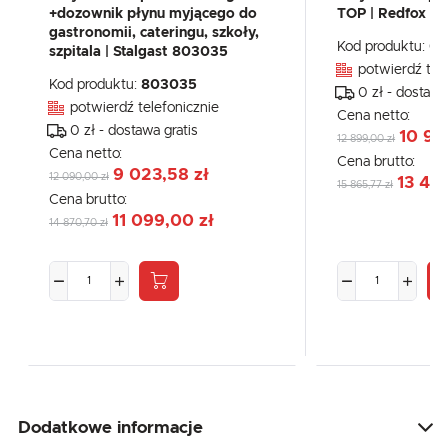
+dozownik płynu myjącego do
TOP | Redfox 0
gastronomii, cateringu, szkoły,
Kod produktu:
00
szpitala | Stalgast 803035
potwierdź tel
Kod produktu:
803035
0 zł - dostawa
potwierdź telefonicznie
Cena netto:
0 zł - dostawa gratis
10 96
12 899,00 zł
Cena netto:
Cena brutto:
9 023,58 zł
12 090,00 zł
13 48
15 865,77 zł
Cena brutto:
11 099,00 zł
14 870,70 zł
Dodatkowe informacje