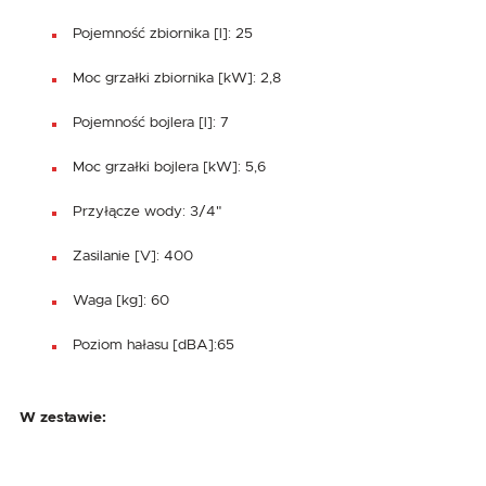
Pojemność zbiornika [l]: 25
Moc grzałki zbiornika [kW]: 2,8
Pojemność bojlera [l]: 7
Moc grzałki bojlera [kW]: 5,6
Przyłącze wody: 3/4"
Zasilanie [V]: 400
Waga [kg]: 60
Poziom hałasu [dBA]:65
W zestawie: