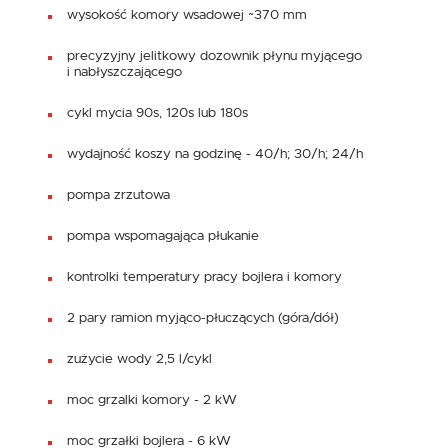
wysokość komory wsadowej ~370 mm
precyzyjny jelitkowy dozownik płynu myjącego
i nabłyszczającego
cykl mycia 90s, 120s lub 180s
wydajność koszy na godzinę - 40/h; 30/h; 24/h
pompa zrzutowa
pompa wspomagająca płukanie
kontrolki temperatury pracy bojlera i komory
2 pary ramion myjąco-płuczących (góra/dół)
zużycie wody 2,5 l/cykl
moc grzalki komory - 2 kW
moc grzałki bojlera - 6 kW