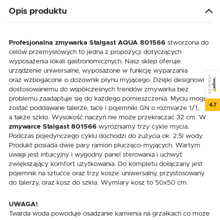
Opis produktu
Profesjonalna zmywarka Stalgast
AQUA 801566
stworzona do
celów przemysłowych to jedna z propozycji dotyczących
wyposażenia lokali gastronomicznych. Nasz sklep oferuje
urządzenie uniwersalne, wyposażone w funkcję wyparzania
SEE REVIEWS
oraz wzbogacone o dozownik płynu myjącego. Dzięki designowi
dostosowanemu do współczesnych trendów zmywarka bez
problemu zaadaptuje się do każdego pomieszczenia. Myciu mogą
4.7
zostać poddawane talerze, tace i pojemniki GN o rozmiarze 1/1,
a także szkło. Wysokość naczyń nie może przekraczać 32 cm. W
zmywarce Stalgast 801566
wyróżniamy trzy cykle mycia.
Podczas pojedynczego cyklu dochodzi do zużycia ok. 2,5l wody.
Produkt posiada dwie pary ramion płucząco-myjących. Wartym
uwagi jest intuicyjny i wygodny panel sterowania i uchwyt
zwiększający komfort użytkowania. Do kompletu dołączany jest
pojemnik na sztućce oraz trzy kosze: uniwersalny, przystosowany
do talerzy, oraz kosz do szkła. Wymiary kosz to 50x50 cm.
UWAGA!
Twarda woda powoduje osadzanie kamienia na grzałkach co może