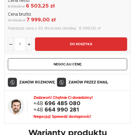
Cena netto:
6 503,25 zł
8 700,00 zł
Cena brutto:
7 999,00 zł
10 701,00 zł
Najniższa cena z 30 dni przed obniżką:
8 099,00 zł
DO KOSZYKA
NEGOCJUJ CENĘ
ZAMÓW ROZMOWĘ
ZAMÓW PRZEZ EMAIL
Zadzwoń! Chętnie Ci doradzimy!
+48
696 485 080
+48
664 990 281
Negocjuj! Sprawdź dostępność!
Warianty produktu