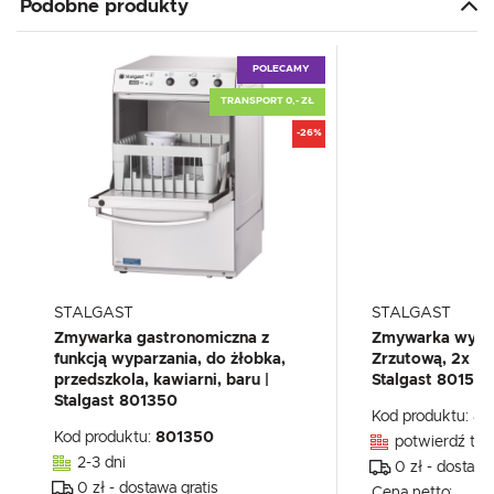
Podobne produkty
POLECAMY
TRANSPORT 0,- ZŁ
-26%
STALGAST
STALGAST
Zmywarka gastronomiczna z
Zmywarka wypa
funkcją wyparzania, do żłobka,
Zrzutową, 2x Do
przedszkola, kawiarni, baru |
Stalgast 80150
Stalgast 801350
Kod produktu:
80
Kod produktu:
801350
potwierdź tel
2-3 dni
0 zł - dostawa
0 zł - dostawa gratis
Cena netto: