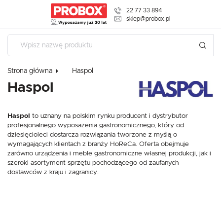
22 77 33 894
USTAWIENIA REGIONALNE
sklep@probox.pl
Lokalizacja
USTAWIENIA
Polska
Strona główna
Haspol
Szanujemy Twoją prywatność. Możesz zmienić ustawienia
Język
cookies lub zaakceptować je wszystkie. W dowolnym
Haspol
polski
momencie możesz dokonać zmiany swoich ustawień.
Waluta
Haspol
to uznany na polskim rynku producent i dystrybutor
Polski złoty (PLN)
Niezbędne
profesjonalnego wyposażenia gastronomicznego, który od
dziesięcioleci dostarcza rozwiązania tworzone z myślą o
Niezbędne pliki cookies służą do prawidłowego funkcjonowania strony
wymagających klientach z branży HoReCa. Oferta obejmuje
internetowej i umożliwiają Ci komfortowe korzystanie z oferowanych przez
ZAPISZ
nas usług.
zarówno urządzenia i meble gastronomiczne własnej produkcji, jak i
szeroki asortyment sprzętu pochodzącego od zaufanych
Pliki cookies odpowiadają na podejmowane przez Ciebie działania w celu
Więcej
m.in. dostosowania Twoich ustawień preferencji prywatności, logowania czy
dostawców z kraju i zagranicy.
wypełniania formularzy. Dzięki plikom cookies strona, z której korzystasz,
może działać bez zakłóceń.
Funkcjonalne i personalizacyjne
Tego typu pliki cookies umożliwiają stronie internetowej zapamiętanie
wprowadzonych przez Ciebie ustawień oraz personalizację określonych