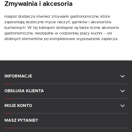
Zmywalnia i akcesoria
Haspol dostarcza również zmywarki gastronomiczne, które
zapewniają skuteczne mycie naczyń, garnków i akcesoriów
kuchennych. W tej kategorii dostępne są także liczne akcesoria
gastronomiczne, niezbędne w codziennej pracy kuchni – od
drobnych elementów po kompleksowe wyposażenie zaplecza.
INFORMACJE
OBSŁUGA KLIENTA
MOJE KONTO
MASZ PYTANIE?