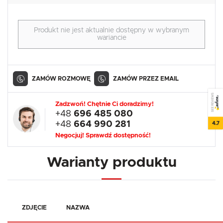
Produkt nie jest aktualnie dostępny w wybranym
wariancie
ZAMÓW ROZMOWĘ
ZAMÓW PRZEZ EMAIL
SEE REVIEWS
Zadzwoń! Chętnie Ci doradzimy!
+48
696 485 080
4.7
+48
664 990 281
Negocjuj! Sprawdź dostępność!
Warianty produktu
ZDJĘCIE
NAZWA