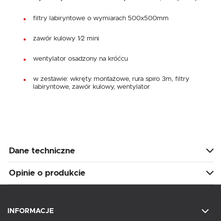
filtry labiryntowe o wymiarach 500x500mm
zawór kulowy 1⁄2 mini
wentylator osadzony na króćcu
w zestawie: wkręty montażowe, rura spiro 3m, filtry
labiryntowe, zawór kulowy, wentylator
Dane techniczne
Opinie o produkcie
INFORMACJE