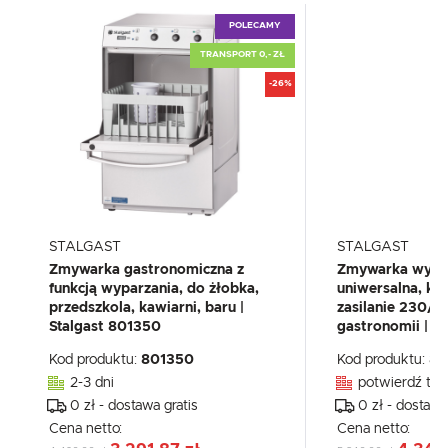
POLECAMY
TRANSPORT 0,- ZŁ
-26%
STALGAST
STALGAST
Zmywarka gastronomiczna z
Zmywarka wypa
funkcją wyparzania, do żłobka,
uniwersalna, k
przedszkola, kawiarni, baru |
zasilanie 230/
Stalgast 801350
gastronomii | S
Kod produktu:
801350
Kod produktu:
80
2-3 dni
potwierdź tel
0 zł - dostawa gratis
0 zł - dostawa
Cena netto:
Cena netto: