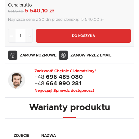
Cena brutto:
5 540,10 zł
6 517,77 zł
Najniższa cena z 30 dni przed obniżką:
5 540,00 zł
DO KOSZYKA
ZAMÓW ROZMOWĘ
ZAMÓW PRZEZ EMAIL
Zadzwoń! Chętnie Ci doradzimy!
+48
696 485 080
+48
664 990 281
Negocjuj! Sprawdź dostępność!
Warianty produktu
ZDJĘCIE
NAZWA