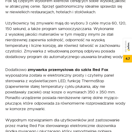
Fox są częstym wyborem klientów ceniących sobie wysoką jakość
w atrakcyjnej cenie. Sprzęt gastronomiczny idealnie sprawdzi się
w niewielkich restauracjach, hotelach i stołówkach.
Użytkownicy tej zmywarki mają do wyboru 3 cykle mycia 60, 120,
150 sekund, a także program samooczyszczania. Wykonanie
z wysokiej jakości materiałów w tym między innymi ze stali
nierdzewnej zapewnia solidność, odporność na wysoką
SEE REVIEWS
temperaturę i liczne korozję, ale również łatwość w zachowaniu
czystości. Zmywarka z wbudowaną pompą odpływu posiada
dodatkowy program do automatycznego usuwania brudnej wody.
4.7
Dodatkowo
zmywarka przemysłowa do szkła Red Fox
wyposażona została w elektroniczny prosty i czytelny panel
sterowania z wyświetlaczem LED, funkcję ThermoStop
(zapewnienie stałej temperatury cyklu płukania, aby nie
powstawały zacieki) oraz kosze o wymiarach 350 x 350 mm.
Ponadto urządzenie posiada nierdszewne ramię dolne myjąco-
płuczące, które odpowiada za równomierne rozprowadzanie wody
w komorze zmywarki.
Wygodnym rozwiązaniem dla użytkowników jest zastosowanie
przez markę Red Fox sterowanego elektronicznie dozownika
środka myjącego i płuczącego, który samodzielnie pobiera