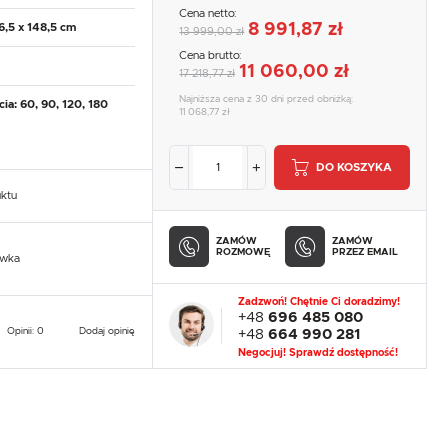
Cena netto:
8 991,87 zł
6,5 x 148,5 cm
13 999,00 zł
Cena brutto:
11 060,00 zł
17 218,77 zł
Najniższa cena z 30 dni przed obniżką:
ia: 60, 90, 120, 180
11 068,77 zł
DO KOSZYKA
uktu
ZAMÓW
ZAMÓW
ROZMOWĘ
PRZEZ EMAIL
owka
Zadzwoń! Chętnie Ci doradzimy!
+48
696 485 080
Opinii: 0
Dodaj opinię
+48
664 990 281
Negocjuj! Sprawdź dostępność!