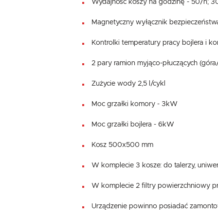
Wydajność koszy na godzinę - 50/h; 3
Magnetyczny wyłącznik bezpieczeństw
Kontrolki temperatury pracy bojlera i k
2 pary ramion myjąco-płuczących (góra
Zużycie wody 2,5 l/cykl
Moc grzałki komory - 3kW
Moc grzałki bojlera - 6kW
Kosz 500x500 mm
W komplecie 3 kosze: do talerzy, uniwer
W komplecie 2 filtry powierzchniowy p
Urządzenie powinno posiadać zamont