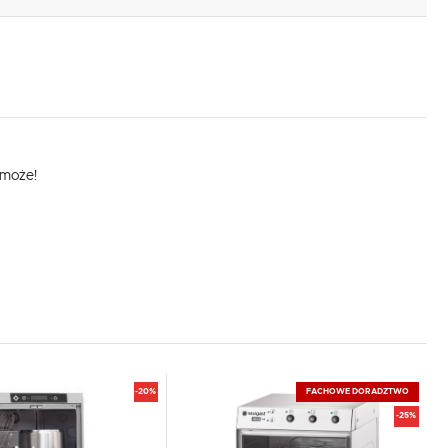
omoże!
-20%
FACHOWE DORADZTWO
-25%