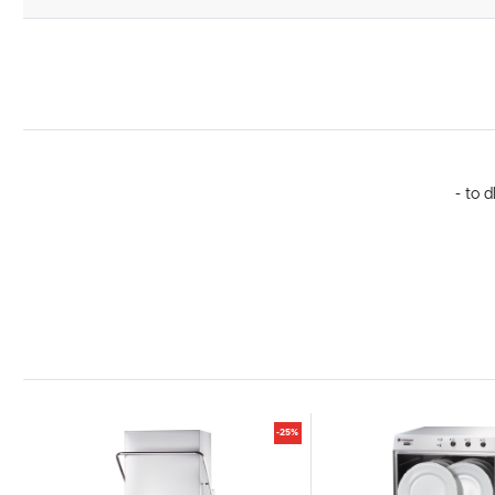
- to 
-25%