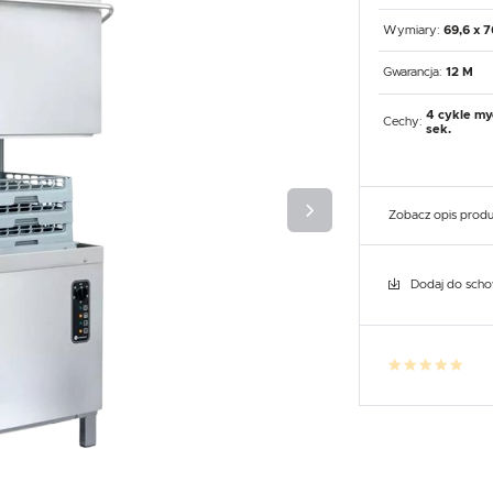
UX
WHIRLPOOL
YATO GASTRO
PROFESSIONAL
Wymiary:
69,6 x 7
Gwarancja:
12 M
4 cykle myc
Cechy:
sek.
Zobacz opis prod
Dodaj do sch