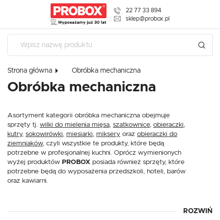
22 77 33 894
USTAWIENIA REGIONALNE
sklep@probox.pl
Lokalizacja
Polska
Strona główna
Obróbka mechaniczna
Język
USTAWIENIA
Obróbka mechaniczna
polski
Szanujemy Twoją prywatność. Możesz zmienić ustawienia
Waluta
cookies lub zaakceptować je wszystkie. W dowolnym
Asortyment kategorii obróbka mechaniczna obejmuje
Polski złoty (PLN)
momencie możesz dokonać zmiany swoich ustawień.
sprzęty tj.
wilki do mielenia mięsa
,
szatkownice
,
obieraczki
,
kutry
,
sokowirówki
,
miesiarki
,
miksery
oraz
obieraczki do
ziemniaków
, czyli wszystkie te produkty, które będą
ZAPISZ
potrzebne w profesjonalnej kuchni. Oprócz wymienionych
Niezbędne
wyżej produktów
PROBOX
posiada również sprzęty, które
Niezbędne pliki cookies służą do prawidłowego funkcjonowania strony
potrzebne będą do wyposażenia przedszkoli, hoteli, barów
internetowej i umożliwiają Ci komfortowe korzystanie z oferowanych przez
oraz kawiarni.
nas usług.
Pliki cookies odpowiadają na podejmowane przez Ciebie działania w celu
Więcej
m.in. dostosowania Twoich ustawień preferencji prywatności, logowania czy
wypełniania formularzy. Dzięki plikom cookies strona, z której korzystasz,
ROZWIŃ
Oferowane przez
PROBOX
sprzęty są najwyższej jakości, co
może działać bez zakłóceń.