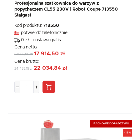
Profesjonalna szatkownica do warzyw z
popychaczem CL55 230V | Robot Coupe 713550
Stalgast
Kod produktu:
713550
potwierdź telefonicznie
0 zł - dostawa gratis
Cena netto:
17 914,50 zł
19 905,00 zł
Cena brutto:
22 034,84 zł
24 483,15 zł
FACHOWE DORADZTWO
-15%