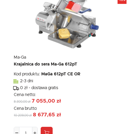
-15%
Ma-Ga
Krajalnica do sera Ma-Ga 612pT
Kod produktu:
MaGa 612pT CE OR
2-3 dni
0 zł - dostawa gratis
Cena netto:
7 055,00 zł
8 300,00 zł
Cena brutto:
8 677,65 zł
10 209,00 zł