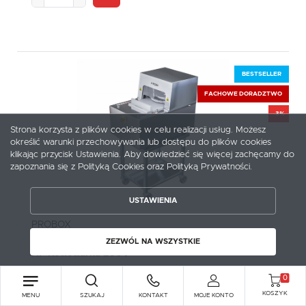
BESTSELLER
FACHOWE DORADZTWO
-3%
Strona korzysta z plików cookies w celu realizacji usług. Możesz
określić warunki przechowywania lub dostępu do plików cookies
ZAPISZ WYBRANE
klikając przycisk Ustawienia. Aby dowiedzieć się więcej zachęcamy do
zapoznania się z Polityką Cookies oraz Polityką Prywatności.
ZEZWÓL NA WSZYSTKIE
USTAWIENIA
PROBOX
Prasa do kotletów schabowych AP 230V| PROBOX
ZEZWÓL NA WSZYSTKIE
AP Kotleciarka 230V
Kod produktu:
AP Kotleciarka 230V
0
2-3 dni
KOSZYK
MENU
SZUKAJ
KONTAKT
MOJE KONTO