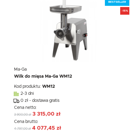
BESTSELLER
-15%
Ma-Ga
Wilk do mięsa Ma-Ga WM12
Kod produktu:
WM12
2-3 dni
0 zł - dostawa gratis
Cena netto:
3 315,00 zł
3 900,00 zł
Cena brutto:
4 077,45 zł
4 797,00 zł