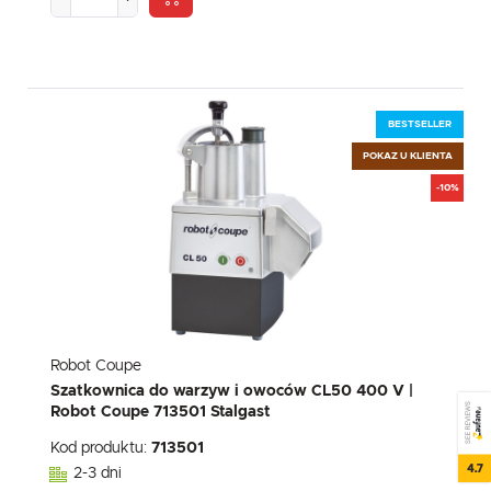
BESTSELLER
POKAZ U KLIENTA
-10%
Robot Coupe
Szatkownica do warzyw i owoców CL50 400 V |
SEE REVIEWS
Robot Coupe 713501 Stalgast
Kod produktu:
713501
4.7
2-3 dni