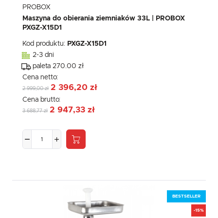
PROBOX
Maszyna do obierania ziemniaków 33L | PROBOX
PXGZ-X15D1
Kod produktu:
PXGZ-X15D1
2-3 dni
paleta 270.00 zł
Cena netto:
2 396,20 zł
2 999,00 zł
Cena brutto:
2 947,33 zł
3 688,77 zł
BESTSELLER
-15%