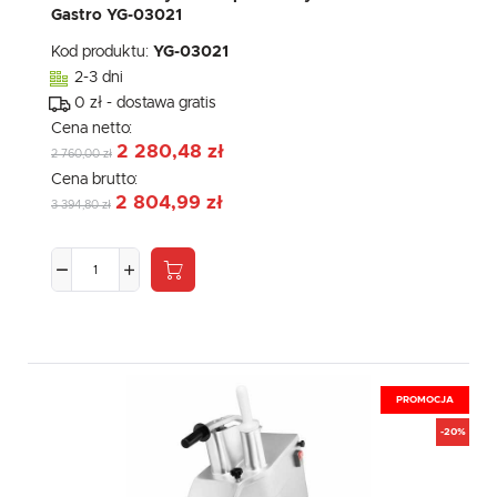
Gastro YG-03021
Kod produktu:
YG-03021
2-3 dni
0 zł - dostawa gratis
Cena netto:
2 280,48 zł
2 760,00 zł
Cena brutto:
2 804,99 zł
3 394,80 zł
PROMOCJA
-20%