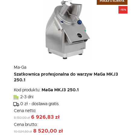
POKAZ U KLIENTA
-15%
Ma-Ga
Szatkownica profesjonalna do warzyw MaGa MKJ3
250.1
Kod produktu:
MaGa MKJ3 250.1
2-3 dni
0 zł - dostawa gratis
Cena netto:
6 926,83 zł
8 150,00 zł
Cena brutto:
8 520,00 zł
10 024,50 zł