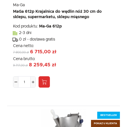
komunikatów mediów społecznościowych.
Ma-Ga
MaGa 612p Krajalnica do wędlin nóż 30 cm do
sklepu, supermarketu, sklepu mięsnego
Kod produktu:
Ma-Ga 612p
2-3 dni
0 zł - dostawa gratis
Cena netto:
6 715,00 zł
7 900,00 zł
Cena brutto:
8 259,45 zł
9 717,00 zł
BESTSELLER
POKAZ U KLIENTA