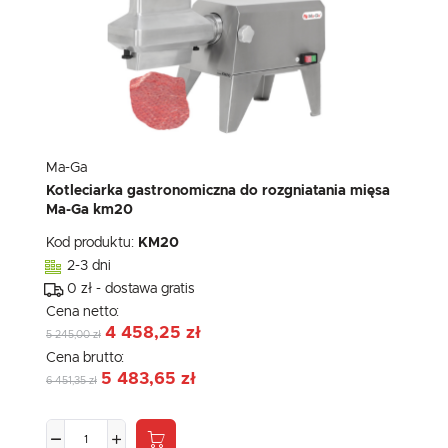
Ma-Ga
Kotleciarka gastronomiczna do rozgniatania mięsa
Ma-Ga km20
Kod produktu:
KM20
2-3 dni
0 zł - dostawa gratis
Cena netto:
4 458,25 zł
5 245,00 zł
Cena brutto:
5 483,65 zł
6 451,35 zł