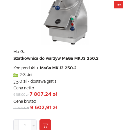
-15%
Ma-Ga
Szatkownica do warzyw MaGa MKJ3 250.2
Kod produktu:
MaGa MKJ3 250.2
2-3 dni
0 zł - dostawa gratis
Cena netto:
7 807,24 zł
9 185,00 zł
Cena brutto:
9 602,91 zł
11 297,55 zł