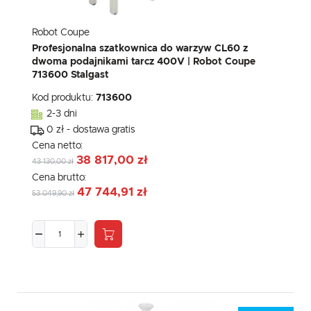
Robot Coupe
Profesjonalna szatkownica do warzyw CL60 z
dwoma podajnikami tarcz 400V | Robot Coupe
713600 Stalgast
Kod produktu:
713600
2-3 dni
0 zł - dostawa gratis
Cena netto:
38 817,00 zł
43 130,00 zł
Cena brutto:
47 744,91 zł
53 049,90 zł