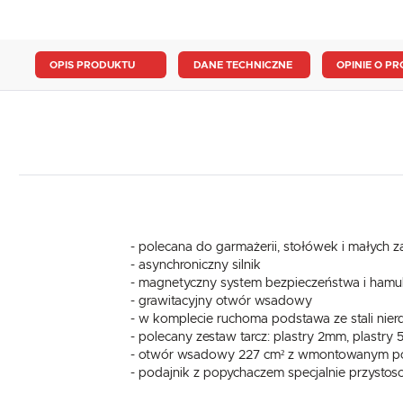
OPIS PRODUKTU
DANE TECHNICZNE
OPINIE O PR
- polecana do garmażerii, stołówek i małych
- asynchroniczny silnik
- magnetyczny system bezpieczeństwa i hamul
- grawitacyjny otwór wsadowy
- w komplecie ruchoma podstawa ze stali nier
- polecany zestaw tarcz: plastry 2mm, plastry
- otwór wsadowy 227 cm² z wmontowanym po
- podajnik z popychaczem specjalnie przystos