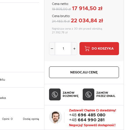
Cena netto:
17 914,50 zł
19 905,00 zł
Cena brutto:
22 034,84 zł
24 483,15 zł
Najniższa cena z 30 dni przed obniżką:
21 392,78 zł
DO KOSZYKA
NEGOCJUJ CENĘ
uktu
ZAMÓW
ZAMÓW
ROZMOWĘ
PRZEZ EMAIL
owka
Zadzwoń! Chętnie Ci doradzimy!
+48
696 485 080
Opinii: 0
Dodaj opinię
+48
664 990 281
Negocjuj! Sprawdź dostępność!