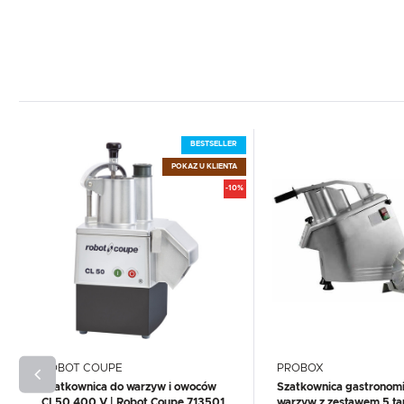
BESTSELLER
POKAZ U KLIENTA
-10%
ROBOT COUPE
PROBOX
Szatkownica do warzyw i owoców
Szatkownica gastronom
CL50 400 V | Robot Coupe 713501
warzyw z zestawem 5 tar