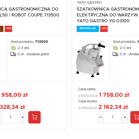
E
YATO GASTRO
ICA GASTRONOMICZNA DO
SZATKOWNICA GASTRONOM
50 | ROBOT COUPE 713500
ELEKTRYCZNA DO WARZYW 
YATO GASTRO YG-03100
A
-10%
BESTSELLER
-12%
Kod produktu:
713500
Kod produktu:
2-3 dni
2-3 dni
0 zł - dostawa gratis
0 zł - dosta
Cena netto:
 958,00 zł
1 758,00 zł
2 000,00 zł
Cena brutto:
 328,34 zł
2 162,34 zł
2 460,00 zł