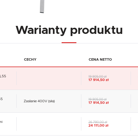
Warianty produktu
CECHY
CENA NETTO
CL55
19 905,00 zł
17 914,50 zł
55
19 905,00 zł
Zasilanie 400V (siła)
17 914,50 zł
mi
26 790,00 zł
24 111,00 zł