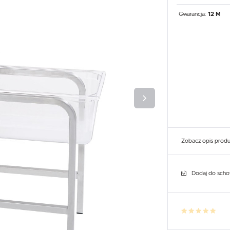
UX
WHIRLPOOL
YATO GASTRO
PROFESSIONAL
Gwarancja:
12 M
Zobacz opis prod
Dodaj do sch