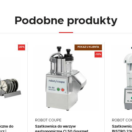
Podobne produkty
-20%
POKAZ U KLIENTA
-10%
ROBOT COUPE
ROBOT CO
iczna do
Szatkownica do warzyw
Szatkownic
cz |
gastronomiczna CL50 Gourmet
BISTRO 230