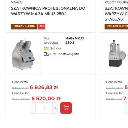
MA-GA
ROBOT COUP
SZATKOWNICA PROFESJONALNA DO
SZATKOWN
WARZYW MAGA MKJ3 250.1
WARZYW CL
STALGAST
POKAZ U KLIENTA
-15%
POKAZ U KLIENT
Kod
MaGa MKJ3
produktu:
250.1
2-3 dni
0 zł - dostawa gratis
Cena netto:
Cena netto:
6 926,83 zł
5
8 150,00 zł
6 620,00 zł
Cena brutto:
Cena brutto:
8 520,00 zł
7
10 024,50 zł
8 142,60 zł