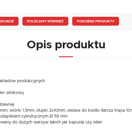
ODUKCIE
POLECAMY RÓWNIEŻ
PODOBNE PRODUKTY
Opis produktu
 zakładów produkcyjnych
ec silnikowy
dzewnej
 5mm, wiórki 1.5mm, słupki 2x10mm, zestaw do kostki (tarcza tnąca 
dajnikiem cylindrycznym Ø 59 mm
owany do dużych warzyw takich jak kapusta czy seler