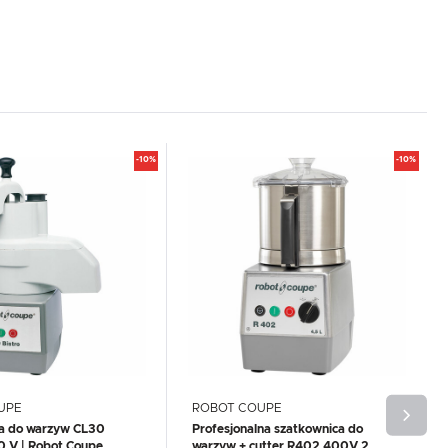
-10%
-10%
UPE
ROBOT COUPE
a do warzyw CL30
Profesjonalna szatkownica do
 V | Robot Coupe
warzyw + cutter R402 400V 2