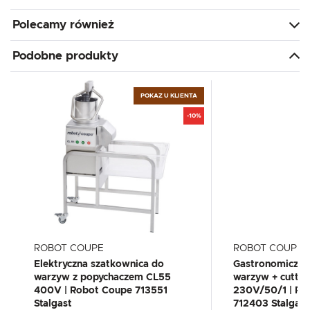
Polecamy również
Podobne produkty
POKAZ U KLIENTA
-10%
ROBOT COUPE
ROBOT COUPE
Elektryczna szatkownica do
Gastronomiczna
warzyw z popychaczem CL55
warzyw + cutte
400V | Robot Coupe 713551
230V/50/1 | Ro
Stalgast
712403 Stalgast