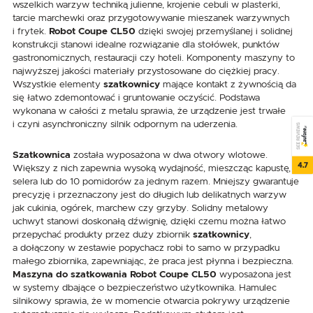
wszelkich warzyw techniką julienne, krojenie cebuli w plasterki,
tarcie marchewki oraz przygotowywanie mieszanek warzywnych
i frytek.
Robot Coupe CL50
dzięki swojej przemyślanej i solidnej
konstrukcji stanowi idealne rozwiązanie dla stołówek, punktów
gastronomicznych, restauracji czy hoteli. Komponenty maszyny to
najwyższej jakości materiały przystosowane do ciężkiej pracy.
Wszystkie elementy
szatkownicy
mające kontakt z żywnością da
się łatwo zdemontować i gruntowanie oczyścić. Podstawa
wykonana w całości z metalu sprawia, że urządzenie jest trwałe
i czyni asynchroniczny silnik odpornym na uderzenia.
SEE REVIEWS
Szatkownica
została wyposażona w dwa otwory wlotowe.
4.7
Większy z nich zapewnia wysoką wydajność, mieszcząc kapustę,
selera lub do 10 pomidorów za jednym razem. Mniejszy gwarantuje
precyzję i przeznaczony jest do długich lub delikatnych warzyw
jak cukinia, ogórek, marchew czy grzyby. Solidny metalowy
uchwyt stanowi doskonałą dźwignię, dzięki czemu można łatwo
przepychać produkty przez duży zbiornik
szatkownicy
,
a dołączony w zestawie popychacz robi to samo w przypadku
małego zbiornika, zapewniając, że praca jest płynna i bezpieczna.
Maszyna do szatkowania Robot Coupe CL50
wyposażona jest
w systemy dbające o bezpieczeństwo użytkownika. Hamulec
silnikowy sprawia, że w momencie otwarcia pokrywy urządzenie