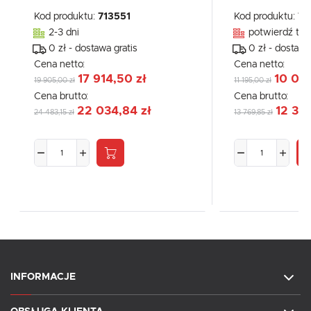
Kod produktu:
713551
Kod produktu:
71
2-3 dni
potwierdź tel
0 zł - dostawa gratis
0 zł - dostawa
Cena netto:
Cena netto:
17 914,50 zł
10 075
19 905,00 zł
11 195,00 zł
Cena brutto:
Cena brutto:
22 034,84 zł
12 392
24 483,15 zł
13 769,85 zł
INFORMACJE