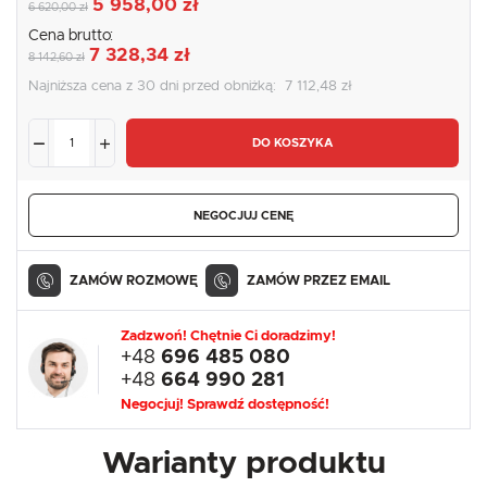
5 958,00 zł
6 620,00 zł
Cena brutto:
7 328,34 zł
8 142,60 zł
Najniższa cena z 30 dni przed obniżką:
7 112,48 zł
DO KOSZYKA
NEGOCJUJ CENĘ
ZAMÓW ROZMOWĘ
ZAMÓW PRZEZ EMAIL
Zadzwoń! Chętnie Ci doradzimy!
+48
696 485 080
+48
664 990 281
Negocjuj! Sprawdź dostępność!
Warianty produktu