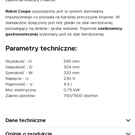
Robot Coupe
wyposażony jest w system sterowania
impulsywnego co pozwala na bardziej precyzyjne krojenie. W
standardzie dołączony jest nóż gładki ze stali nierdzewnej
pozwaląjący na drobne i grube siekanie. Pojemnik
szatkownicy
gastronomicznej
wykonany jest ze stali nierdzewnej.
Parametry techniczne:
Wysokość - H
590 mm
Głębokość - D
304 mm
Szerokość - W
320 mm
Napięcie - U
230 V
Pojemność - V
4.5 l
Moc elektryczna
0.75 kW
Zakres obrotów
750/1500 obr/min
Dane techniczne
Opinie o produkcie