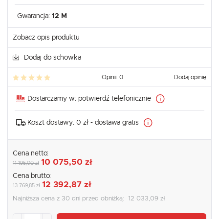
Gwarancja:
12 M
Zobacz opis produktu
Dodaj do schowka
Opinii: 0
Dodaj opinię
Dostarczamy w:
potwierdź telefonicznie
Koszt dostawy:
0 zł - dostawa gratis
Cena netto:
10 075,50 zł
11 195,00 zł
Cena brutto:
12 392,87 zł
13 769,85 zł
Najniższa cena z 30 dni przed obniżką:
12 033,09 zł