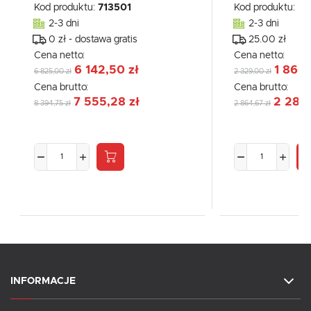
Kod produktu:
713501
Kod produktu:
PX
2-3 dni
2-3 dni
0 zł - dostawa gratis
25.00 zł
Cena netto:
Cena netto:
6 142,50 zł
1 860,
6 825,00 zł
2 329,00 zł
Cena brutto:
Cena brutto:
7 555,28 zł
2 288,
8 394,75 zł
2 864,67 zł
INFORMACJE