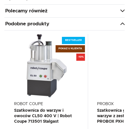
Polecamy również
Podobne produkty
BESTSELLER
POKAZ U KLIENTA
-10%
ROBOT COUPE
PROBOX
Szatkownica do warzyw i
Szatkownica ga
owoców CL50 400 V | Robot
warzyw z zestaw
Coupe 713501 Stalgast
PROBOX PXHLC