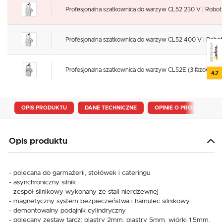
Profesjonalna szatkownica do warzyw CL52 230 V | Robot
Profesjonalna szatkownica do warzyw CL52 400 V | Robot
SEE REVIEWS
Profesjonalna szatkownica do warzyw CL52E (3-fazowa) | 2
4.7
OPIS PRODUKTU
DANE TECHNICZNE
OPINIE O PRODUKCIE
Opis produktu
- polecana do garmażerii, stołówek i cateringu
- asynchroniczny silnik
- zespół silnikowy wykonany ze stali nierdzewnej
- magnetyczny system bezpieczeństwa i hamulec silnikowy
- demontowalny podajnik cylindryczny
- polecany zestaw tarcz: plastry 2mm, plastry 5mm, wiórki 1.5mm,