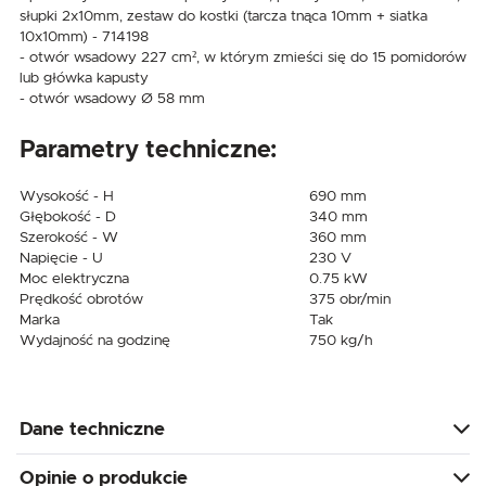
słupki 2x10mm, zestaw do kostki (tarcza tnąca 10mm + siatka
10x10mm) - 714198
- otwór wsadowy 227 cm², w którym zmieści się do 15 pomidorów
lub główka kapusty
- otwór wsadowy Ø 58 mm
Parametry techniczne:
Wysokość - H
690 mm
Głębokość - D
340 mm
Szerokość - W
360 mm
Napięcie - U
230 V
Moc elektryczna
0.75 kW
Prędkość obrotów
375 obr/min
Marka
Tak
Wydajność na godzinę
750 kg/h
Dane techniczne
Opinie o produkcie