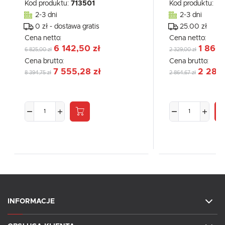
Kod produktu:
713501
Kod produktu:
PX
2-3 dni
2-3 dni
0 zł - dostawa gratis
25.00 zł
Cena netto:
Cena netto:
6 142,50 zł
1 860,
6 825,00 zł
2 329,00 zł
Cena brutto:
Cena brutto:
7 555,28 zł
2 288,
8 394,75 zł
2 864,67 zł
INFORMACJE