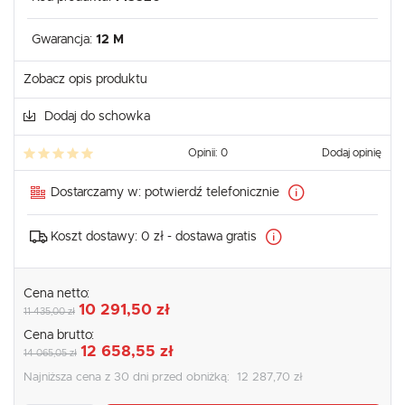
Gwarancja:
12 M
Zobacz opis produktu
Dodaj do schowka
Opinii: 0
Dodaj opinię
Dostarczamy w:
potwierdź telefonicznie
Koszt dostawy:
0 zł - dostawa gratis
Cena netto:
10 291,50 zł
11 435,00 zł
Cena brutto:
12 658,55 zł
14 065,05 zł
Najniższa cena z 30 dni przed obniżką:
12 287,70 zł