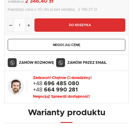
2 346,40 zł
3 099,60 zł
Najniższa cena z 30 dni przed obniżką:
2 195,37 zł
DO KOSZYKA
NEGOCJUJ CENĘ
ZAMÓW ROZMOWĘ
ZAMÓW PRZEZ EMAIL
Zadzwoń! Chętnie Ci doradzimy!
+48
696 485 080
+48
664 990 281
Negocjuj! Sprawdź dostępność!
Warianty produktu