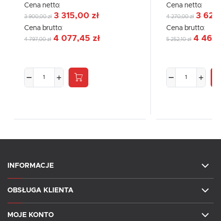
Cena netto:
Cena netto:
3 315,00 zł
3 629
3 900,00 zł
4 270,00 zł
Cena brutto:
Cena brutto:
4 077,45 zł
4 464,
4 797,00 zł
5 252,10 zł
INFORMACJE
OBSŁUGA KLIENTA
MOJE KONTO