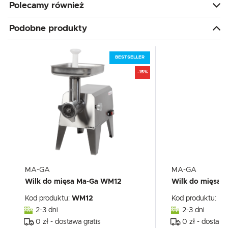
Polecamy również
Podobne produkty
BESTSELLER
-15%
MA-GA
MA-GA
Wilk do mięsa Ma-Ga WM12
Wilk do mięsa 
Kod produktu:
WM12
Kod produktu:
Ma
2-3 dni
2-3 dni
0 zł - dostawa gratis
0 zł - dostawa