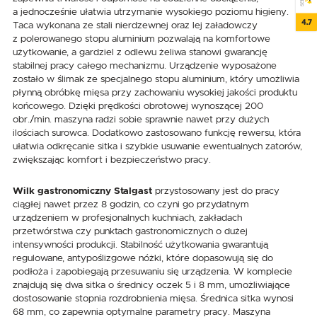
a jednocześnie ułatwia utrzymanie wysokiego poziomu higieny.
4.7
Taca wykonana ze stali nierdzewnej oraz lej załadowczy
z polerowanego stopu aluminium pozwalają na komfortowe
użytkowanie, a gardziel z odlewu żeliwa stanowi gwarancję
stabilnej pracy całego mechanizmu. Urządzenie wyposażone
zostało w ślimak ze specjalnego stopu aluminium, który umożliwia
płynną obróbkę mięsa przy zachowaniu wysokiej jakości produktu
końcowego. Dzięki prędkości obrotowej wynoszącej 200
obr./min. maszyna radzi sobie sprawnie nawet przy dużych
ilościach surowca. Dodatkowo zastosowano funkcję rewersu, która
ułatwia odkręcanie sitka i szybkie usuwanie ewentualnych zatorów,
zwiększając komfort i bezpieczeństwo pracy.
Wilk gastronomiczny Stalgast
przystosowany jest do pracy
ciągłej nawet przez 8 godzin, co czyni go przydatnym
urządzeniem w profesjonalnych kuchniach, zakładach
przetwórstwa czy punktach gastronomicznych o dużej
intensywności produkcji. Stabilność użytkowania gwarantują
regulowane, antypoślizgowe nóżki, które dopasowują się do
podłoża i zapobiegają przesuwaniu się urządzenia. W komplecie
znajdują się dwa sitka o średnicy oczek 5 i 8 mm, umożliwiające
dostosowanie stopnia rozdrobnienia mięsa. Średnica sitka wynosi
68 mm, co zapewnia optymalne parametry pracy. Maszyna