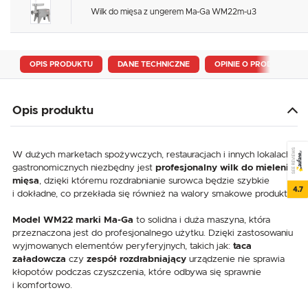
Wilk do mięsa z ungerem Ma-Ga WM22m-u3
OPIS PRODUKTU
DANE TECHNICZNE
OPINIE O PRODUKCIE
Opis produktu
SEE REVIEWS
W dużych marketach spożywczych, restauracjach i innych lokalach
gastronomicznych niezbędny jest
profesjonalny wilk do mielenia
mięsa
, dzięki któremu rozdrabnianie surowca będzie szybkie
4.7
i dokładne, co przekłada się również na walory smakowe produktu.
Model WM22 marki Ma-Ga
to solidna i duża maszyna, która
przeznaczona jest do profesjonalnego użytku. Dzięki zastosowaniu
wyjmowanych elementów peryferyjnych, takich jak:
taca
załadowcza
czy
zespół rozdrabniający
urządzenie nie sprawia
kłopotów podczas czyszczenia, które odbywa się sprawnie
i komfortowo.