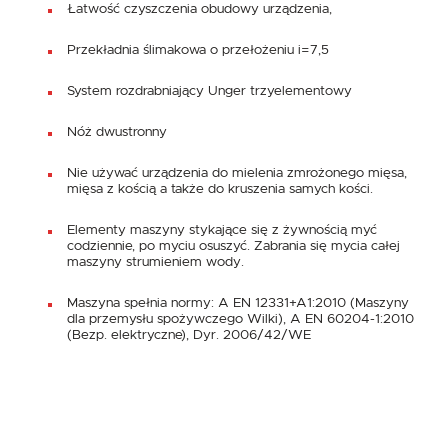
Łatwość czyszczenia obudowy urządzenia,
Przekładnia ślimakowa o przełożeniu i=7,5
System rozdrabniający Unger trzyelementowy
Nóż dwustronny
Nie używać urządzenia do mielenia zmrożonego mięsa,
mięsa z kością a także do kruszenia samych kości.
Elementy maszyny stykające się z żywnością myć
codziennie, po myciu osuszyć. Zabrania się mycia całej
maszyny strumieniem wody.
Maszyna spełnia normy: A EN 12331+A1:2010 (Maszyny
dla przemysłu spożywczego Wilki), A EN 60204-1:2010
(Bezp. elektryczne), Dyr. 2006/42/WE