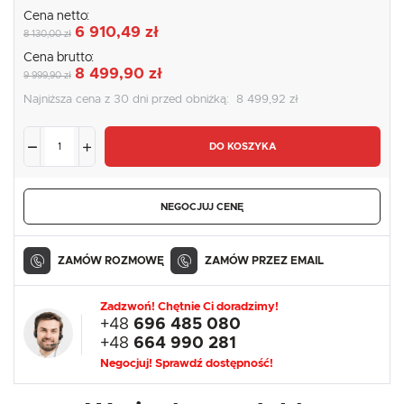
Cena netto:
6 910,49 zł
8 130,00 zł
Cena brutto:
8 499,90 zł
9 999,90 zł
Najniższa cena z 30 dni przed obniżką:
8 499,92 zł
DO KOSZYKA
NEGOCJUJ CENĘ
ZAMÓW ROZMOWĘ
ZAMÓW PRZEZ EMAIL
Zadzwoń! Chętnie Ci doradzimy!
+48
696 485 080
+48
664 990 281
Negocjuj! Sprawdź dostępność!