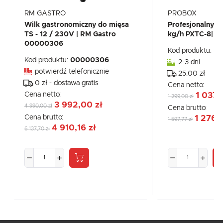
RM GASTRO
PROBOX
Wilk gastronomiczny do mięsa
Profesjonalny w
TS - 12 / 230V | RM Gastro
kg/h PXTC-8| 
00000306
Kod produktu:
PX
Kod produktu:
00000306
2-3 dni
potwierdź telefonicznie
25.00 zł
0 zł - dostawa gratis
Cena netto:
Cena netto:
1 037,
1 299,00 zł
3 992,00 zł
4 990,00 zł
Cena brutto:
Cena brutto:
1 276,
1 597,77 zł
4 910,16 zł
6 137,70 zł