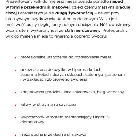
Prezentowany wilk do mielenia mięsa posiada ponadto
napęd
w formie przekładni ślimakowej
, dzięki czemu maszyna
pracuje
ciszej
i charakteryzuje się
długą żywotnością
– nawet przy
intensywnym użytkowaniu. Atutem dodatkowym Wilka jest
możliwość pracy ciągłej, przy pełnym obciążeniu. Nóż dwustronny
wraz z sitem wykonany jest ze
stali nierdzewnej.
Profesjonalny
wilk do mielenia mięsa to gwarancja dobrego wyboru!
profesjonalne urządzenie do rozdrabniania mięsa,
przeznaczona do użytku w hipermarketach,
supermarketach, dużych sklepach, cateringu, gastronomii
i w zakładach zbiorowego żywienia
zdejmowana gardziel i taca załadowcza, bieg wsteczny
łatwy w utrzymaniu czystości
wyposażony w system rozdrabniający Unger 3-
elementowy
niezawodna przekładnia ślimakowa