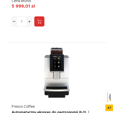
Cena brutto:
5 999,01 zł
SEE REVIEWS
Fresco Coffee
4.7
Automatyczny ekspres do gastronomii P-2L |