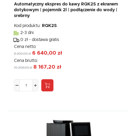
Automatyczny ekspres do kawy RQK2S z ekranem
dotykowym | pojemnik 2l | podłączenie do wody |
srebrny
Kod produktu:
RQK2S
2-3 dni
0 zł - dostawa gratis
Cena netto:
6 640,00 zł
8 300,00 zł
Cena brutto:
8 167,20 zł
10 209,00 zł