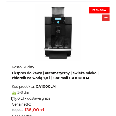
PROMOCJA
-20%
Resto Quality
Ekspres do kawy | automatyczny | świeże mleko |
zbiornik na wodę 1,8 l | Carimali CA1000LM
Kod produktu:
CA1000LM
2-3 dni
0 zł - dostawa gratis
Cena netto:
136,00 zł
170,00 zł