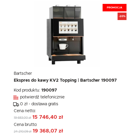
PROMOCJA
-20%
Bartscher
Ekspres do kawy KV2 Topping | Bartscher 190097
Kod produktu:
190097
potwierdź telefonicznie
0 zł - dostawa gratis
Cena netto:
15 746,40 zł
19 683,00 zł
Cena brutto:
19 368,07 zł
24 210,09 zł