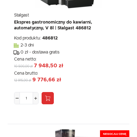
komunikatów mediów społecznościowych.
Stalgast
Ekspres gastronomiczny do kawiarni,
automatyczny, V 8l | Stalgast 486812
Kod produktu:
486812
2-3 dni
0 zł - dostawa gratis
Cena netto:
7 948,50 zł
10 500,00 zł
Cena brutto:
9 776,66 zł
12 915,00 zł
NEGOCJUJ CENĘ