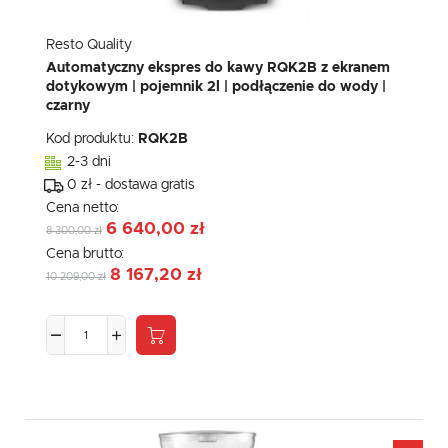
Resto Quality
Automatyczny ekspres do kawy RQK2B z ekranem
dotykowym | pojemnik 2l | podłączenie do wody |
czarny
Kod produktu:
RQK2B
2-3 dni
0 zł - dostawa gratis
Cena netto:
6 640,00 zł
8 300,00 zł
Cena brutto:
8 167,20 zł
10 209,00 zł