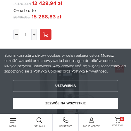
12 429,94 zł
16 420,00 zł
Cena brutto:
15 288,83 zł
20 196,60 zł
Strona korzysta z plików cookies w celu realizacji usług. Możesz
określić warunki przechowywania lub dostępu do plików cookies
ZAPISZ WYBRANE
klikając przycisk Ustawienia. Aby dowiedzieć się więcej zachęcamy do
-20%
zapoznania się z Polityką Cookies oraz Polityką Prywatności.
ZEZWÓL NA WSZYSTKIE
USTAWIENIA
ZEZWÓL NA WSZYSTKIE
0
KOSZYK
MENU
SZUKAJ
KONTAKT
MOJE KONTO