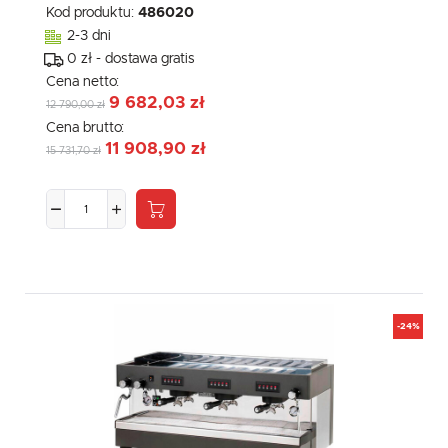
Kod produktu:
486020
2-3 dni
0 zł - dostawa gratis
Cena netto:
9 682,03 zł
12 790,00 zł
Cena brutto:
11 908,90 zł
15 731,70 zł
-24%