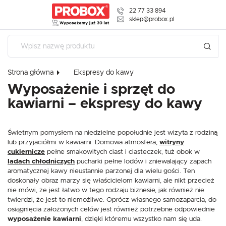
22 77 33 894
USTAWIENIA REGIONALNE
sklep@probox.pl
Lokalizacja
Polska
Strona główna
Ekspresy do kawy
Język
USTAWIENIA
Wyposażenie i sprzęt do
polski
kawiarni – ekspresy do kawy
Szanujemy Twoją prywatność. Możesz zmienić ustawienia
Waluta
cookies lub zaakceptować je wszystkie. W dowolnym
Polski złoty (PLN)
momencie możesz dokonać zmiany swoich ustawień.
Świetnym pomysłem na niedzielne popołudnie jest wizyta z rodziną
lub przyjaciółmi w kawiarni. Domowa atmosfera,
witryny
cukiernicze
pełne smakowitych ciast i ciasteczek, tuż obok w
ZAPISZ
Niezbędne
ladach chłodniczych
pucharki pełne lodów i zniewalający zapach
aromatycznej kawy nieustannie parzonej dla wielu gości. Ten
Niezbędne pliki cookies służą do prawidłowego funkcjonowania strony
internetowej i umożliwiają Ci komfortowe korzystanie z oferowanych przez
doskonały obraz marzy się właścicielom kawiarni, ale nikt przecież
nas usług.
nie mówi, że jest łatwo w tego rodzaju biznesie, jak również nie
Pliki cookies odpowiadają na podejmowane przez Ciebie działania w celu
twierdzi, że jest to niemożliwe. Oprócz własnego samozaparcia, do
Więcej
m.in. dostosowania Twoich ustawień preferencji prywatności, logowania czy
osiągnięcia założonych celów jest również potrzebne odpowiednie
wypełniania formularzy. Dzięki plikom cookies strona, z której korzystasz,
wyposażenie kawiarni
, dzięki któremu wszystko nam się uda.
może działać bez zakłóceń.