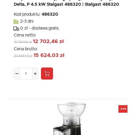
Delta, P 4.5 kW Stalgast 486320 | Stalgast 486320
Kod produktu:
486320
2-3 dni
0 zł - dostawa gratis
Cena netto:
12 702,46 zł
16 780,00 zł
Cena brutto:
15 624,03 zł
20 639,40 zł
-24%