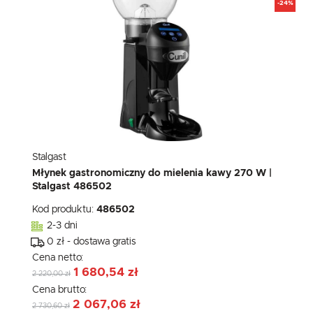
-24%
Stalgast
Młynek gastronomiczny do mielenia kawy 270 W |
Stalgast 486502
Kod produktu:
486502
2-3 dni
0 zł - dostawa gratis
Cena netto:
1 680,54 zł
2 220,00 zł
Cena brutto:
2 067,06 zł
2 730,60 zł