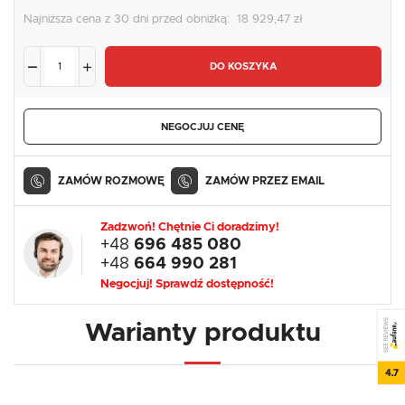
Najniższa cena z 30 dni przed obniżką:
18 929,47 zł
DO KOSZYKA
NEGOCJUJ CENĘ
ZAMÓW ROZMOWĘ
ZAMÓW PRZEZ EMAIL
Zadzwoń! Chętnie Ci doradzimy!
+48
696 485 080
+48
664 990 281
Negocjuj! Sprawdź dostępność!
SEE REVIEWS
Warianty produktu
4.7