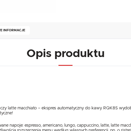
E INFORMACJE
Opis produktu
, czy latte macchiato – ekspres automatyczny do kawy RQK8S wydob
tyczne!
e napoje: espresso, americano, lungo, cappuccino, latte, latte macc
iwością rozszerzenia menu według własnych preferencji, np. o rist