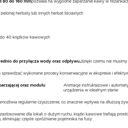
d 80 do 160 mm
pozwala na wygodne zaparzanie kawy w filiżankac
zielonej herbaty lub innych herbat liściastych
ci do 40 krążków kawowych
rednio do przyłącza wody oraz odpływu,
dzięki czemu nie musimy
USTAWIENIA
a sprawdzać wykonane procesy konserwacyjne w ekspresie i efektyw
Szanujemy Twoją prywatność. Możesz zmienić ustawienia cookies lub zaakceptować je
arzającej oraz modułu
Animacje instruktażowe i automat
wszystkie. W dowolnym momencie możesz dokonać zmiany swoich ustawień.
USTAWIENIA REGIONALNE
urządzenia w idealnym stanie
ożliwia regularnie czyszczenie, co znacznie wpływa na dłuższą żyw
Niezbędne
Lokalizacja
Niezbędne pliki cookies służą do prawidłowego funkcjonowania strony internetowej i umożliwiają Ci
Polska
e zastosowanie dla lokali o dużym ruchu, krążki kawowe trafiają pr
komfortowe korzystanie z oferowanych przez nas usług.
 eliminując częste opróżnianie pojemnika na fusy
Pliki cookies odpowiadają na podejmowane przez Ciebie działania w celu m.in. dostosowania Twoich
Więcej
Język
ustawień preferencji prywatności, logowania czy wypełniania formularzy. Dzięki plikom cookies strona
z której korzystasz, może działać bez zakłóceń.