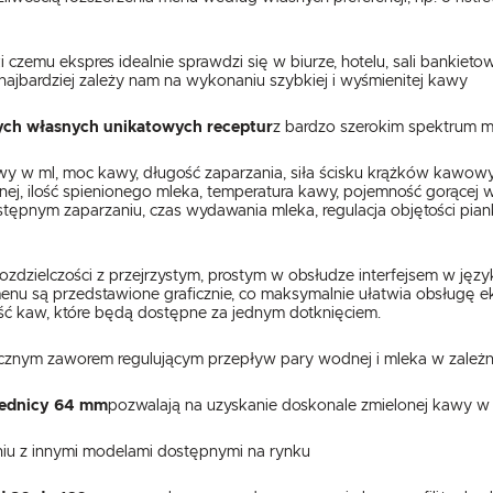
ki czemu ekspres idealnie sprawdzi się w biurze, hotelu, sali bankietowe
najbardziej zależy nam na wykonaniu szybkiej i wyśmienitej kawy
ch własnych unikatowych receptur
z bardzo szerokim spektrum m
wy w ml, moc kawy, długość zaparzania, siła ścisku krążków kawowy
znej, ilość spienionego mleka, temperatura kawy, pojemność gorącej
ępnym zaparzaniu, czas wydawania mleka, regulacja objętości pian
rozdzielczości z przejrzystym, prostym w obsłudze interfejsem w języ
nu są przedstawione graficznie, co maksymalnie ułatwia obsługę 
ść kaw, które będą dostępne za jednym dotknięciem.
ycznym zaworem regulującym przepływ pary wodnej i mleka w zależn
średnicy 64 mm
pozwalają na uzyskanie doskonale zmielonej kawy w 
iu z innymi modelami dostępnymi na rynku