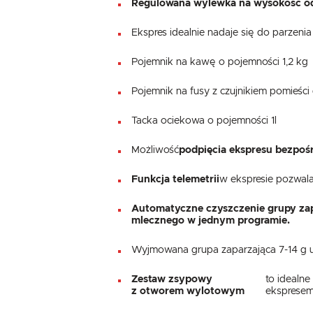
Regulowana wylewka na wysokość o
Ekspres idealnie nadaje się do parzenia 
Pojemnik na kawę o pojemności 1,2 kg
Pojemnik na fusy z czujnikiem pomieś
Tacka ociekowa o pojemności 1l
Możliwość
podpięcia ekspresu bezpoś
Funkcja telemetrii
w ekspresie pozwal
Automatyczne czyszczenie grupy zap
mlecznego w jednym programie.
Wyjmowana grupa zaparzająca 7-14 g um
Zestaw zsypowy
to idealn
z otworem wylotowym
ekspresem,