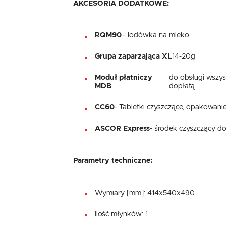
AKCESORIA DODATKOWE:
RQM90
– lodówka na mleko
Grupa zaparzająca XL
14-20g
Moduł płatniczy
do obsługi wszyst
MDB
dopłatą
CC60
- Tabletki czyszczące, opakowani
ASCOR Express
- środek czyszczący do
Parametry techniczne:
Wymiary [mm]: 414x540x490
Ilość młynków: 1