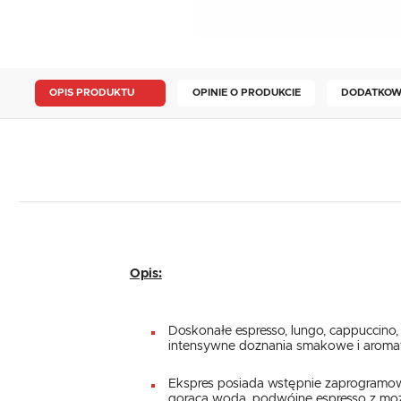
OPIS PRODUKTU
OPINIE O PRODUKCIE
DODATKOW
Opis:
Doskonałe espresso, lungo, cappuccino
intensywne doznania smakowe i aroma
Ekspres posiada wstępnie zaprogramowan
gorąca woda, podwójne espresso z możl