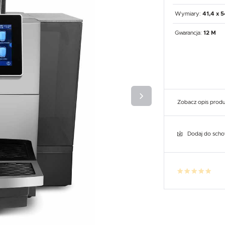
UX
WHIRLPOOL
YATO GASTRO
PROFESSIONAL
Wymiary:
41,4 x 
Gwarancja:
12 M
Zobacz opis prod
Dodaj do sch