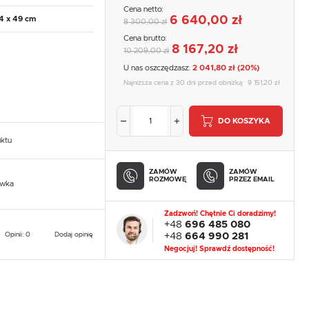
Cena netto:
6 640,00 zł
54 x 49 cm
8 300,00 zł
Cena brutto:
8 167,20 zł
10 209,00 zł
U nas oszczędzasz:
2 041,80 zł (20%)
Najniższa cena z 30 dni przed obniżką:
9 151,20 zł
DO KOSZYKA
uktu
ZAMÓW
ZAMÓW
ROZMOWĘ
PRZEZ EMAIL
owka
Zadzwoń! Chętnie Ci doradzimy!
+48
696 485 080
Opinii: 0
Dodaj opinię
+48
664 990 281
Negocjuj! Sprawdź dostępność!