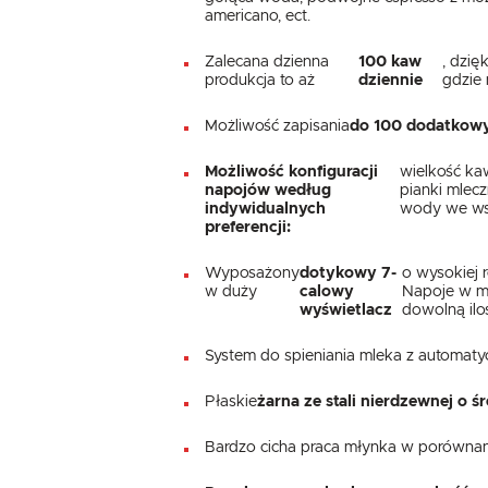
americano, ect.
Zalecana dzienna
100 kaw
, dzię
produkcja to aż
dziennie
gdzie 
Możliwość zapisania
do 100 dodatkowy
Możliwość konfiguracji
wielkość ka
napojów według
pianki mlec
indywidualnych
wody we wst
preferencji:
Wyposażony
dotykowy 7-
o wysokiej 
w duży
calowy
Napoje w me
wyświetlacz
dowolną ilo
System do spieniania mleka z automat
Płaskie
żarna ze stali nierdzewnej o 
Bardzo cicha praca młynka w porównan