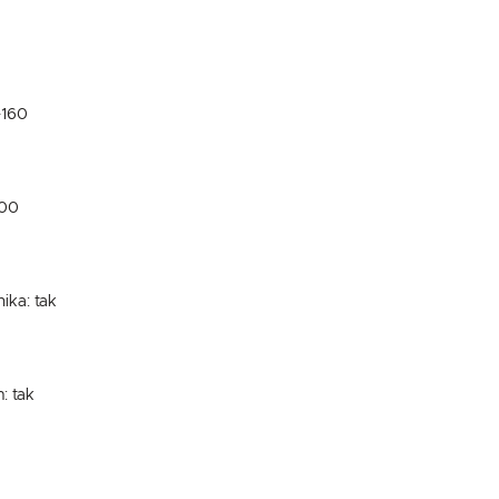
-160
100
ika: tak
: tak