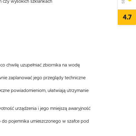
h czy wysokich szklankach
4.7
 co chwilę uzupełniać zbiornika na wodę
nie zaplanować jego przeglądy techniczne
yczne powiadomieniom, ułatwiają utrzymanie
otność urządzenia i jego mniejszą awaryjność
osto do pojemnika umieszczonego w szafce pod
,