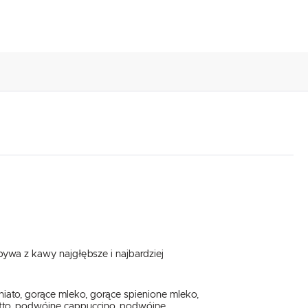
ywa z kawy najgłębsze i najbardziej
hiato, gorące mleko, gorące spienione mleko,
retto, podwójne cappuccino, podwójne