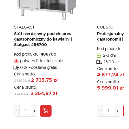
STALGAST
QUESTO
Stół nierdzewny pod ekspres
Profesjonalny e
gastronomiczny do kawiarni |
gastronomii | 
Stalgast 486700
Kod produktu:
M
Kod produktu:
486700
2-3 dni
potwierdź telefonicznie
25.00 zł
0 zł - dostawa gratis
Cena netto:
Cena netto:
4 877,24 zł
2 735,75 zł
3 530,00 zł
Cena brutto:
Cena brutto:
5 999,01 zł
3 364,97 zł
4 341,90 zł