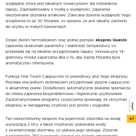
wyglądzie, ktore jest idealnym towarzyszem dla miłośników
napoju. Zaprojektowany z myślą o wydajności, zapewnia
niezrównane doznania smakowe. Zalecana dzienna wydajność tego
urządzenia to aż 30 filiżanek, co sprawia, że jest idealny zarówno
do użytku w małych kawiarniach.
Dzięki dwóm termoblokom oraz jednej pompie,
ekspres Questo
zapewnia doskonałe parametry i stabilność temperatury, co
przekłada się na idealnie przygotowane napary. Innowacyjny 14-
gramowy moduł zaparzania dba o to, aby każda filiżanka była
aromatyczna i intensywna.
Funkcja One Touch Cappuccino to prawdziwy atut tego ekspresu.
Pozwala ona jednym dotknięciem przygotować pyszne cappuccino
o aksamitnej pianie. Dodatkowo, automatyczne płukanie spieniacza
do mleka zapewnia bezproblemowe i higieniczne użytkowanie.
Zautomatyzowane programy czyszczenia sprawiają, że utrzymanie
SEE REVIEWS
ekspresu w nienagannej czystości jest proste i wygodne.
Ten wszechstronny ekspres ma pojemność zbiornika na wodę
4.7
wynoszącą 2 litry, a także możliwość pobierania wody
z zewnętrznego zbiornika, co ułatwia jego obsługę. Zbiornik
o pojemności 250 g pozwala cieszyć się świeżo zmielonymi