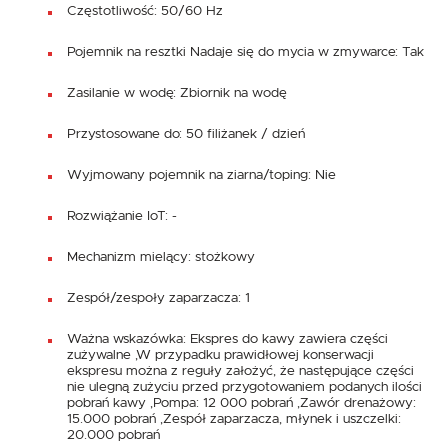
Częstotliwość: 50/60 Hz
Pojemnik na resztki Nadaje się do mycia w zmywarce: Tak
Zasilanie w wodę: Zbiornik na wodę
Przystosowane do: 50 filiżanek / dzień
Wyjmowany pojemnik na ziarna/toping: Nie
Rozwiążanie IoT: -
Mechanizm mielący: stożkowy
Zespół/zespoły zaparzacza: 1
Ważna wskazówka: Ekspres do kawy zawiera części
zużywalne ,W przypadku prawidłowej konserwacji
ekspresu można z reguły założyć, że następujące części
nie ulegną zużyciu przed przygotowaniem podanych ilości
pobrań kawy ,Pompa: 12 000 pobrań ,Zawór drenażowy:
15.000 pobrań ,Zespół zaparzacza, młynek i uszczelki:
20.000 pobrań