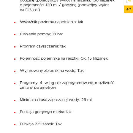
godzinę (pojedynczy wylot na filiżanki) ,60 filiżanek
o pojemności 120 ml / godzinę (podwójny wylot
4.7
na filiżanki)
Wskaźnik poziomu napełnienia: tak
Ciśnienie pompy: 19 bar
Program czyszczenia: tak
Pojemność pojemnika na resztki: Ok. 15 filiżanek
Wyjmowany zbiornik na wodę: Tak
Programy: 4, wstępnie zaprogramowane, możliwość
zmiany parametrów
Minimalna ilość zaparzanej wody: 25 ml
Funkcja gorącego mleka: tak
Funkcja 2 filiżanek: Tak