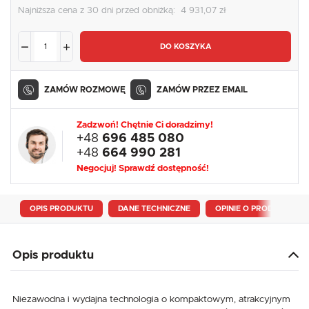
Najniższa cena z 30 dni przed obniżką:
4 931,07 zł
DO KOSZYKA
ZAMÓW ROZMOWĘ
ZAMÓW PRZEZ EMAIL
Zadzwoń! Chętnie Ci doradzimy!
+48
696 485 080
+48
664 990 281
Negocjuj! Sprawdź dostępność!
OPIS PRODUKTU
DANE TECHNICZNE
OPINIE O PRODUKCIE
Opis produktu
Niezawodna i wydajna technologia o kompaktowym, atrakcyjnym