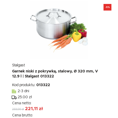
-5%
Stalgast
Garnek niski z pokrywką, stalowy, Ø 320 mm, V
12.9 l | Stalgast 013322
Kod produktu:
013322
2-3 dni
25.00 zł
Cena netto:
221,11 zł
233,00 zł
Cena brutto: