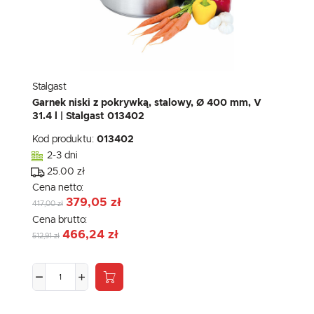
Stalgast
Garnek niski z pokrywką, stalowy, Ø 400 mm, V
31.4 l | Stalgast 013402
Kod produktu:
013402
2-3 dni
25.00 zł
Cena netto:
379,05 zł
417,00 zł
Cena brutto:
466,24 zł
512,91 zł