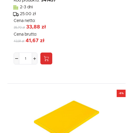
Kod produktu:
341457
2-3 dni
25.00 zł
Cena netto:
33,88 zł
35,70 zł
Cena brutto:
41,67 zł
43,91 zł
-5%