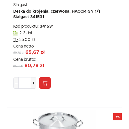
Stalgast
Deska do krojenia, czerwona, HACCP, GN 1/1 |
Stalgast 341531
Kod produktu:
341531
2-3 dni
25.00 zł
Cena netto:
65,67 zł
69,20 zł
Cena brutto:
80,78 zł
85,12 zł
-9%