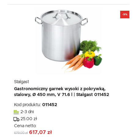
-9%
Stalgast
Gastronomiczny garnek wysoki z pokrywką,
stalowy, Ø 450 mm, V 71.6 l | Stalgast 011452
Kod produktu:
011452
2-3 dni
25.00 zł
Cena netto:
617,07 zł
679,00 zł