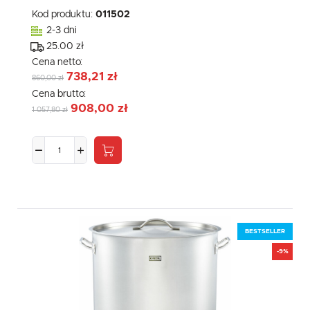
komunikatów mediów społecznościowych.
Kod produktu:
011502
2-3 dni
25.00 zł
Cena netto:
738,21 zł
860,00 zł
Cena brutto:
908,00 zł
1 057,80 zł
BESTSELLER
-9%