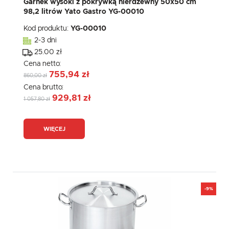
Garnek wysoki z pokrywką nierdzewny 50x50 cm
98,2 litrów Yato Gastro YG-00010
Kod produktu:
YG-00010
2-3 dni
25.00 zł
Cena netto:
755,94 zł
860,00 zł
Cena brutto:
929,81 zł
1 057,80 zł
WIĘCEJ
-9%