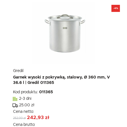
-4%
Gredil
Garnek wysoki z pokrywką, stalowy, Ø 360 mm, V
36.6 l | Gredil 011365
Kod produktu:
011365
2-3 dni
25.00 zł
Cena netto:
242,93 zł
252,00 zł
Cena brutto: