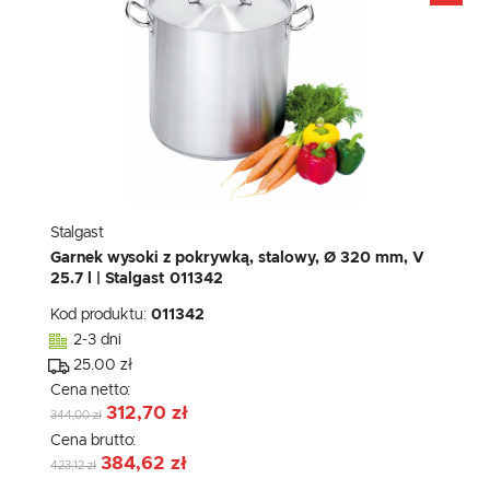
Stalgast
Garnek wysoki z pokrywką, stalowy, Ø 320 mm, V
25.7 l | Stalgast 011342
Kod produktu:
011342
2-3 dni
25.00 zł
Cena netto:
312,70 zł
344,00 zł
Cena brutto:
384,62 zł
423,12 zł