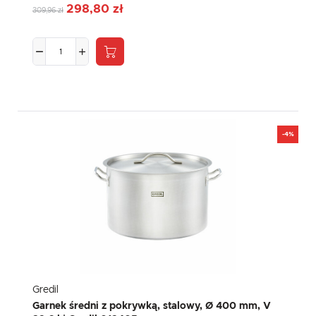
298,80 zł
309,96 zł
-4%
Gredil
Garnek średni z pokrywką, stalowy, Ø 400 mm, V