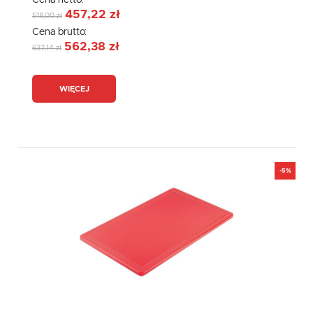
Cena netto:
457,22 zł
518,00 zł
Cena brutto:
562,38 zł
637,14 zł
WIĘCEJ
-5%