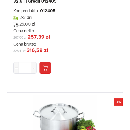
32.6 l | Gredil 012405
Kod produktu:
012405
2-3 dni
25.00 zł
Cena netto:
257,39 zł
267,00 zł
Cena brutto:
316,59 zł
328,41 zł
-9%