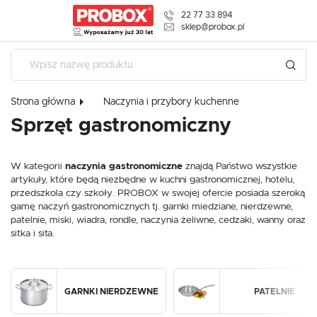
22 77 33 894
USTAWIENIA REGIONALNE
sklep@probox.pl
Lokalizacja
Polska
Strona główna
Naczynia i przybory kuchenne
Język
USTAWIENIA
Sprzęt gastronomiczny
polski
Szanujemy Twoją prywatność. Możesz zmienić ustawienia
Waluta
cookies lub zaakceptować je wszystkie. W dowolnym
W kategorii
naczynia gastronomiczne
znajdą Państwo wszystkie
Polski złoty (PLN)
momencie możesz dokonać zmiany swoich ustawień.
artykuły, które będą niezbędne w kuchni gastronomicznej, hotelu,
przedszkola czy szkoły. PROBOX w swojej ofercie posiada szeroką
gamę naczyń gastronomicznych tj. garnki miedziane, nierdzewne,
ZAPISZ
patelnie, miski, wiadra, rondle, naczynia żeliwne, cedzaki, wanny oraz
Niezbędne
sitka i sita.
Niezbędne pliki cookies służą do prawidłowego funkcjonowania strony
internetowej i umożliwiają Ci komfortowe korzystanie z oferowanych przez
nas usług.
Pliki cookies odpowiadają na podejmowane przez Ciebie działania w celu
Więcej
m.in. dostosowania Twoich ustawień preferencji prywatności, logowania czy
GARNKI NIERDZEWNE
PATELNIE
wypełniania formularzy. Dzięki plikom cookies strona, z której korzystasz,
może działać bez zakłóceń.