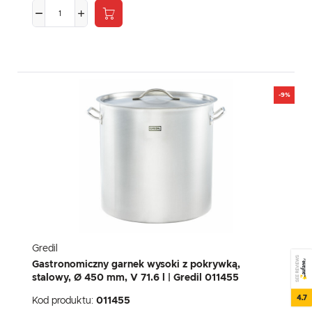
-9%
Gredil
SEE REVIEWS
Gastronomiczny garnek wysoki z pokrywką,
stalowy, Ø 450 mm, V 71.6 l | Gredil 011455
4.7
Kod produktu:
011455