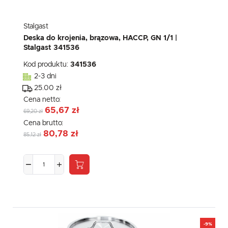
Stalgast
Deska do krojenia, brązowa, HACCP, GN 1/1 |
Stalgast 341536
Kod produktu:
341536
2-3 dni
25.00 zł
Cena netto:
65,67 zł
69,20 zł
Cena brutto:
80,78 zł
85,12 zł
-9%