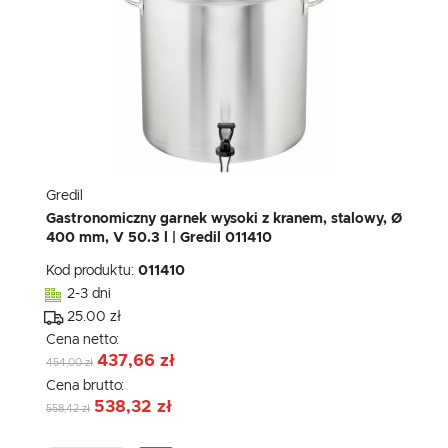
Gredil
Gastronomiczny garnek wysoki z kranem, stalowy, Ø
400 mm, V 50.3 l | Gredil 011410
Kod produktu:
011410
2-3 dni
25.00 zł
Cena netto:
437,66 zł
454,00 zł
Cena brutto:
538,32 zł
558,42 zł