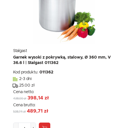
Stalgast
Garnek wysoki z pokrywką, stalowy, Ø 360 mm, V
36.6 l | Stalgast 011362
Kod produktu:
011362
2-3 dni
25.00 zł
Cena netto:
398,14 zł
438,00 zł
Cena brutto:
489,71 zł
538,74 zł