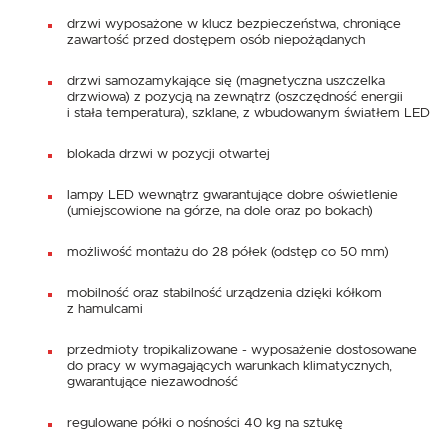
drzwi wyposażone w klucz bezpieczeństwa, chroniące
zawartość przed dostępem osób niepożądanych
drzwi samozamykające się (magnetyczna uszczelka
drzwiowa) z pozycją na zewnątrz (oszczędność energii
i stała temperatura), szklane, z wbudowanym światłem LED
blokada drzwi w pozycji otwartej
lampy LED wewnątrz gwarantujące dobre oświetlenie
(umiejscowione na górze, na dole oraz po bokach)
możliwość montażu do 28 półek (odstęp co 50 mm)
mobilność oraz stabilność urządzenia dzięki kółkom
z hamulcami
przedmioty tropikalizowane - wyposażenie dostosowane
do pracy w wymagających warunkach klimatycznych,
gwarantujące niezawodność
regulowane półki o nośności 40 kg na sztukę