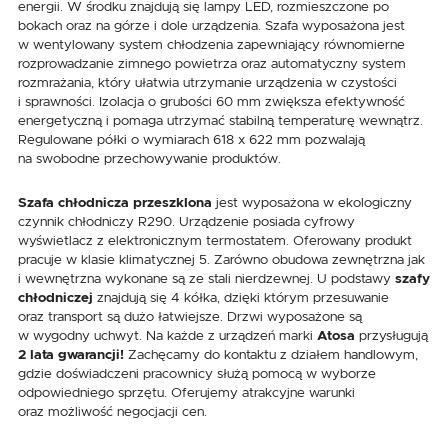
energii. W środku znajdują się lampy LED, rozmieszczone po
bokach oraz na górze i dole urządzenia. Szafa wyposażona jest
w wentylowany system chłodzenia zapewniający równomierne
rozprowadzanie zimnego powietrza oraz automatyczny system
rozmrażania, który ułatwia utrzymanie urządzenia w czystości
i sprawności. Izolacja o grubości 60 mm zwiększa efektywność
energetyczną i pomaga utrzymać stabilną temperaturę wewnątrz.
Regulowane półki o wymiarach 618 x 622 mm pozwalają
na swobodne przechowywanie produktów.
Szafa chłodnicza przeszklona
jest wyposażona w ekologiczny
czynnik chłodniczy R290. Urządzenie posiada cyfrowy
wyświetlacz z elektronicznym termostatem. Oferowany produkt
pracuje w klasie klimatycznej 5. Zarówno obudowa zewnętrzna jak
i wewnętrzna wykonane są ze stali nierdzewnej. U podstawy
szafy
chłodniczej
znajdują się 4 kółka, dzięki którym przesuwanie
oraz transport są dużo łatwiejsze. Drzwi wyposażone są
w wygodny uchwyt. Na każde z urządzeń marki
Atosa
przysługują
2 lata gwarancji!
Zachęcamy do kontaktu z działem handlowym,
gdzie doświadczeni pracownicy służą pomocą w wyborze
odpowiedniego sprzętu. Oferujemy atrakcyjne warunki
oraz możliwość negocjacji cen.