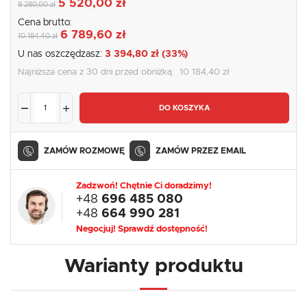
5 520,00 zł
8 280,00 zł
Cena brutto:
6 789,60 zł
10 184,40 zł
U nas oszczędzasz:
3 394,80 zł (33%)
Najniższa cena z 30 dni przed obniżką:
10 184,40 zł
DO KOSZYKA
ZAMÓW ROZMOWĘ
ZAMÓW PRZEZ EMAIL
Zadzwoń! Chętnie Ci doradzimy!
+48
696 485 080
+48
664 990 281
Negocjuj! Sprawdź dostępność!
Warianty produktu