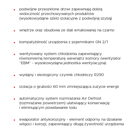
podwójne przeszklone drzwi zapewniają dobrą
widoczność przechowywanych produktów
(wysokowydajne szkło izolacyjne z podwójną szybą)
wnętrze oraz obudowa ze stali emaliowanej na czarno
kompatybilność urządzenia z pojemnikami GN 2/1
wentylowany system chłodzenia zapewniający
równomierną temperaturę wewnątrz komory (wentylator
“EBM” - wysokowydajna jednostka wentylacyjna)
wydajny i ekologiczny czynnik chłodniczy R290
izolacja o grubości 60 mm zmniejszająca zużycie energii
automatyczny system rozmrażania Air Defrost
(rozmrażanie powietrzem) ułatwiający konserwację
i eliminującym powstawanie lodu
ewaporator antykorozyjny - element odporny na działanie
wilgoci i korozji, zapewniający długą żywotność urządzenia