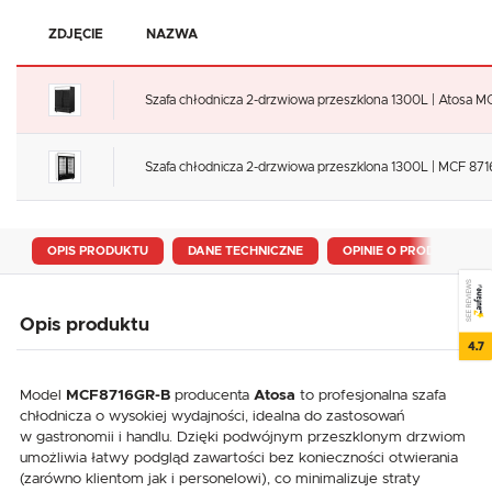
ZDJĘCIE
NAZWA
Szafa chłodnicza 2-drzwiowa przeszklona 1300L | Atosa 
Szafa chłodnicza 2-drzwiowa przeszklona 1300L | MCF 8
OPIS PRODUKTU
DANE TECHNICZNE
OPINIE O PRODUKCIE
SEE REVIEWS
Opis produktu
4.7
Model
MCF8716GR-B
producenta
Atosa
to profesjonalna szafa
chłodnicza o wysokiej wydajności, idealna do zastosowań
w gastronomii i handlu. Dzięki podwójnym przeszklonym drzwiom
umożliwia łatwy podgląd zawartości bez konieczności otwierania
(zarówno klientom jak i personelowi), co minimalizuje straty