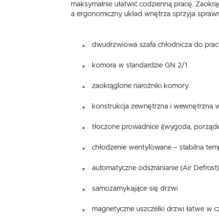
maksymalnie ułatwić codzienną pracę. Zaokrągl
a ergonomiczny układ wnętrza sprzyja sprawn
dwudrzwiowa szafa chłodnicza do prac
komora w standardzie GN 2/1
zaokrąglone narożniki komory
konstrukcja zewnętrzna i wewnętrzna w
tłoczone prowadnice ((wygoda, porząde
chłodzenie wentylowane – stabilna tem
automatyczne odszranianie (Air Defrost
samozamykające się drzwi
magnetyczne uszczelki drzwi łatwe w c