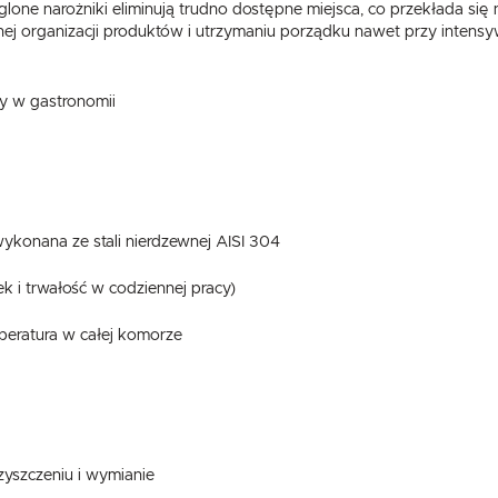
one narożniki eliminują trudno dostępne miejsca, co przekłada się n
ej organizacji produktów i utrzymaniu porządku nawet przy intens
y w gastronomii
ykonana ze stali nierdzewnej AISI 304
USTAWIENIA
k i trwałość w codziennej pracy)
Szanujemy Twoją prywatność. Możesz zmienić ustawienia cookies lub zaakceptować je
peratura w całej komorze
wszystkie. W dowolnym momencie możesz dokonać zmiany swoich ustawień.
USTAWIENIA REGIONALNE
)
Niezbędne
Lokalizacja
Niezbędne pliki cookies służą do prawidłowego funkcjonowania strony internetowej i umożliwiają Ci
Polska
komfortowe korzystanie z oferowanych przez nas usług.
Pliki cookies odpowiadają na podejmowane przez Ciebie działania w celu m.in. dostosowania Twoich
zyszczeniu i wymianie
Więcej
Język
ustawień preferencji prywatności, logowania czy wypełniania formularzy. Dzięki plikom cookies strona
z której korzystasz, może działać bez zakłóceń.