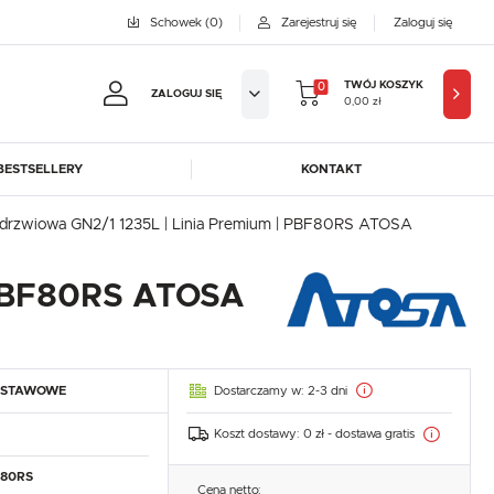
Schowek
(0)
Zarejestruj się
Zaloguj się
TWÓJ KOSZYK
0
ZALOGUJ SIĘ
0,00 zł
BESTSELLERY
KONTAKT
jestruj się
2-drzwiowa GN2/1 1235L | Linia Premium | PBF80RS ATOSA
BYFAL
BREMA ICE MAKERS
KOWE KORZYŚCI:
DORA-METAL
EGAZ
| PBF80RS ATOSA
GASTROPRODUKT
GREDIL
ji zamówień
ICE HORIZON
INSTANCO
w
LOZAMET
LENARI
adzania swoich danych przy kolejnych zakupach
Dostarczamy w:
2-3 dni
DSTAWOWE
OHAUS
POTIS
abatów i kuponów promocyjnych
ROBOT COUPE
ROLLER GRILL
Koszt dostawy:
0 zł - dostawa gratis
SAYL
SCOTSMAN
J SIĘ
80RS
Cena netto: