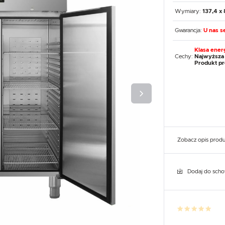
UX
WHIRLPOOL
YATO GASTRO
PROFESSIONAL
Wymiary:
137,4 x 
Gwarancja:
U nas se
Klasa ener
Cechy:
Najwyższa 
Produkt p
Zobacz opis prod
Dodaj do sch