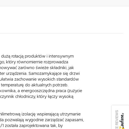
 z dużą rotacją produktów i intensywnym
go, który równomiernie rozprowadza
chowywać zarówno świeże składniki, jak
kter urządzenia. Samozamykające się drzwi
o ułatwia zachowanie wysokich standardów
ć temperaturę do aktualnych potrzeb.
kownika, a energooszczędna praca (zużycie
czynnik chłodniczy, który łączy wysoką
SEE REVIEWS
limetrową izolację wspierającą utrzymanie
ażda pozwalają wygodnie zarządzać zapasami,
/1 została zaprojektowana tak, by