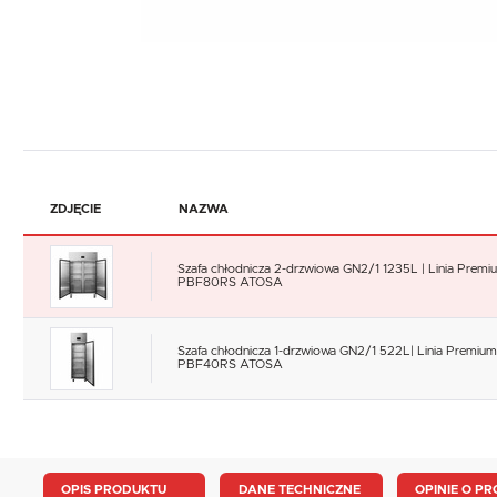
ZDJĘCIE
NAZWA
Szafa chłodnicza 2-drzwiowa GN2/1 1235L | Linia Premiu
PBF80RS ATOSA
Szafa chłodnicza 1-drzwiowa GN2/1 522L| Linia Premium
PBF40RS ATOSA
OPIS PRODUKTU
DANE TECHNICZNE
OPINIE O PR