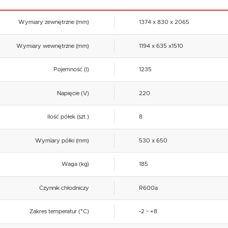
Wymiary zewnętrzne (mm)
1374 x 830 x 2065
Wymiary wewnętrzne (mm)
1194 x 635 x1510
Pojemność (l)
1235
Napięcie (V)
220
Ilość półek (szt.)
8
Wymiary półki (mm)
530 x 650
Waga (kg)
185
Czynnik chłodniczy
R600a
Zakres temperatur (°C)
-2 ~ +8