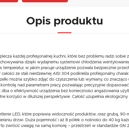
Opis produktu
lecza każdej profesjonalnej kuchni, które bez problemu radzi sobie
zechowywania dzięki wydajnemu systemowi chłodzenia wentylowane
es temperatur, w jakim pracuje urządzenie pozwala bezpiecznie prze
łości ze stali nierdzewnej AISI 304 podkreśla profesjonalny chara
zczelki można szybko zdjąć do czyszczenia lub wymiany, co znacząc
je kontrolę nad parametrami pracy, pozwalając precyzyjnie dopasowa
t dba o efektywność urządzenia bez konieczności angażowania użyt
lne korzyści w dłuższej perspektywie. Całość uzupełnia ekologiczny 
lenie LED, które poprawia widoczność produktów, oraz grubą, 90-mi
wieraniu drzwi. Duża pojemność i aż 8 półek o nośności do 40 kg k
warto zwrócić uwagę na samą komorę – przestrzeń w standardzie GN 2