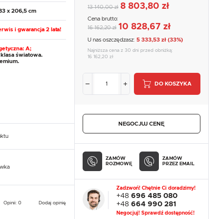
8 803,80 zł
13 140,00 zł
83 x 206,5 cm
Cena brutto:
10 828,67 zł
16 162,20 zł
rwis i gwarancja 2 lata!
U nas oszczędzasz:
5 333,53 zł (33%)
getyczna: A;
Najniższa cena z 30 dni przed obniżką:
klasa światowa.
16 162,20 zł
remium.
DO KOSZYKA
NEGOCJUJ CENĘ
uktu
ZAMÓW
ZAMÓW
ROZMOWĘ
PRZEZ EMAIL
owka
Zadzwoń! Chętnie Ci doradzimy!
+48
696 485 080
Opinii: 0
Dodaj opinię
+48
664 990 281
Negocjuj! Sprawdź dostępność!