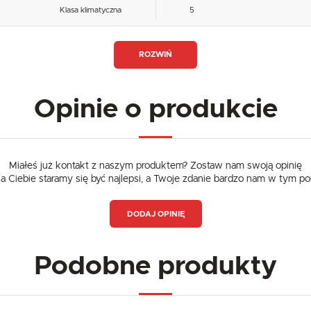
Klasa klimatyczna
5
Klasa energetyczna
A
ROZWIŃ
Nośność (kg)
40 (na półkę)
Opinie o produkcie
Miałeś już kontakt z naszym produktem? Zostaw nam swoją opinię
dla Ciebie staramy się być najlepsi, a Twoje zdanie bardzo nam w tym p
DODAJ OPINIĘ
Podobne produkty