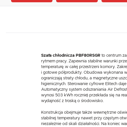
Szafa chłodnicza PBF80RSGR
to centrum zap
rytmem pracy. Zapewnia stabilne warunki pr
temperaturę w całej przestrzeni komory. Zakr
i gotowe półprodukty. Obudowa wykonana w ca
ograniczają straty chłodu, a magnetyczne us
higienicznych. Sterowanie cyfrowe Elitech da
Automatyczny system odszraniania Air Defros
wynosi 503 kWh rocznie) przekłada się na rea
wydajność z troską o środowisko.
Konstrukcja obejmuje także wewnętrzne oświet
stabilnej temperatury nawet przy częstym ot
niezależnie od skali działalności. Na koniec 