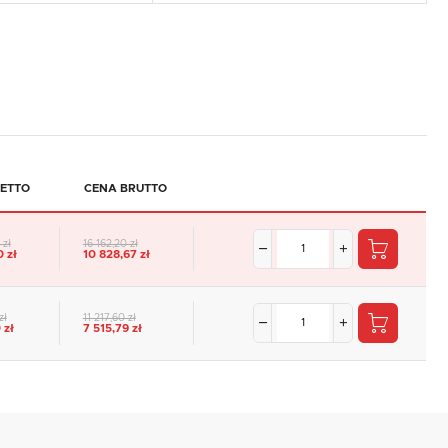
ETTO
CENA BRUTTO
 zł
16 162,20 zł
 zł
10 828,67 zł
zł
11 217,60 zł
 zł
7 515,79 zł